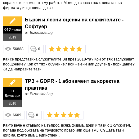
справя с възложената му работа. Може да спазва наложената във
фирмата дисциплина, да се...
Бързи и лесни оценки на служителите -
Софтуер
04 Януари
от
Biznesidei.bg
2019
56888
0
Как се представиха служителите Ви през 2018-та? Кои от тях заслужават
поощрение? Кои от тях - обучение? Кои - в еин или друг вид - порицание?
За да направите тази...
ТРЗ + GDPR - 1 абонамент за коректна
практика
11
от
Biznesidei.bg
Декември
2018
6609
0
Както вече е ставало на въпрос, всяка фирма, дори и тази с 1 служител,
попада под обхвата на трудовото право или още ТРЗ. Същата тази
фирма, която има 1 единствен...