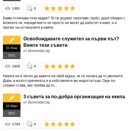
1481
0
Какво отличава тези кадри? Те се държат неучтиво, грубо, дори обидно с
колегите си, поради което не просто не могат да работят в екип, а и
пречат на останалите в екипа.
Освобождавате служител за първи път?
Вижте тези съвети
01 Юни
от
Biznesidei.bg
2021
1909
0
Никога не е лесно да кажете на свой кадър, че се налага да го уволните.
Дори, и когато причината е в собствените му недостатъци. Още по-
сложно става, ако трябва да го...
3 съвета за по-добра организация на екипа
от
Biznesidei.bg
16 Март
2021
1794
0