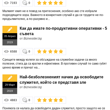
7193
0
Малкият екип не е повод за притеснения, особено ако сте избрали
подходящите хора. Важното в конкретния случай е да се трудите не по-
продължително, а по-разумно и...
Как да имате по-продуктивни оперативки - 5
съвета
05 Април
от
Biznesidei.bg
2019
6588
0
Срещите между колеги за обсъждане на служебни задачи са много
полезни, стига да са кратки и ефективни. В противен случай те само губят
ценно време и пречат на...
Най-безболезненият начин да освободите
служител, който се представя зле
29 Март
от
Biznesidei.bg
2019
4883
0
Понякога се налага да освободите даден служител, просто защото не се