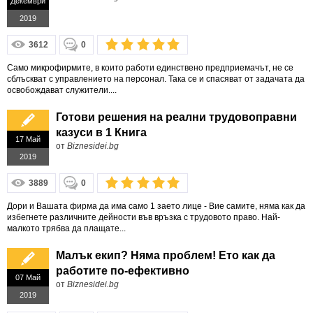
Декември
2019
3612
0
Само микрофирмите, в които работи единствено предприемачът, не се
сблъскват с управлението на персонал. Така се и спасяват от задачата да
освобождават служители....
Готови решения на реални трудовоправни
казуси в 1 Книга
17 Май
от
Biznesidei.bg
2019
3889
0
Дори и Вашата фирма да има само 1 заето лице - Вие самите, няма как да
избегнете различните дейности във връзка с трудовото право. Най-
малкото трябва да плащате...
Малък екип? Няма проблем! Ето как да
работите по-ефективно
07 Май
от
Biznesidei.bg
2019