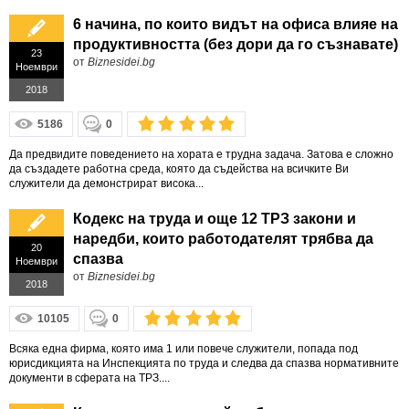
6 начина, по които видът на офиса влияе на
продуктивността (без дори да го съзнавате)
23
от
Biznesidei.bg
Ноември
2018
5186
0
Да предвидите поведението на хората е трудна задача. Затова е сложно
да създадете работна среда, която да съдейства на всичките Ви
служители да демонстрират висока...
Кодекс на труда и още 12 ТРЗ закони и
наредби, които работодателят трябва да
20
спазва
Ноември
от
Biznesidei.bg
2018
10105
0
Всяка една фирма, която има 1 или повече служители, попада под
юрисдикцията на Инспекцията по труда и следва да спазва нормативните
документи в сферата на ТРЗ....