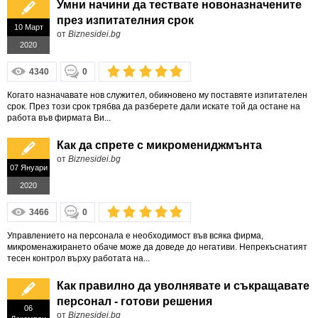
Умни начини да тествате новоназначените
през изпитателния срок
10 Март
от
Biznesidei.bg
2020
4340
0
Когато назначавате нов служител, обикновено му поставяте изпитателен
срок. През този срок трябва да разберете дали искате той да остане на
работа във фирмата Ви...
Как да спрете с микромениджмънта
от
Biznesidei.bg
07 Януари
2020
3466
0
Управлението на персонала е необходимост във всяка фирма,
микроменажирането обаче може да доведе до негативи. Непрекъснатият
тесен контрол върху работата на...
Как правилно да уволнявате и съкращавате
персонал - готови решения
06
от
Biznesidei.bg