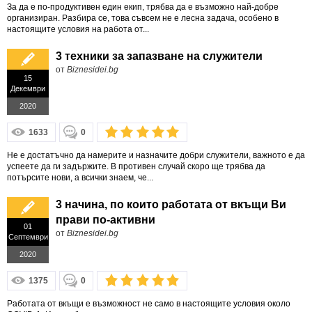
За да е по-продуктивен един екип, трябва да е възможно най-добре
организиран. Разбира се, това съвсем не е лесна задача, особено в
настоящите условия на работа от...
3 техники за запазване на служители
от
Biznesidei.bg
15
Декември
2020
1633
0
Не е достатъчно да намерите и назначите добри служители, важното е да
успеете да ги задържите. В противен случай скоро ще трябва да
потърсите нови, а всички знаем, че...
3 начина, по които работата от вкъщи Ви
прави по-активни
01
от
Biznesidei.bg
Септември
2020
1375
0
Работата от вкъщи е възможност не само в настоящите условия около