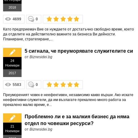
2018
4699
0
Като предприемач Вие се нуждаете от достатъчно свободно време, което
да отделите на действително важните за бизнеса Ви дейности.
Планиране, стратегиране,...
5 сигнала, че преуморявате служителите си
от
Biznesidei.bg
24
Ноември
2017
5583
0
Преумореният човек е неефективен, независимо какво върши. Ако искате
неефективни служители, да им възлагате прекалено много работа за
прекалено малко време, е...
Проблемно ли е за малкия бизнес да няма
отдел по човешки ресурси?
21
от
Biznesidei.bg
Ноември