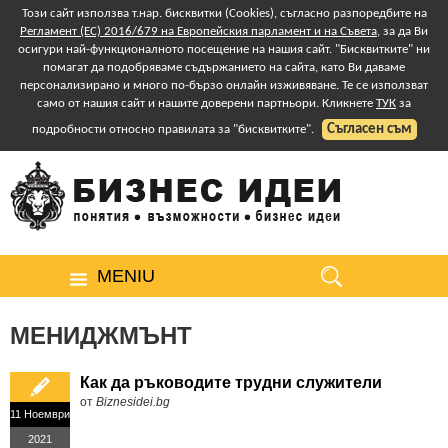
Този сайт използва т.нар. бисквитки (Cookies), съгласно разпоредбите на
Регламент (ЕС) 2016/679 на Европейския парламент и на Съвета
, за да Ви
осигури най-функционалното посещение на нашия сайт. "Бисквитките" ни
помагат да подобряваме съдържанието на сайта, като Ви даваме
персонализирано и много по-бързо онлайн изживяване. Те се използват
само от нашия сайт и нашите доверени партньори. Кликнете
ТУК
за
Съгласен съм
подробности относно правилата за "бисквитките".
MENIU
МЕНИДЖМЪНТ
Как да ръководите трудни служители
от
Biznesidei.bg
11 Ноември
2021