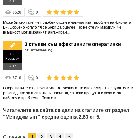
2017
6520
0
Може би смятате, че подобен отдел е най-малкият проблем на фирмата
Ви. Особено когато тя се бори да оцелее. Но не сте ли мислили, че
всъщност мотивираният, ангажиран...
3 стъпки към ефективните оперативки
от
Biznesidei.bg
02
Ноември
2017
5710
0
Оперативките са ключова част от бизнеса. Те информират и служители, и
ръководство за възникнали промени, за нови продукти и услуги, за
наболели проблеми... Това е в...
Читателите на сайта са дали на статиите от раздел
"Мениджмънт" средна оценка
2.83
от
5
.
Страница:
1
2
3
4
»