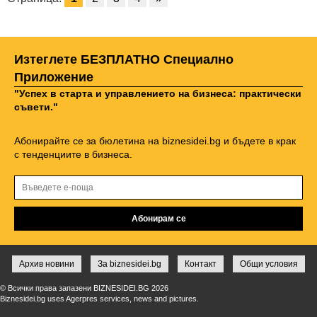
Изтеглете БЕЗПЛАТНО Специално
Приложение
"Успех в старта и управлението на бизнеса: практически
съвети."
Абонирайте се за бюлетина на biznesidei.bg и бъдете в крак
с тенденциите в бизнеса.
Архив новини
За biznesidei.bg
Контакт
Общи условия
© Всички права запазени BIZNESIDEI.BG 2026
Biznesidei.bg uses Agerpres services, news and pictures.