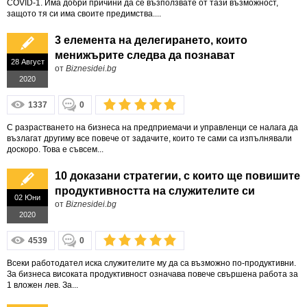
COVID-1. Има добри причини да се възползвате от тази възможност,
защото тя си има своите предимства....
3 елемента на делегирането, които
менижърите следва да познават
28 Август
от
Biznesidei.bg
2020
1337
0
С разрастването на бизнеса на предприемачи и управленци се налага да
възлагат другиму все повече от задачите, които те сами са изпълнявали
доскоро. Това е съвсем...
10 доказани стратегии, с които ще повишите
продуктивността на служителите си
02 Юни
от
Biznesidei.bg
2020
4539
0
Всеки работодател иска служителите му да са възможно по-продуктивни.
За бизнеса високата продуктивност означава повече свършена работа за
1 вложен лев. За...