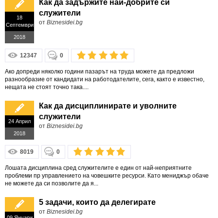
Как да задържите най-добрите си
служители
18
от
Biznesidei.bg
Септември
2018
12347
0
Ако допреди няколко години пазарът на труда можете да предложи
разнообразие от кандидати на работодателите, сега, както е известно,
нещата не стоят точно така....
Как да дисциплинирате и уволните
служители
24 Април
от
Biznesidei.bg
2018
8019
0
Лошата дисциплина сред служителите е един от най-неприятните
проблеми пр управлението на човешките ресурси. Като мениджър обаче
не можете да си позволите да я...
5 задачи, които да делегирате
от
Biznesidei.bg
09 Януари