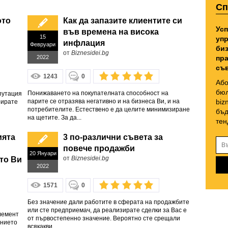
Сп
ото
Как да запазите клиентите си
Усп
във времена на висока
15
упр
инфлация
Февруари
биз
от
Biznesidei.bg
2022
пра
съв
1243
0
Або
бюл
Понижаването на покупателната способност на
путация
парите се отразява негативно и на бизнеса Ви, и на
biz
рирате
потребителите. Естествено е да целите минимизиране
бъд
на щетите. За да...
тен
ията
3 по-различни съвета за
повече продажби
20 Януари
от
Biznesidei.bg
то Ви
2022
1571
0
Без значение дали работите в сферата на продажбите
или сте предприемач, да реализирате сделки за Вас е
лемент
от първостепенно значение. Вероятно сте срещали
анието
всякакви...