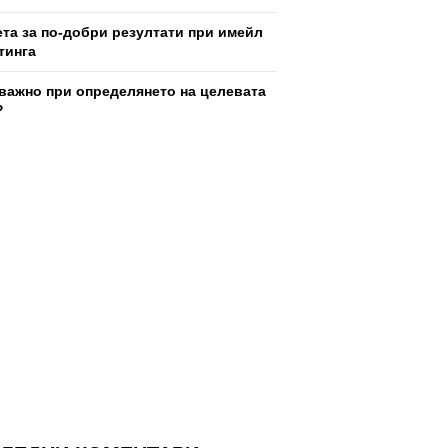
ета за по-добри резултати при имейл
тинга
 важно при определянето на целевата
?