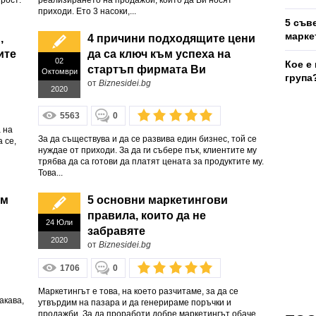
рост:
реализирането на продажби, които да Ви носят
приходи. Ето 3 насоки,...
5 съв
марке
,
4 причини подходящите цени
ите
да са ключ към успеха на
02
Кое е
стартъп фирмата Ви
Октомври
група
от
Biznesidei.bg
2020
5563
0
 на
За да съществува и да се развива един бизнес, той се
 се,
нуждае от приходи. За да ги събере пък, клиентите му
трябва да са готови да платят цената за продуктите му.
Това...
ъм
5 основни маркетингови
правила, които да не
24 Юли
забравяте
2020
от
Biznesidei.bg
1706
0
Маркетингът е това, на което разчитаме, за да се
акава,
утвърдим на пазара и да генерираме поръчки и
продажби. За да проработи добре маркетингът обаче,