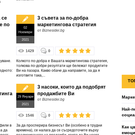
а
 се
3 съвета за по-добра
е по
маркетингова стратегия
02
от
Biznesidei.bg
Ноември
2021
1429
0
руване.
Колкото по-добра е Вашата маркетингова стратегия,
толкова по-добри резултати ще бележат продуктите
едното:
Ви на пазара. Какво обаче да направите, за да я
изготвите така,...
ТО
3 насоки, които да подобрят
тинга
продажбите Ви
29 Януари
Марке
от
Biznesidei.bg
2021
Най-п
социа
1546
0
офили в
За да просперира бизнесът Ви (особено в трудни
Как ц
за да
времена), се налага да се съсредоточите върху
емоц