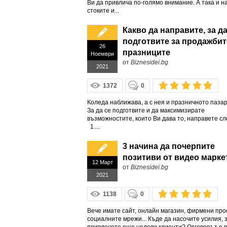
Ви да привлича по-голямо внимание. А така и н
стоките и...
Какво да направите, за да
подготвите за продажбит
26
празниците
Ноември
от
Biznesidei.bg
2021
1372
0
Коледа наближава, а с нея и празничното паза
За да се подготвите и да максимизирате
възможностите, които Ви дава то, направете сл
1....
3 начина да почерпите
позитиви от видео марке
12 Март
от
Biznesidei.bg
2021
1138
0
Вече имате сайт, онлайн магазин, фирмени пр
социалните мрежи... Къде да насочите усилия, 