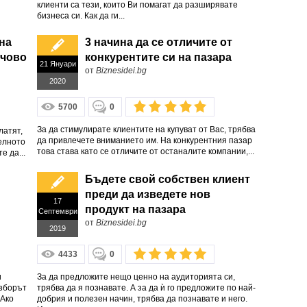
клиенти са тези, които Ви помагат да разширявате
бизнеса си. Как да ги...
на
3 начина да се отличите от
ючово
конкурентите си на пазара
21 Януари
от
Biznesidei.bg
2020
5700
0
За да стимулирате клиентите на купуват от Вас, трябва
латят,
да привлечете вниманието им. На конкурентния пазар
телното
това става като се отличите от останалите компании,...
е да...
Бъдете свой собствен клиент
преди да изведете нов
17
продукт на пазара
Септември
от
Biznesidei.bg
2019
4433
0
и
За да предложите нещо ценно на аудиторията си,
изборът
трябва да я познавате. А за да ѝ го предложите по най-
 Ако
добрия и полезен начин, трябва да познавате и него.