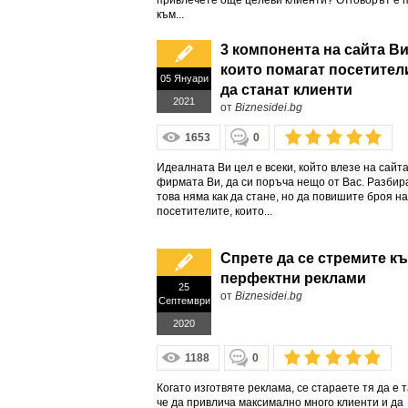
привлечете още целеви клиенти? Отговорът е п
към...
3 компонента на сайта Ви
които помагат посетител
05 Януари
да станат клиенти
2021
от
Biznesidei.bg
1653
0
Идеалната Ви цел е всеки, който влезе на сайта
фирмата Ви, да си поръча нещо от Вас. Разбира
това няма как да стане, но да повишите броя на
посетителите, които...
Спрете да се стремите к
перфектни реклами
25
от
Biznesidei.bg
Септември
2020
1188
0
Когато изготвяте реклама, се стараете тя да е т
че да привлича максимално много клиенти и да