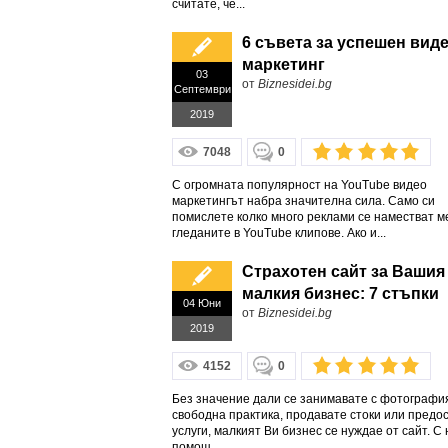
считате, че...
6 съвета за успешен вид
маркетинг
03
от
Biznesidei.bg
Септември
2019
7048
0
С огромната популярност на YouTube видео
маркетингът набра значителна сила. Само си
помислете колко много реклами се наместват м
гледаните в YouTube клипове. Ако и...
Страхотен сайт за Вашия
малкия бизнес: 7 стъпки
04 Юни
от
Biznesidei.bg
2019
4152
0
Без значение дали се занимавате с фотографи
свободна практика, продавате стоки или предо
услуги, малкият Ви бизнес се нуждае от сайт. С 
помощ...