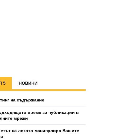
П 5
НОВИНИ
тинг на съдържание
одходящото време за публикации в
лните мрежи
ветът на логото манипулира Вашите
ии