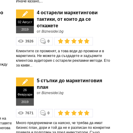
Иначе казано,...
ео
4 остарели маркетингови
тактики, от които да се
02 Август
откажете
2019
от
Biznesidei.bg
3926
0
Клиентите се променят, а това води до промени и в
маркетинга. Не можете да създадете и задържите
клиентска аудитория с остарели рекламни методи. Ето
ежду
за какви...
5 стъпки до маркетинговия
план
26
от
Biznesidei.bg
Февруари
2019
7671
0
я на
Много предприемачи са наясно, че трябва да имат
ставяте
бизнес план, дори и той да не е разписан по конкретни
негова
правила и подготвен за пред инвеститори. Също