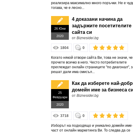
реализира максимално много поръчки. Не е чуд
тогава, че е лесно...
4 доказани начина да
задържите посетителите
26 Юни
сайта си
2020
от
Biznesidei.bg
1804
0
Когато някой отвори сайта Ви, това не значи, ч
прочете всичко в него. Често потребителите
преглеждат онлайн страниците "по диагонал", з
решат дали има смисъл...
Как да изберете най-доб
домейн име за бизнеса с
25
от
Biznesidei.bg
Февруари
2020
3718
0
Изборът на подходящо и уникално домейн име 
част от онлайн маркетинга Ви. То следва да се