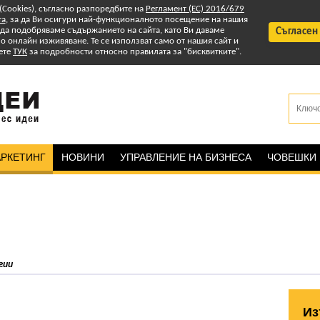
 (Cookies), съгласно разпоредбите на
Регламент (ЕС) 2016/679
та
, за да Ви осигури най-функционалното посещение на нашия
т да подобряваме съдържанието на сайта, като Ви даваме
Съгласен
 онлайн изживяване. Те се използват само от нашия сайт и
ете
ТУК
за подробности относно правилата за "бисквитките".
РКЕТИНГ
НОВИНИ
УПРАВЛЕНИЕ НА БИЗНЕСА
ЧОВЕШКИ
гии
Из