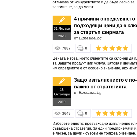
отличава от конкурентните и да бъде лесно за
запомняне, за да могат...
4 причини определянето 
подходящи цени да е кл
31 Януари
за стартъп фирмата
2020
от
Biznesidei.bg
7887
0
Цената е това, което клиентите са склонни да п
за Вашите продукт или услуга. Затова и внима
им определяте е от особено значение, ако искат
Защо изпълнението е по-
важно от стратегията
18
от
Biznesidei.bg
Октомври
2019
3643
0
Изберете едното: превъзходно изпълнение ил
съвършена стратегия. За едни предприемачи 
е лесен, за други - съвсем не толкова очевиден.