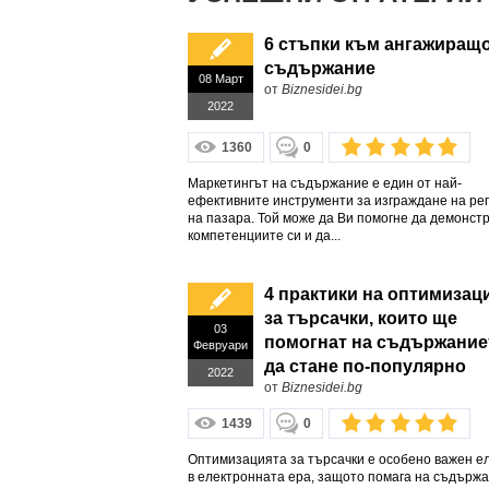
6 стъпки към ангажиращ
съдържание
08 Март
от
Biznesidei.bg
2022
1360
0
Маркетингът на съдържание е един от най-
ефективните инструменти за изграждане на ре
на пазара. Той може да Ви помогне да демонст
компетенциите си и да...
4 практики на оптимизац
за търсачки, които ще
03
помогнат на съдържание
Февруари
да стане по-популярно
2022
от
Biznesidei.bg
1439
0
Оптимизацията за търсачки е особено важен е
в електронната ера, защото помага на съдърж