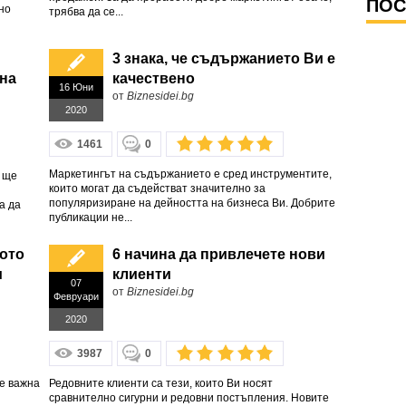
ПОС
но
трябва да се...
3 знака, че съдържанието Ви е
 на
качествено
16 Юни
от
Biznesidei.bg
2020
1461
0
Маркетингът на съдържанието е сред инструментите,
е ще
които могат да съдействат значително за
популяризиране на дейността на бизнеса Ви. Добрите
а да
публикации не...
рото
6 начина да привлечете нови
и
клиенти
07
от
Biznesidei.bg
Февруари
2020
3987
0
е важна
Редовните клиенти са тези, които Ви носят
сравнително сигурни и редовни постъпления. Новите