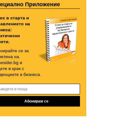
ециално Приложение
ех в старта и
авлението на
неса:
ктически
ети.
нирайте се за
етина на
nesidei.bg и
ете в крак с
денциите в бизнеса.