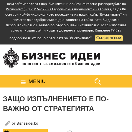
Този сайт използва т.нар. бисквитки (Cookies), съгласно разпоредбите на
Регламент (ЕС) 2016/679 на Европейския парламент и на Съвета
, за да Ви
осигури най-функционалното посещение на нашия сайт. "Бисквитките" ни
помагат да подобряваме съдържанието на сайта, като Ви даваме
персонализирано и много по-бързо онлайн изживяване. Те се използват
само от нашия сайт и нашите доверени партньори. Кликнете
ТУК
за
Съгласен съм
подробности относно правилата за "бисквитките".
MENIU
ЗАЩО ИЗПЪЛНЕНИЕТО Е ПО-
ВАЖНО ОТ СТРАТЕГИЯТА
от
Biznesidei.bg