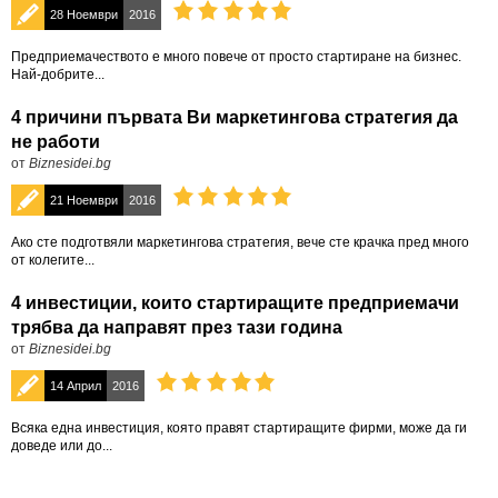
28 Ноември
2016
Предприемачеството е много повече от просто стартиране на бизнес.
Най-добрите...
4 причини първата Ви маркетингова стратегия да
не работи
от
Biznesidei.bg
21 Ноември
2016
Ако сте подготвяли маркетингова стратегия, вече сте крачка пред много
от колегите...
4 инвестиции, които стартиращите предприемачи
трябва да направят през тази година
от
Biznesidei.bg
14 Април
2016
Всяка една инвестиция, която правят стартиращите фирми, може да ги
доведе или до...