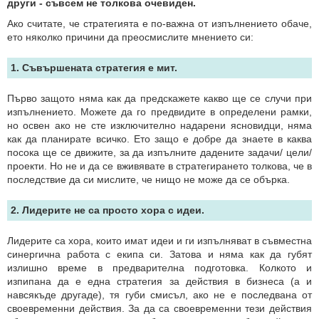
други - съвсем не толкова очевиден.
Ако считате, че стратегията е по-важна от изпълнението обаче,
ето няколко причини да преосмислите мнението си:
1. Съвършената стратегия е мит.
Първо защото няма как да предскажете какво ще се случи при
изпълнението. Можете да го предвидите в определени рамки,
но освен ако не сте изключително надарени ясновидци, няма
как да планирате всичко. Ето защо е добре да знаете в каква
посока ще се движите, за да изпълните дадените задачи/ цели/
проекти. Но не и да се вживявате в стратегирането толкова, че в
последствие да си мислите, че нищо не може да се обърка.
2. Лидерите не са просто хора с идеи.
Лидерите са хора, които имат идеи и ги изпълняват в съвместна
синергична работа с екипа си. Затова и няма как да губят
излишно време в предварителна подготовка. Колкото и
изпипана да е една стратегия за действия в бизнеса (а и
навсякъде другаде), тя губи смисъл, ако не е последвана от
своевременни действия. За да са своевременни тези действия