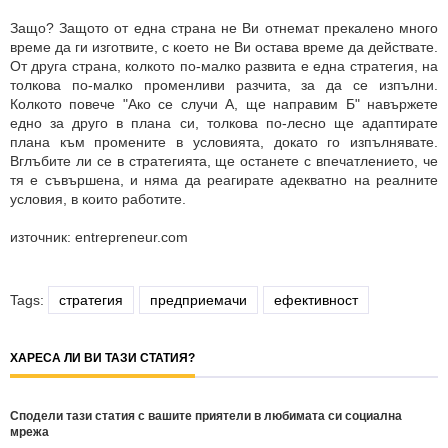
Защо? Защото от една страна не Ви отнемат прекалено много
време да ги изготвите, с което не Ви остава време да действате.
От друга страна, колкото по-малко развита е една стратегия, на
толкова по-малко променливи разчита, за да се изпълни.
Колкото повече "Ако се случи А, ще направим Б" навържете
едно за друго в плана си, толкова по-лесно ще адаптирате
плана към промените в условията, докато го изпълнявате.
Вглъбите ли се в стратегията, ще останете с впечатлението, че
тя е съвършена, и няма да реагирате адекватно на реалните
условия, в които работите.
източник: entrepreneur.com
Tags:
стратегия
предприемачи
ефективност
ХАРЕСА ЛИ ВИ ТАЗИ СТАТИЯ?
Сподели тази статия с вашите приятели в любимата си социална
мрежа