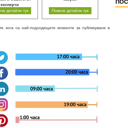
ПОС
експерти
че детайли тук
Повече детайли тук
ете кога са най-подходящите моменти за публикуване в