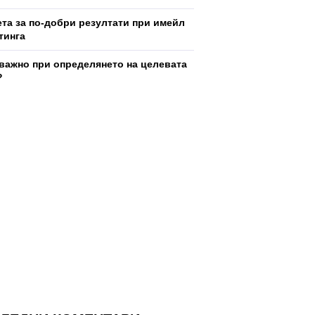
ета за по-добри резултати при имейл
тинга
 важно при определянето на целевата
?