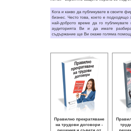
Кога и какво да публикувате в своите 
бизнес. Често това, което е подходящо з
най-доброто време да го публикувате 
аудиторията Ви и да имате разбир
съдържание ще Ви окаже голяма помощ п
Правилно прекратяване
Правил
на трудови договори -
труд
решения и съвети от
решен