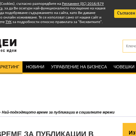
 (Cookies), съгласно разпоредбите на
Регламент (ЕС) 2016/679
та
, за да Ви осигури най-функционалното посещение на нашия
т да подобряваме съдържанието на сайта, като Ви даваме
Съгласен
 онлайн изживяване. Те се използват само от нашия сайт и
ете
ТУК
за подробности относно правилата за "бисквитките".
РКЕТИНГ
НОВИНИ
УПРАВЛЕНИЕ НА БИЗНЕСА
ЧОВЕШКИ
»
Най-подходящото време за публикации в социалните мрежи
Из
РЕМЕ ЗА ПУБЛИКАЦИИ В