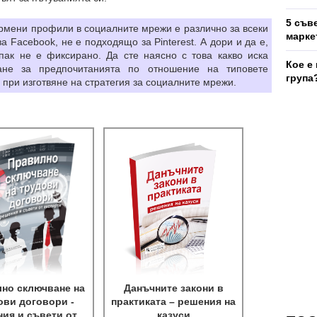
5 съв
фирмени профили в социалните мрежи е различно за всеки
марке
а Facebook, не е подходящо за Pinterest. А дори и да е,
пак не е фиксирано. Да сте наясно с това какво иска
Кое е
ане за предпочитанията по отношение на типовете
група
ри изготвяне на стратегия за социалните мрежи.
но сключване на
Данъчните закони в
ови договори -
практиката – решения на
ия и съвети от
казуси