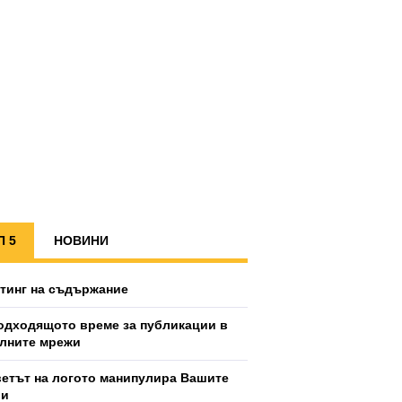
П 5
НОВИНИ
тинг на съдържание
одходящото време за публикации в
лните мрежи
ветът на логото манипулира Вашите
ии