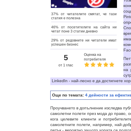
Тоз
кон
соц
37% от читателите смятат, че тази
Pin
статия е полезна
опр
46% от посетителите на сайта ни
Спо
четат поне 3 статии дневно
вре
има
29% от редовните ни читатели имат
ком
успешен бизнес
Fac
Оценка на
5
Пе
потребителя
раз
от 1 глас
на 
сут
LinkedIn - най-лесно е да достигнете хо
Още по темата:
4 дейности за ефекти
Проучването в допълнение изследва публ
самолетни полети през мода до право, о
кога целевите клиенти и потребители
самолетните полети, например, най-добро
петък - вероятно защото хората се подгот