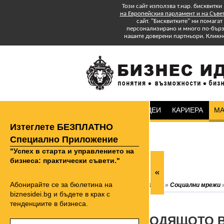
Този сайт използва т.нар. бисквитки
на Европейския парламент и на Съве
сайт. "Бисквитките" ни помага
персонализирано и много по-бързо
нашите доверени партньори. Кликн
БИЗНЕС ИДЕИ
КАРИЕРА
МА
Изтеглете БЕЗПЛАТНО
Специално Приложение
"Успех в старта и управлението на
бизнеса: практически съвети."
Абонирайте се за бюлетина на
biznesidei.bg
»
Маркетинг
»
Социални мрежи
biznesidei.bg и бъдете в крак с
тенденциите в бизнеса.
НАЙ-ПОДХОДЯЩОТО В