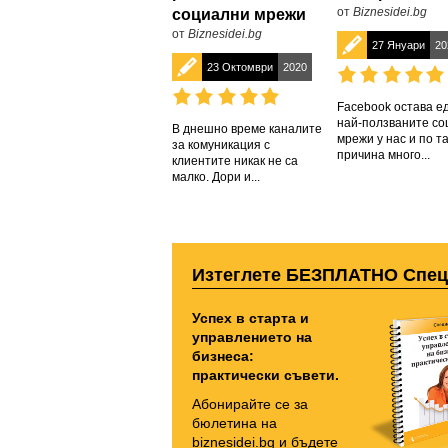
от
Biznesidei.bg
социални мрежи
от
Biznesidei.bg
27 Януари
20
23 Октомври
2020
Facebook остава е
най-ползваните со
В днешно време каналите
мрежи у нас и по т
за комуникация с
причина много...
клиентите никак не са
малко. Дори и...
Изтеглете БЕЗПЛАТНО Спе
Успех в старта и
управлението на
бизнеса:
практически съвети.
Абонирайте се за
бюлетина на
biznesidei.bg и бъдете