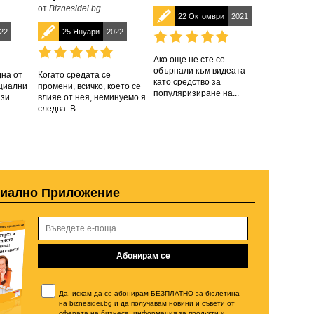
от
Biznesidei.bg
22 Октомври
2021
22
25 Януари
2022
Ако още не сте се
обърнали към видеата
дна от
Когато средата се
като средство за
циални
промени, всичко, което се
популяризиране на...
ази
влияе от нея, неминуемо я
следва. В...
циално Приложение
Да, искам да се абонирам БЕЗПЛАТНО за бюлетина
на biznesidei.bg и да получавам новини и съвети от
сферата на бизнеса, информация за продукти и