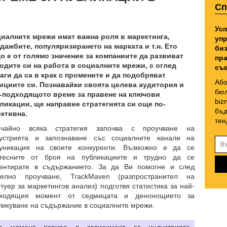
Сп
Усп
иалните мрежи имат важна роля в маркетинга,
упр
дажбите, популяризирането на марката и т.н. Ето
биз
о е от голямо значение за компаниите да развиват
пра
одите си на работа в социалните мрежи, с оглед
съв
аги да са в крак с промените и да подобряват
Або
ициите си. Познавайки своята целева аудитория и
бюл
-подходящото време за правене на ключови
biz
ликации, ще направие стратегията си още по-
бъд
ктивна.
тен
ичайно всяка стратегия започва с проучване на
устрията и запознаване със социалните канали на
уникация на своите конкуренти. Възможно е да се
тесните от броя на публикациите и трудно да се
ентирате в съдържанието. За да Ви помогне и след
елно проучване, TrackMaven (разпространител на
туер за маркетингов анализ) подготвя статистика за най-
дходящия момент от седмицата и денонощието за
ликуване на съдържание в социалните мрежи.