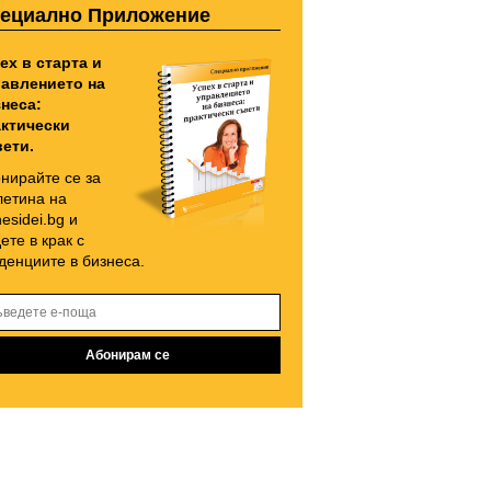
ециално Приложение
ех в старта и
авлението на
неса:
ктически
ети.
нирайте се за
етина на
nesidei.bg и
ете в крак с
денциите в бизнеса.