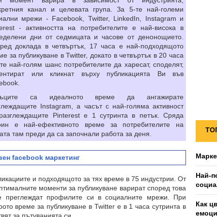
и момент варира в зависимост от индустрията,
кретния канал и целевата група. За 5-те най-големи
иални мрежи - Facebook, Twitter, LinkedIn, Instagram и
terest - активността на потребителите е най-висока в
еделени дни от седмицата и часове от денонощието.
ред доклада в четвъртък, 17 часа е най-подходящото
ме за публикуване в Twitter, докато в четвъртък в 20 часа
те най-голям шанс потребителите да харесат, споделят,
ентират или кликнат върху публикацията Ви във
ebook.
тъците са идеалното време да ангажирате
глеждащите Instagram, а часът с най-голяма активност
разглеждащите Pinterest e 1 сутринта в петък. Сряда
рин е най-ефективното време за потребителите на
ТО
рата там преди да са започнали работа за деня.
Марке
вен facebook маркетинг
Най-п
икациите и подходящото за тях време в 75 индустрии. От
социа
птималните моменти за публикуване варират според това
те преглеждат профилите си в социалните мрежи. При
Как ц
то време за публикуване в Twitter е в 1 часа сутринта в
емоц
вят за пътуванията си.