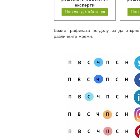
експерти
Повече детайли тук
Пове
Вижте графиката по-долу, за да откри
различните мрежи: