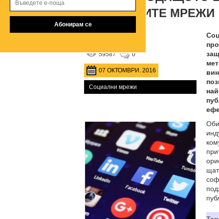
СОЦИАЛНИТЕ МРЕЖИ
Соц
от
Biznesidei.bg
про
защ
59587
0
мет
07 ОКТОМВРИ. 2016
вин
поз
Социални мрежи
най
пуб
ефе
Об
инд
ком
при
ори
щат
соф
по
пуб