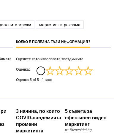
циалните мрежи
маркетинг и реклама
КОЛКО Е ПОЛЕЗНА ТАЗИ ИНФОРМАЦИЯ?
бимата
Оценете като използвате звездичките
Oценка:
Оценка
5
of
5
-
1
глас.
при
3 начина, по които
5 съвета за
COVID-пандемията
ефективен видео
ез
промени
маркетинг
от
Biznesidei.bg
маркетинга