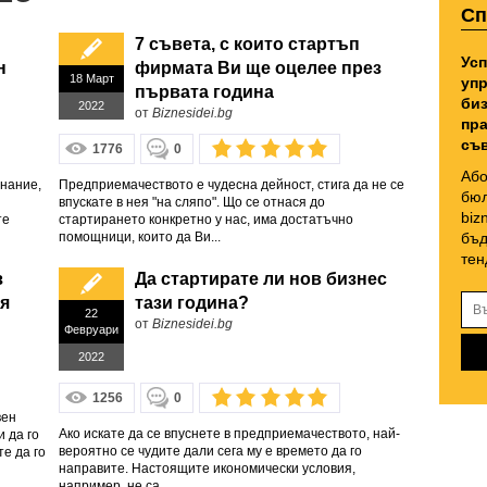
Сп
7 съвета, с които стартъп
Усп
н
фирмата Ви ще оцелее през
18 Март
упр
първата година
биз
2022
от
Biznesidei.bg
пра
съв
1776
0
Або
инание,
Предприемачеството е чудесна дейност, стига да не се
бюл
впускате в нея "на сляпо". Що се отнася до
biz
те
стартирането конкретно у нас, има достатъчно
помощници, които да Ви...
бъд
тен
з
Да стартирате ли нов бизнес
я
тази година?
22
от
Biznesidei.bg
Февруари
2022
1256
0
вен
Ако искате да се впуснете в предприемачеството, най-
и да го
вероятно се чудите дали сега му е времето да го
е да го
направите. Настоящите икономически условия,
например, не са...