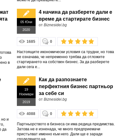
можете да превърнете...
ажат
4 начина да разберете дали е
ята
време да стартирате бизнес
05 Юни
от
Biznesidei.bg
2020
1685
0
Настоящите икономически условия са трудни, но това
готова
не означава, че непременно трябва да отложите
о
стартирането на собствен бизнес. За да разберете
бено в
дали сега е...
е
Как да разпознаете
перфектния бизнес партньор
19
за себе си
Ноември
от
Biznesidei.bg
2019
4088
0
 но и
Партньорството в бизнеса си има редица предимства.
то,
Затова не е изненада, че много предприемачи
о да
пристъпват именно към него. Дали ще е заради
споделянето на...