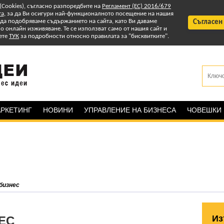
 (Cookies), съгласно разпоредбите на
Регламент (ЕС) 2016/679
та
, за да Ви осигури най-функционалното посещение на нашия
т да подобряваме съдържанието на сайта, като Ви даваме
Съгласен
 онлайн изживяване. Те се използват само от нашия сайт и
ете
ТУК
за подробности относно правилата за "бисквитките".
РКЕТИНГ
НОВИНИ
УПРАВЛЕНИЕ НА БИЗНЕСА
ЧОВЕШКИ
бизнес
Из
ЕС