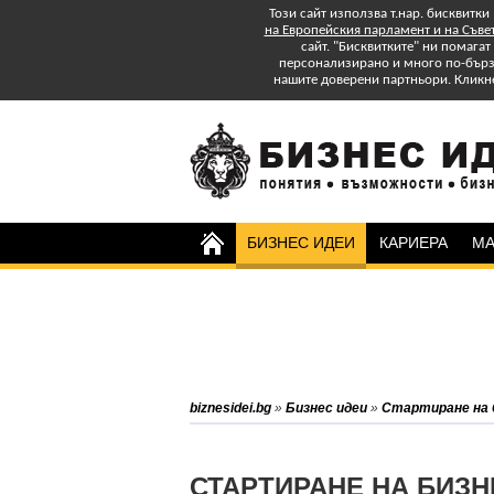
Този сайт използва т.нар. бисквитки
на Европейския парламент и на Съве
сайт. "Бисквитките" ни помага
персонализирано и много по-бързо
нашите доверени партньори. Кликн
БИЗНЕС ИДЕИ
КАРИЕРА
МА
о на
biznesidei.bg
»
Бизнес идеи
»
Стартиране на 
СТАРТИРАНЕ НА БИЗН