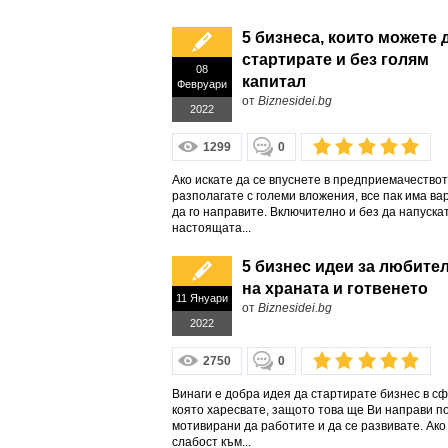
5 бизнеса, които можете 
стартирате и без голям
08
капитал
Февруари
от
Biznesidei.bg
2022
1299
0
Ако искате да се впуснете в предприемачествот
разполагате с големи вложения, все пак има ва
да го направите. Включително и без да напуска
настоящата...
5 бизнес идеи за любите
на храната и готвенето
11 Януари
от
Biznesidei.bg
2022
2750
0
Винаги е добра идея да стартирате бизнес в сф
която харесвате, защото това ще Ви направи по
мотивирани да работите и да се развивате. Ако
слабост към...