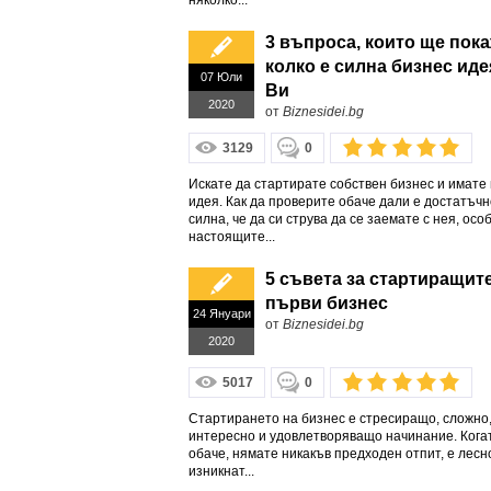
няколко...
3 въпроса, които ще пок
колко е силна бизнес иде
07 Юли
Ви
2020
от
Biznesidei.bg
3129
0
Искате да стартирате собствен бизнес и имате 
идея. Как да проверите обаче дали е достатъчн
силна, че да си струва да се заемате с нея, осо
настоящите...
5 съвета за стартиращит
първи бизнес
24 Януари
от
Biznesidei.bg
2020
5017
0
Стартирането на бизнес е стресиращо, сложно,
интересно и удовлетворяващо начинание. Кога
обаче, нямате никакъв предходен отпит, е лесн
изникнат...