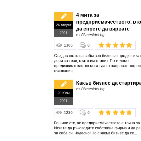
4 мита за
предприемачеството, в к
26 Август
да спрете да вярвате
2021
от
Biznesidei.bg
1305
0
Създаването на собствен бизнес е предизвика
дори за тези, които имат опит. По-голямо
предизвикателство могат да го направят погре
очаквания,...
Какъв бизнес да стартир
от
Biznesidei.bg
20 Юли
2021
1230
0
Решили сте, че предприемачеството е точно за 
Искате да ръководите собствена фирма и да р
за себе си. Чудесно! Но с какъв бизнес да се...