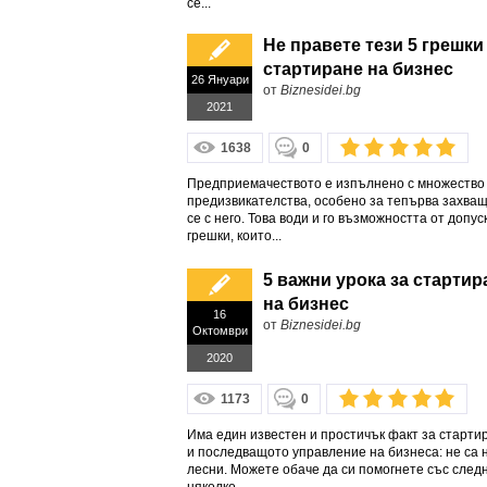
се...
Не правете тези 5 грешки
стартиране на бизнес
26 Януари
от
Biznesidei.bg
2021
1638
0
Предприемачеството е изпълнено с множество
предизвикателства, особено за тепърва захва
се с него. Това води и го възможността от допус
грешки, които...
5 важни урока за стартир
на бизнес
16
от
Biznesidei.bg
Октомври
2020
1173
0
Има един известен и простичък факт за старти
и последващото управление на бизнеса: не са 
лесни. Можете обаче да си помогнете със след