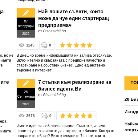
да
Най-лошите съвети, които
може да чуе един стартиращ
07
предприемач
Февруари
от
Biznesidei.bg
2022
1145
0
о, но не
В днешно време информацията ни залива отвсякъде.
рианти
Включително и свързаната с предприемачество и
те
стартиране на собствен бизнес. Едно единствено
търсене в интернет...
лите
7 стъпки към реализиране на
ТО
бизнес идеята Ви
28
от
Biznesidei.bg
Септември
20 Би
2021
Изгод
2578
0
ера,
Най-в
Имате идея за собствена фирма. Смятате, че има
-
старт
шанс за успех и искате да стартирате бизнес. Как да го
 имате
направите, обаче? Вижте следните 7 стъки, които