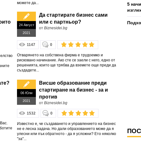
можете да...
5 нач
изгле
Да стартирате бизнес сами
оито
или с партньор?
Подхо
24 Август
от
Biznesidei.bg
2021
1147
0
Отварянето на собствена фирма е трудоемко и
телство
рисковано начинание. Ако сте се заели с него, едно от
решенията, които ще трябва да вземете още преди да
шните
създадете...
ате?
Висше образование преди
стартиране на бизнес - за и
06 Юли
против
2021
от
Biznesidei.bg
1532
0
Вас.
Известно е, че създаването и управлението на бизнес
аботите
не е лесна задача. Но дали образованието може да я
ПОС
улесни или пък обратното - да я усложни? Ето няколко
"за"...