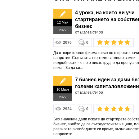
4 урока, на които ни учи
стартирането на собстве
12 Май
бизнес
2022
от
Biznesidei.bg
2076
0
Да отворите своя фирма никак не е просто нач
напротив. Съпътстват го толкова много важни
подробности, че не е никак трудно да пропусне
някоя. За да си...
7 бизнес идеи за дами бе
големи капиталовложени
10 Март
от
Biznesidei.bg
2022
2924
0
Без значение дали искате да стартирате собст
бизнес, в който да се съсредоточите изцяло, ил
развивате в свободното си време, възможностит
направите...