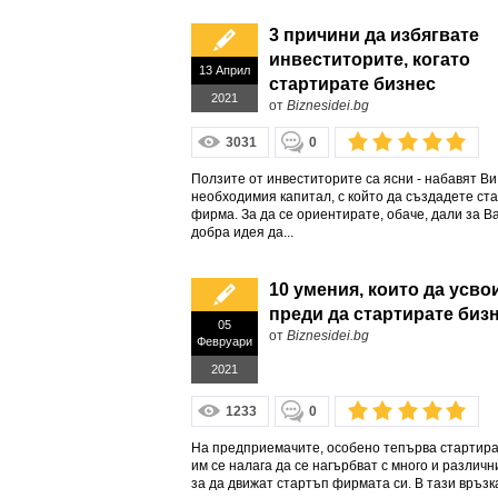
3 причини да избягвате
инвеститорите, когато
13 Април
стартирате бизнес
2021
от
Biznesidei.bg
3031
0
Ползите от инвеститорите са ясни - набавят Ви
необходимия капитал, с който да създадете ст
фирма. За да се ориентирате, обаче, дали за В
добра идея да...
10 умения, които да усво
преди да стартирате биз
05
от
Biznesidei.bg
Февруари
2021
1233
0
На предприемачите, особено тепърва стартира
им се налага да се нагърбват с много и различн
за да движат стартъп фирмата си. В тази връзк