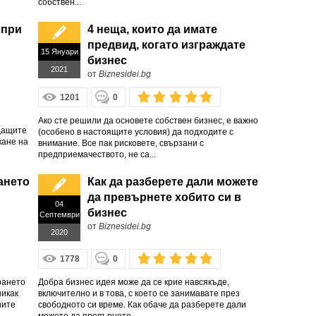
собствен...
 при
4 неща, които да имате
предвид, когато изграждате
15 Януари
бизнес
2021
от
Biznesidei.bg
1201
0
Ако сте решили да основете собствен бизнес, е важно
щащите
(особено в настоящите условия) да подходите с
кане на
внимание. Все пак рисковете, свързани с
предприемачеството, не са...
ането
Как да разберете дали можете
да превърнете хобито си в
04
бизнес
Септември
от
Biznesidei.bg
2020
1778
0
рането
Добра бизнес идея може да се крие навсякъде,
никак
включително и в това, с което се занимавате през
ните
свободното си време. Как обаче да разберете дали