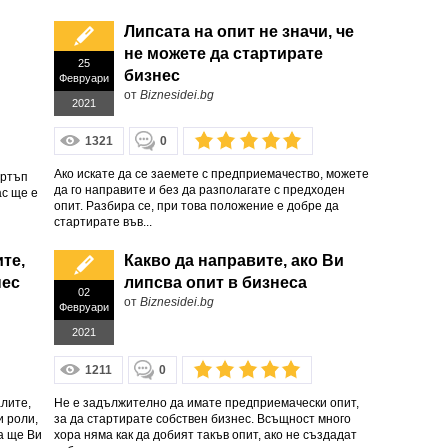
Липсата на опит не значи, че
не можете да стартирате
25
бизнес
Февруари
от
Biznesidei.bg
2021
1321
0
Ако искате да се заемете с предприемачество, можете
артъп
да го направите и без да разполагате с предходен
ас ще е
опит. Разбира се, при това положение е добре да
стартирате във...
ите,
Какво да направите, ако Ви
нес
липсва опит в бизнеса
02
от
Biznesidei.bg
Февруари
2021
1211
0
лите,
Не е задължително да имате предприемачески опит,
и роли,
за да стартирате собствен бизнес. Всъщност много
а ще Ви
хора няма как да добият такъв опит, ако не създадат