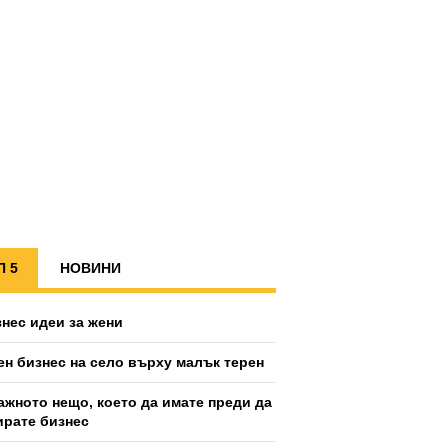
П 5
НОВИНИ
знес идеи за жени
ен бизнес на село върху малък терен
ажното нещо, което да имате преди да
ирате бизнес