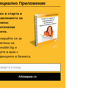
ециално Приложение
ех в старта и
авлението на
неса:
ктически
ети.
нирайте се за
етина на
nesidei.bg и
ете в крак с
денциите в бизнеса.