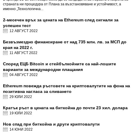
страната ни процедура от Плана за възстановяване и устойчивост, а
именно „Технологична...
2-месечен връх за цената на Ethereum след сигнали за
успешен тест
12 АВГУСТ
2022
Безвъзмездно финансиране от над 735 млн. лв. за МСП до
края на 2022 г.
11 АВГУСТ
2022
Според ЕЦБ Bitcoin и стейбълкойните са най-лошите
варианти за международни плащания
04 АВГУСТ
2022
Ethereum повежда ръстовете на криптовалутите на фона на
позитивна нагласа за сливането
29 ЮЛИ
2022
Кратък ръст в цената на биткойна до почти 23 хил. долара
19 ЮЛИ
2022
Нов спад при биткойна и други криптовалути
14 ЮНИ
2022