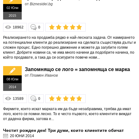
от
Biznesidei.bg
02 Юли
2015
18962
0
Реализирането на продажба рядко е най-лесната задача. От намирането
на потенциални клиенти до реализиране на сделката съществува дълъг и
сложен процес. Едно погрешно движение и можете да загубите голям
клиент. Добрите новини са, че има много начини да подобрите начина, по
който продавате, а така да си осигурите повече нови...
Запомнящо се лого = запомняща се марка
от
Пламен Иванов
08 Юли
2014
13589
0
Фирмите, които искат марката им да бъде незабравима, трябва да имат
лого, което се помни лесно. То е често първото, което клиентите виждат
от дадена фирма, затова е...
Честит рожден ден! Три думи, които клиентите обичат
20 ЮНИ
2014