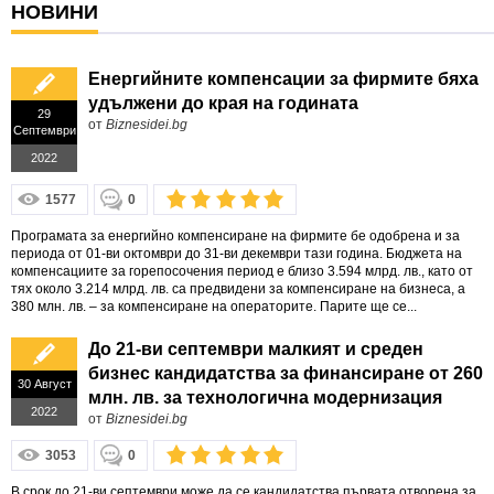
НОВИНИ
Енергийните компенсации за фирмите бяха
удължени до края на годината
29
от
Biznesidei.bg
Септември
2022
1577
0
Програмата за енергийно компенсиране на фирмите бе одобрена и за
периода от 01-ви октомври до 31-ви декември тази година. Бюджета на
компенсациите за горепосочения период е близо 3.594 млрд. лв., като от
тях около 3.214 млрд. лв. са предвидени за компенсиране на бизнеса, а
380 млн. лв. – за компенсиране на операторите. Парите ще се...
До 21-ви септември малкият и среден
бизнес кандидатства за финансиране от 260
30 Август
млн. лв. за технологична модернизация
2022
от
Biznesidei.bg
3053
0
В срок до 21-ви септември може да се кандидатства първата отворена за