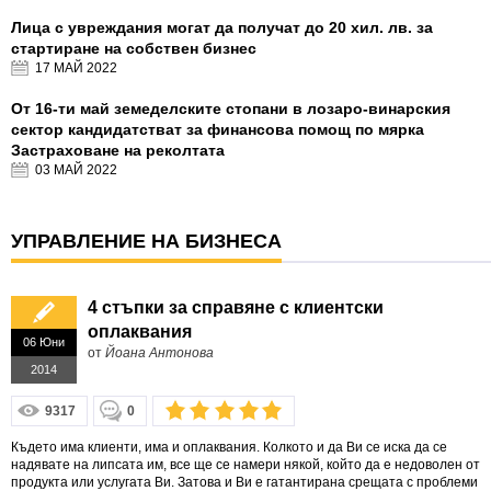
Лица с увреждания могат да получат до 20 хил. лв. за
стартиране на собствен бизнес
17 МАЙ
2022
От 16-ти май земеделските стопани в лозаро-винарския
сектор кандидатстват за финансова помощ по мярка
Застраховане на реколтата
03 МАЙ
2022
УПРАВЛЕНИЕ НА БИЗНЕСА
4 стъпки за справяне с клиентски
оплаквания
06 Юни
от
Йоана Антонова
2014
9317
0
Където има клиенти, има и оплаквания. Колкото и да Ви се иска да се
надявате на липсата им, все ще се намери някой, който да е недоволен от
продукта или услугата Ви. Затова и Ви е гатантирана срещата с проблеми