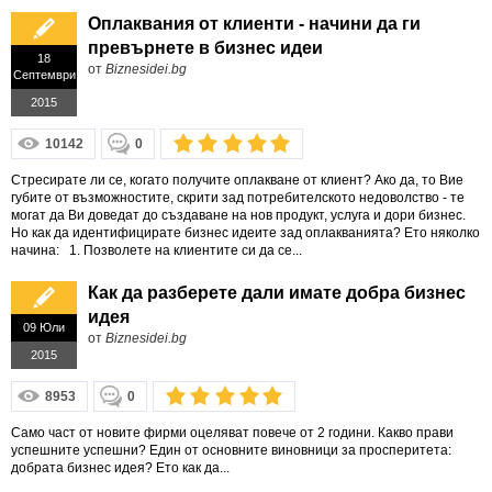
Оплаквания от клиенти - начини да ги
превърнете в бизнес идеи
18
от
Biznesidei.bg
Септември
2015
10142
0
Стресирате ли се, когато получите оплакване от клиент? Ако да, то Вие
губите от възможностите, скрити зад потребителското недоволство - те
могат да Ви доведат до създаване на нов продукт, услуга и дори бизнес.
Но как да идентифицирате бизнес идеите зад оплакванията? Ето няколко
начина: 1. Позволете на клиентите си да се...
Как да разберете дали имате добра бизнес
идея
09 Юли
от
Biznesidei.bg
2015
8953
0
Само част от новите фирми оцеляват повече от 2 години. Какво прави
успешните успешни? Един от основните виновници за просперитета:
добрата бизнес идея? Ето как да...