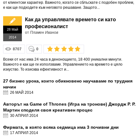
от клиентски характер. Важното, когато се сблъскате с подобен проблем,
е как ще подходите към неговото решаване. Защото...
Как да управлявате времето си като
професионалист
28 Май
от
Пламен Иванов
2014
8707
0
Всеки от нас има 24 часа в денонощието, 18 400 уникални минути.
Важното е как ще ги използваме. Управлението на времето е цяло
изкуство. То изисква ефективност и...
27 бизнес урока, които обикновено научаваме по трудния
начин
26 МАЙ
2014
Авторът на Game of Thrones (Игра на тронове) Джордж Р. Р.
Мартин споделя своя креативен процес
30 АПРИЛ
2014
Фирмата, в която всяка седмица има 3 почивни дни
17 АПРИЛ
2014