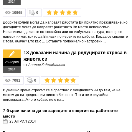
2014
10965
0
Добрите колеги могат да направят работата Ви приятно преживяване, но
досадните могат да направят работното Ви място непоносимо.
Независимо дали сте по-спокойна или по-избухлива натура, все ще се
намери някой, който да Ви лази по нервите на работа. Как да се справите
с това, обаче? Ето как: 1. Останете положиелно настроени....
13 доказани начина да редуцирате стреса в
живота си
28 Април
от
Анелия Коджабашева
2014
7081
0
В днешно време стресът се е срастнал с вжедневето ни до там, че не
можем да си представим живота без него. Пък и не е случайна
поговорката „Много хубаво не е на...
7 бързи начина да се заредите с енергия на работното
място
23 АПРИЛ
2014