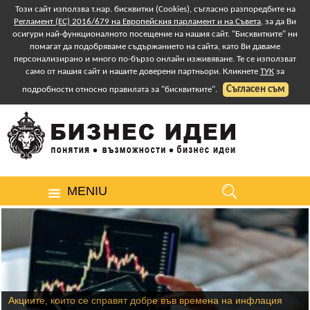
Този сайт използва т.нар. бисквитки (Cookies), съгласно разпоредбите на
Регламент (ЕС) 2016/679 на Европейския парламент и на Съвета
, за да Ви
осигури най-функционалното посещение на нашия сайт. "Бисквитките" ни
помагат да подобряваме съдържанието на сайта, като Ви даваме
персонализирано и много по-бързо онлайн изживяване. Те се използват
само от нашия сайт и нашите доверени партньори. Кликнете
ТУК
за
Съгласен съм
подробности относно правилата за "бисквитките".
MENIU
Акциите, които се справят добре във времена на инфлация