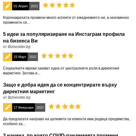
01 Април
2022
Коронакризата промени много аспекти от ежедневието ни, а неизменно
промените се...
5 идеи за популяризиране на Инстаграм профила
на бизнеса Ви
от
Biznesidei.bg
15 Март
2022
Социалните мрежи заемат една от централните роли в директния
маркетинг. Затова и...
Защо е добра идея да се концентрирате върху
директния маркетинг
от
Biznesidei.bg
17 Февруари
2022
Да предлагате направо на целевите си клиенти има редица предимства,
особено за...
3 начина, по които COVID-пандемията промени