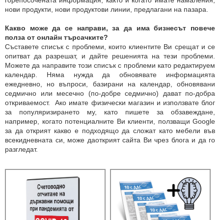
горепосочената информация, както и когато имате намаления,
нови продукти, нови продуктови линии, предлагани на пазара.
Какво може да се направи, за да има бизнесът повече
полза от онлайн търсачките?
Съставете списък с проблеми, които клиентите Ви срещат и се
опитват да разрешат, и дайте решенията на тези проблеми.
Можете да направите този списък с проблеми като редактируем
календар. Няма нужда да обновявате информацията
ежедневно, но въпроси, базирани на календар, обновявани
седмично или месечно (по-добре седмично) дават по-добра
откриваемост. Ако имате физически магазин и използвате блог
за популяризирането му, като пишете за обзавеждане,
например, когато потенциалните Ви клиенти, ползващи Google
за да открият какво е подходящо да сложат като мебели във
всекидневната си, може даоткрият сайта Ви чрез блога и да го
разгледат.