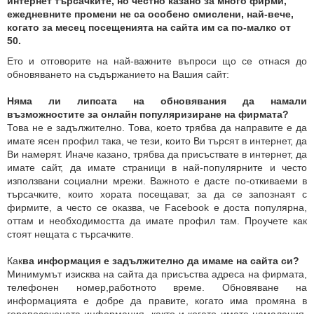
интернет търсачките, но честно казано за много фирми,
ежедневните промени не са особено смислени, най-вече,
когато за месец посещенията на сайта им са по-малко от
50.
Ето и отговорите на най-важните въпроси що се отнася до
обновяването на съдържанието на Вашия сайт:
Няма ли липсата на обновявания да намали
възможностите за онлайн популяризиране на фирмата?
Това не е задължително. Това, което трябва да направите е да
имате ясен профил така, че тези, които Ви търсят в интернет, да
Ви намерят. Иначе казано, трябва да присъствате в интернет, да
имате сайт, да имате страници в най-популярните и често
използвани социални мрежи. Важното е дасте по-откиваеми в
търсачките, които хората посещават, за да се запознаят с
фирмите, а често се оказва, че Facebook е доста популярна,
оттам и необходимостта да имате профил там. Проучете как
стоят нещата с търсачките.
Как
ва информация е задължително да имаме на сайта си?
Минимумът изисква на сайта да присъства адреса на фирмата,
телефонен номер,работното време. Обновяване на
информацията е добре да правите, когато има промяна в