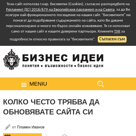
Този сайт използва т.нар. бисквитки (Cookies), съгласно разпоредбите на
Регламент (ЕС) 2016/679 на Европейския парламент и на Съвета
, за да Ви
осигури най-функционалното посещение на нашия сайт. "Бисквитките" ни
помагат да подобряваме съдържанието на сайта, като Ви даваме
персонализирано и много по-бързо онлайн изживяване. Те се използват
само от нашия сайт и нашите доверени партньори. Кликнете
ТУК
за
Съгласен съм
подробности относно правилата за "бисквитките".
MENIU
КОЛКО ЧЕСТО ТРЯБВА ДА
ОБНОВЯВАТЕ САЙТА СИ
от
Пламен Иванов