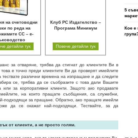
5 съв
марке
ия на счетоводни
Клуб РС Издателство –
ки по реда на
Програма Минимум
Кое е
жимите СС – е-
група
ъководство
че детайли тук
Повече детайли тук
анс за отваряне, трябва да стигнат до клиентите Ви в
това е точно преди клиентите Ви да проверят имейлите
а тествате различни времена на изпращане и да следите
азбира се, трябва да се съобразите с това дали Вашите
а или за корпоративни клиенти. Защото ако продавате
имейлите, на които пращате съобщения, са служебни,
ай-подходящи за пращане. Обратно, ако пращате имейли
оже да се окажат най-подходящи. Тествайте, за да
сък от клиенти, а не просто голям.