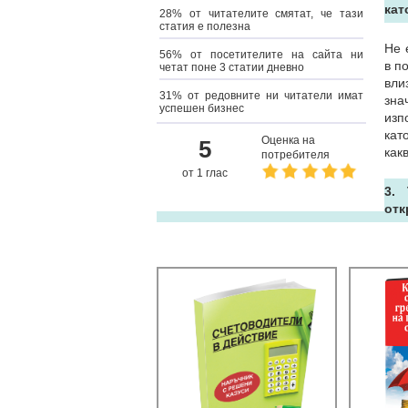
кат
28% от читателите смятат, че тази
статия е полезна
Не 
56% от посетителите на сайта ни
в п
четат поне 3 статии дневно
вли
31% от редовните ни читатели имат
зна
успешен бизнес
изп
кат
Оценка на
5
как
потребителя
от 1 глас
3.
отк