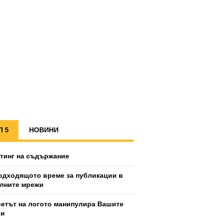
П 5
НОВИНИ
тинг на съдържание
одходящото време за публикации в
лните мрежи
ветът на логото манипулира Вашите
ии