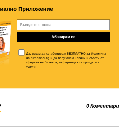
циално Приложение
Да, искам да се абонирам БЕЗПЛАТНО за бюлетина
на biznesidei.bg и да получавам новини и съвети от
сферата на бизнеса, информация за продукти и
услуги.
Р
0 Коментари