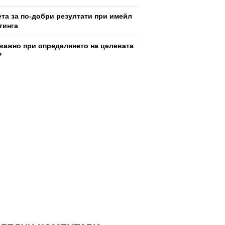
ета за по-добри резултати при имейл
тинга
 важно при определянето на целевата
?