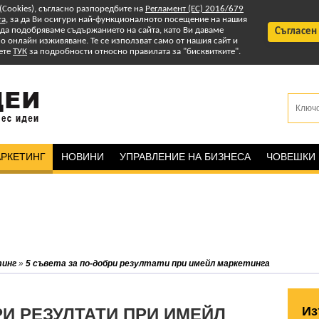
 (Cookies), съгласно разпоредбите на
Регламент (ЕС) 2016/679
та
, за да Ви осигури най-функционалното посещение на нашия
т да подобряваме съдържанието на сайта, като Ви даваме
Съгласен
 онлайн изживяване. Те се използват само от нашия сайт и
ете
ТУК
за подробности относно правилата за "бисквитките".
РКЕТИНГ
НОВИНИ
УПРАВЛЕНИЕ НА БИЗНЕСА
ЧОВЕШКИ
тинг
»
5 съвета за по-добри резултати при имейл маркетинга
Из
РИ РЕЗУЛТАТИ ПРИ ИМЕЙЛ