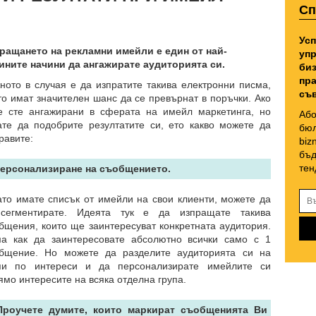
Сп
Усп
ращането на рекламни имейли е един от най-
упр
ините начини да ангажирате аудиторията си.
биз
пра
ното в случая е да изпратите такива електронни писма,
съв
то имат значителен шанс да се превърнат в поръчки. Ако
е сте ангажирани в сферата на имейл маркетинга, но
Або
ате да подобрите резултатите си, ето какво можете да
бюл
равите:
biz
бъд
тен
Персонализиране на съобщението.
ато имате списък от имейли на свои клиенти, можете да
сегментирате. Идеята тук е да изпращате такива
бщения, които ще заинтересуват конкретната аудитория.
а как да заинтересовате абсолютно всички само с 1
бщение. Но можете да разделите аудиторията си на
пи по интереси и да персонализирате имейлите си
ямо интересите на всяка отделна група.
Проучете думите, които маркират съобщенията Ви