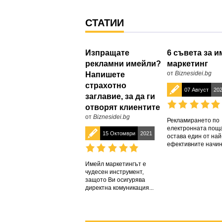
СТАТИИ
Изпращате
6 съвета за 
рекламни имейли?
маркетинг
от
Biznesidei.bg
Напишете
страхотно
07 Август
20
заглавие, за да ги
отворят клиентите
от
Biznesidei.bg
Рекламирането по
електронната поща
15 Октомври
2021
остава един от най
ефективните начини
Имейл маркетингът е
чудесен инструмент,
защото Ви осигурява
директна комуникация...