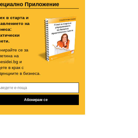
ециално Приложение
ех в старта и
авлението на
неса:
ктически
ети.
нирайте се за
етина на
nesidei.bg и
ете в крак с
денциите в бизнеса.