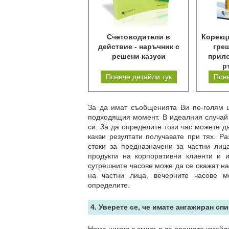
Счетоводители в
Корекц
действие - наръчник с
греш
решени казуси
прило
р
Повече детайли тук
Пове
За да имат съобщенията Ви по-голям ш
подходящия момент. В идеалния случай 
си. За да определите този час можете д
какви резултати получавате при тях. Р
стоки за предназначени за частни лиц
продукти на корпоративни клиенти и 
сутрешните часове може да се окажат н
на частни лица, вечерните часове м
определите.
4. Уверете се, че имате ангажиран спи