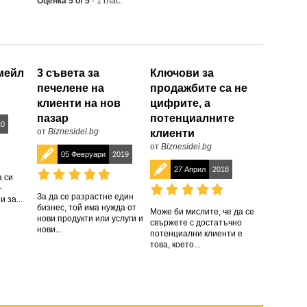
Оценка
5
of
5
-
1
глас.
имейл
3 съвета за
Ключови за
печелене на
продажбите са не
клиенти на нов
цифрите, а
пазар
потенциалните
20
от
Biznesidei.bg
клиенти
от
Biznesidei.bg
05 Февруари
2019
27 Април
2018
 си
-
За да се разрастне един
 за...
бизнес, той има нужда от
Може би мислите, че да се
нови продукти или услуги и
свържете с достатъчно
нови...
потенциални клиенти е
това, което...