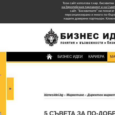
Този сайт използва т.нар. бисквитки
на Европейския парламент и на Съве
сайт. "Бисквитките" ни помага
персонализирано и много по-бързо
нашите доверени партньори. Кликн
БИЗНЕС ИДЕИ
КАРИЕРА
МА
Изтеглете БЕЗПЛАТНО
Специално Приложение
"Успех в старта и управлението на
бизнеса: практически съвети."
Абонирайте се за бюлетина на
biznesidei.bg
»
Маркетинг
»
Директен марке
biznesidei.bg и бъдете в крак с
тенденциите в бизнеса.
5 СЪВЕТА ЗА ПО-ДОБ