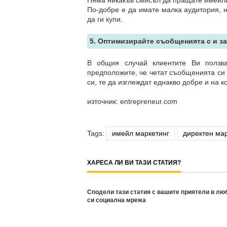
Няма никакъв смисъл да пращате имейли 
По-добре е да имате малка аудитория, н
да ги купи.
5. Оптимизирайте съобщенията с и з
В общия случай клиентите Ви ползва
предположите, че четат съобщенията си 
си, те да изглеждат еднакво добре и на к
източник: entrepreneur.com
Tags:
имейл маркетинг
директен ма
ХАРЕСА ЛИ ВИ ТАЗИ СТАТИЯ?
Сподели тази статия с вашите приятели в лю
си социална мрежа