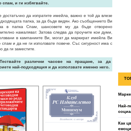
о спам, и ги избягвайте.
е достатъчно да изпратите имейла, важно е той да влезе
одходящата папка, за да бъде видян. Ако съобщението Ви
за в папка Спам, шансовете му да бъде отворено
чително намаляват. Затова следва да проучите кои думи,
олзвани в кампаниите Ви, могат да маркират имейла Ви
о спам и да не ги използвате повече. Със сигурност има с
во да ги заместите.
 Тествайте различни часове на пращане, за да
риете най-подходящия и да използвате именно него.
ТО
Марке
Най-п
социа
Как ц
емоц