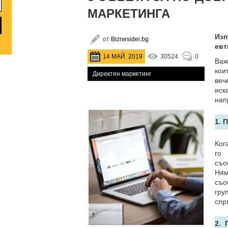
МАРКЕТИНГА
Изп
от
Biznesidei.bg
евт
14 МАЙ. 2019
30524
0
Важ
кои
Директен маркетинг
веч
иск
нап
1. 
Ког
го 
съо
Ням
съо
гру
спр
2. 