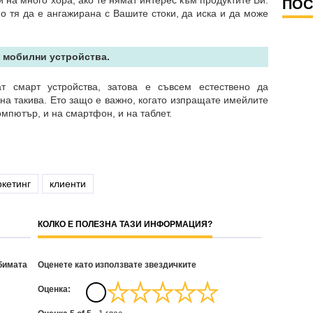
на много хора, ако те нямат интерес към продуктите Ви.
ПОС
о тя да е ангажирана с Вашите стоки, да иска и да може
а мобилни устройства.
т смарт устройства, затова е съвсем естествено да
на такива. Ето защо е важно, когато изпращате имейлите
омпютър, и на смартфон, и на таблет.
ркетинг
клиенти
КОЛКО Е ПОЛЕЗНА ТАЗИ ИНФОРМАЦИЯ?
бимата
Оценете като използвате звездичките
Oценка: