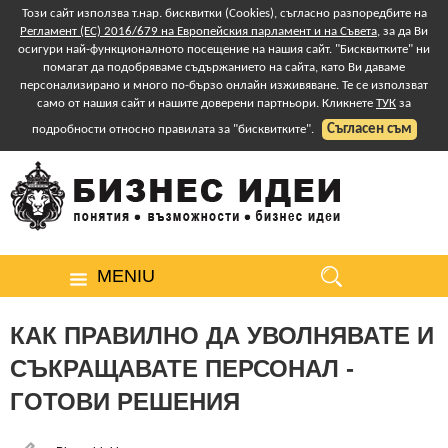
Този сайт използва т.нар. бисквитки (Cookies), съгласно разпоредбите на
Регламент (ЕС) 2016/679 на Европейския парламент и на Съвета
, за да Ви
осигури най-функционалното посещение на нашия сайт. "Бисквитките" ни
помагат да подобряваме съдържанието на сайта, като Ви даваме
персонализирано и много по-бързо онлайн изживяване. Те се използват
само от нашия сайт и нашите доверени партньори. Кликнете
ТУК
за
Съгласен съм
подробности относно правилата за "бисквитките".
MENIU
КАК ПРАВИЛНО ДА УВОЛНЯВАТЕ И
СЪКРАЩАВАТЕ ПЕРСОНАЛ -
ГОТОВИ РЕШЕНИЯ