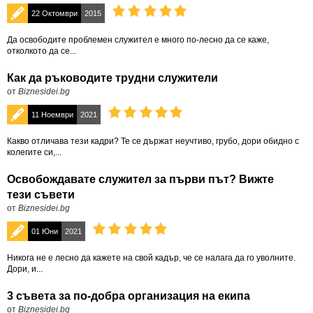
22 Октомври
2015
Да освободите проблемен служител е много по-лесно да се каже,
отколкото да се...
Как да ръководите трудни служители
от
Biznesidei.bg
11 Ноември
2021
Какво отличава тези кадри? Те се държат неучтиво, грубо, дори обидно с
колегите си,...
Освобождавате служител за първи път? Вижте
тези съвети
от
Biznesidei.bg
01 Юни
2021
Никога не е лесно да кажете на свой кадър, че се налага да го уволните.
Дори, и...
3 съвета за по-добра организация на екипа
от
Biznesidei.bg