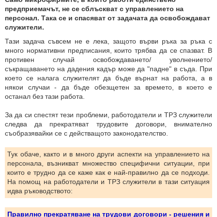
предприемачът, не се сблъскват с управлението на
персонал. Така се и спасяват от задачата да освобождават
служители.
Тази задача съвсем не е лека, защото върви ръка за ръка с
много нормативни предписания, които трябва да се спазват. В
противен случай освобождаването/ уволнението/
съкращаването на дадения кадър може да "падне" в съда. При
което се налага служителят да бъде върнат на работа, а в
някои случаи - да бъде обезщетен за времето, в което е
останал без тази работа.
За да си спестят тези проблеми, работодатели и ТРЗ служители
следва да прекратяват трудовите договори, внимателно
съобразявайки се с действащото законодателство.
Тук обаче, както и в много други аспекти на управлението на
персонала, възникват множество специфични ситуации, при
които е трудно да се каже как е най-правилно да се подходи.
На помощ на работодатели и ТРЗ служители в тази ситуация
идва ръководството:
Правилно прекратяване на трудови договори - решения и