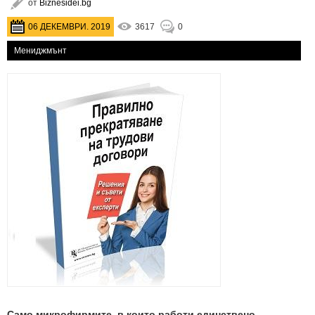
от
Biznesidei.bg
06 ДЕКЕМВРИ. 2019
3617
0
Мениджмънт
Само микрофирмите, в които работи единствено