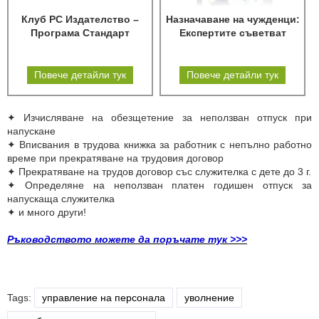
Клуб РС Издателство –
Назначаване на чужденци:
Програма Стандарт
Експертите съветват
Повече детайли тук
Повече детайли тук
✦
Изчисляване на обезщетение за неползван отпуск при
напускане
✦
Вписвания в трудова книжка за работник с непълно работно
време при прекратяване на трудовия договор
✦
Прекратяване на трудов договор със служителка с дете до 3 г.
✦
Определяне на неползван платен годишен отпуск за
напускаща служителка
✦
и много други!
Ръководството можете да поръчате тук >>>
Tags:
управление на персонала
уволнение