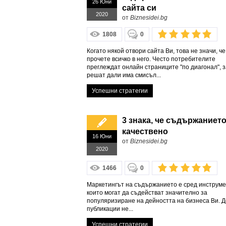
26 Юни
сайта си
2020
от
Biznesidei.bg
1808
0
Когато някой отвори сайта Ви, това не значи, ч
прочете всичко в него. Често потребителите
преглеждат онлайн страниците "по диагонал", з
решат дали има смисъл...
Успешни стратегии
3 знака, че съдържанието
качествено
16 Юни
от
Biznesidei.bg
2020
1466
0
Маркетингът на съдържанието е сред инструме
които могат да съдействат значително за
популяризиране на дейността на бизнеса Ви. 
публикации не...
Успешни стратегии