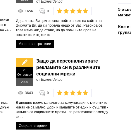
от
Biznesidei.bg
5 съв
1656
0
марке
ически
Идеалната Ви цел е всеки, който влезе на сайта на
ст от
фирмата Ви, да си поръча нещо от Вас. Разбира се,
Кое е
а са...
това няма как да стане, но да повишите броя на
група
посетителите, които...
Успешни стратегии
Защо да персонализирате
рекламите си в различните
23
социални мрежи
Октомври
от
Biznesidei.bg
2020
3643
0
е има
В днешно време каналите за комуникация с клиентите
веднъж
никак не са малко. Дори и каналите от един и същ тип -
ак
какъвто са социалните мрежи - се различават помежду
си....
Социални мрежи