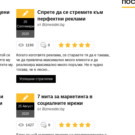
ПОС
цени
Спрете да се стремите към
перфектни реклами
25
от
Biznesidei.bg
Септември
2020
1190
0
той се
Когато изготвяте реклама, се стараете тя да е такава,
ите му
че да привлича максимално много клиенти и да
тите му.
реализира максимално много поръчки. Не е чудно
тогава, че е лесно...
Успешни стратегии
си
7 мита за маркетинга в
и
социалните мрежи
25 Август
от
Biznesidei.bg
2020
1427
0