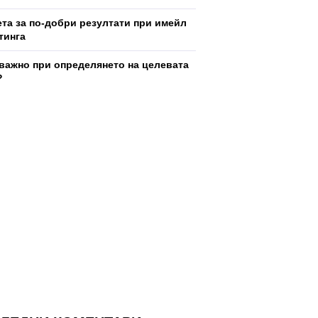
ета за по-добри резултати при имейл
тинга
 важно при определянето на целевата
?