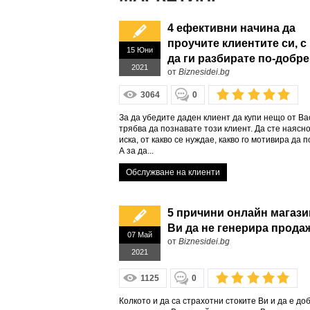
4 ефективни начина да
проучите клиентите си, с
15 Юни
да ги разбирате по-добре
2021
от
Biznesidei.bg
3064
0
За да убедите даден клиент да купи нещо от Ва
трябва да познавате този клиент. Да сте наясно
иска, от какво се нуждае, какво го мотивира да 
А за да...
Обслужване на клиенти
5 причини онлайн магаз
Ви да не генерира прода
07 Май
от
Biznesidei.bg
2021
1125
0
Колкото и да са страхотни стоките Ви и да е до