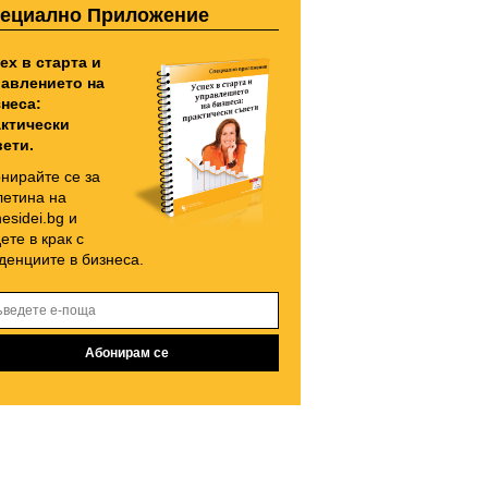
ециално Приложение
ех в старта и
авлението на
неса:
ктически
ети.
нирайте се за
етина на
nesidei.bg и
ете в крак с
денциите в бизнеса.