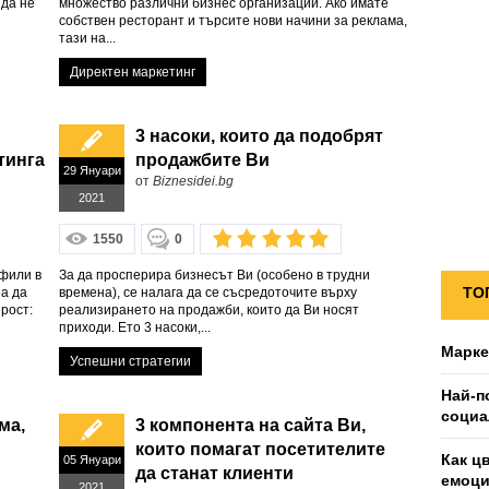
 да не
множество различни бизнес организации. Ако имате
собствен ресторант и търсите нови начини за реклама,
тази на...
Директен маркетинг
3 насоки, които да подобрят
тинга
продажбите Ви
29 Януари
от
Biznesidei.bg
2021
1550
0
офили в
За да просперира бизнесът Ви (особено в трудни
ТО
за да
времена), се налага да се съсредоточите върху
рост:
реализирането на продажби, които да Ви носят
приходи. Ето 3 насоки,...
Марке
Успешни стратегии
Най-п
социа
ма,
3 компонента на сайта Ви,
които помагат посетителите
Как ц
05 Януари
да станат клиенти
емоц
2021