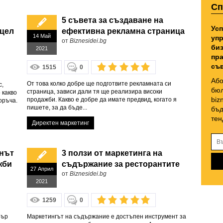
Сп
5 съвета за създаване на
Усп
 цел
ефективна рекламна страница
14 Май
упр
от
Biznesidei.bg
биз
2021
пра
съв
1515
0
Або
От това колко добре ще подготвите рекламната си
с,
бюл
страница, зависи дали тя ще реализира високи
 какво
biz
продажби. Какво е добре да имате предвид, когато я
поръча.
пишете, за да бъде...
бъд
тен
Директен маркетинг
инът
3 ползи от маркетинга на
жби
съдържание за ресторантите
27 Април
от
Biznesidei.bg
2021
1259
0
бър
Маркетингът на съдържание е достъпен инструмент за