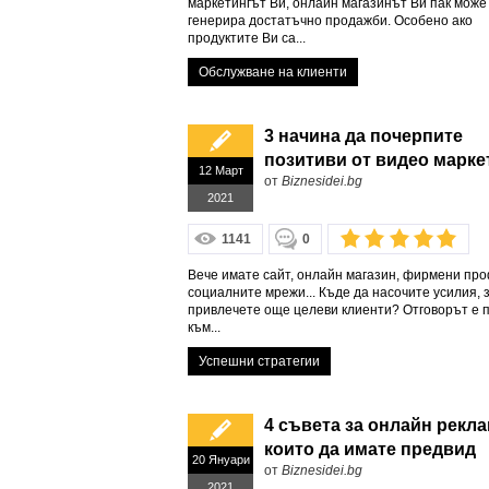
маркетингът Ви, онлайн магазинът Ви пак може
генерира достатъчно продажби. Особено ако
продуктите Ви са...
Обслужване на клиенти
3 начина да почерпите
позитиви от видео марке
12 Март
от
Biznesidei.bg
2021
1141
0
Вече имате сайт, онлайн магазин, фирмени пр
социалните мрежи... Къде да насочите усилия, 
привлечете още целеви клиенти? Отговорът е п
към...
Успешни стратегии
4 съвета за онлайн рекла
които да имате предвид
20 Януари
от
Biznesidei.bg
2021