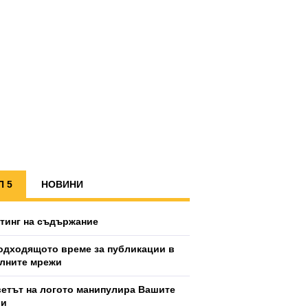
П 5
НОВИНИ
тинг на съдържание
одходящото време за публикации в
лните мрежи
ветът на логото манипулира Вашите
ии