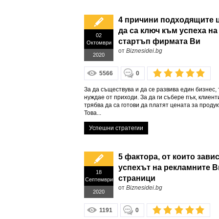
4 причини подходящите 
да са ключ към успеха на
02
стартъп фирмата Ви
Октомври
от
Biznesidei.bg
2020
5566
0
За да съществува и да се развива един бизнес, 
нуждае от приходи. За да ги събере пък, клиент
трябва да са готови да платят цената за продук
Това...
Успешни стратегии
5 фактора, от които зави
успехът на рекламните В
18
страници
Септември
от
Biznesidei.bg
2020
1191
0