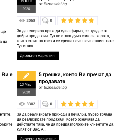
19 Юни
от
Biznesidei.bg
2020
2058
0
За да генерира приходи една фирма, се нуждае от
е ще
добри продавачи. Тук не става дума само за хората,
които стоят на каса и се срещат очи в очи с клиентите.
а да
Тук става...
Директен маркетинг
 Ви е
5 грешки, които Ви пречат да
продавате
13 Март
от
Biznesidei.bg
2020
3302
0
нтите,
За да реализирате приходи и печалби, първо трябва
да реализирате продажби. Което означава да
Добрите
действате така, че да предразположите клиентите да
купят от Вас. А...
Директен маркетинг