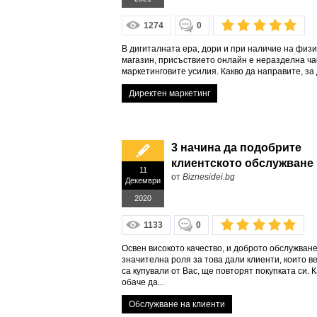
1274
0
В дигиталната ера, дори и при наличие на физ
магазин, присъствието онлайн е неразделна ча
маркетинговите усилия. Какво да направите, за д
Директен маркетинг
3 начина да подобрите
клиентското обслужване
11
от
Biznesidei.bg
Декември
2020
1133
0
Освен високото качество, и доброто обслужван
значителна роля за това дали клиенти, които 
са купували от Вас, ще повторят покупката си. К
обаче да...
Обслужване на клиенти