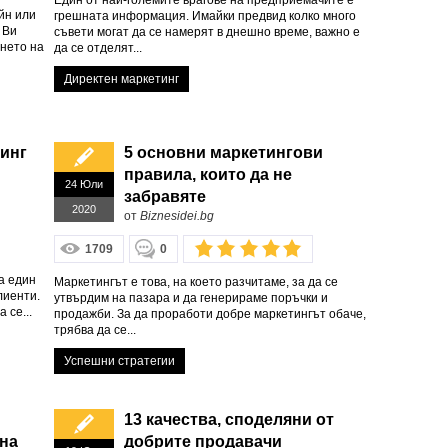
Един от най-големите врагове на предприемачите е
йн или
грешната информация. Имайки предвид колко много
 Ви
съвети могат да се намерят в днешно време, важно е
енето на
да се отделят...
Директен маркетинг
тинг
5 основни маркетингови
правила, които да не
24 Юли
забравяте
2020
от
Biznesidei.bg
1709
0
а един
Маркетингът е това, на което разчитаме, за да се
лиенти.
утвърдим на пазара и да генерираме поръчки и
 се...
продажби. За да проработи добре маркетингът обаче,
трябва да се...
Успешни стратегии
13 качества, споделяни от
 на
добрите продавачи