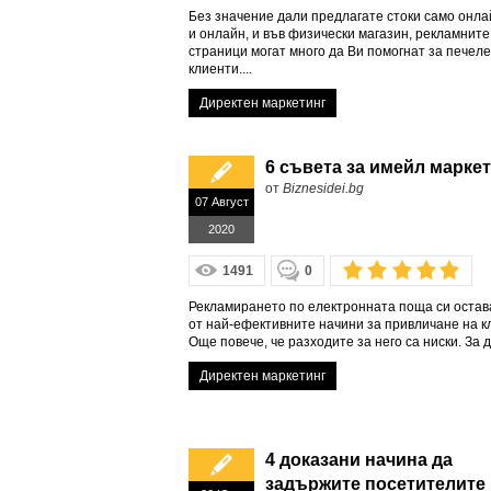
Без значение дали предлагате стоки само онла
и онлайн, и във физически магазин, рекламните
страници могат много да Ви помогнат за печел
клиенти....
Директен маркетинг
6 съвета за имейл марке
от
Biznesidei.bg
07 Август
2020
1491
0
Рекламирането по електронната поща си остав
от най-ефективните начини за привличане на к
Още повече, че разходите за него са ниски. За да
Директен маркетинг
4 доказани начина да
задържите посетителите