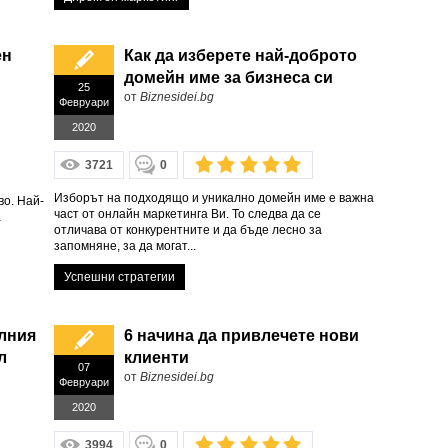
ен
Как да изберете най-доброто
домейн име за бизнеса си
25
от
Biznesidei.bg
Февруари
2020
3721
0
Изборът на подходящо и уникално домейн име е важна
во. Най-
част от онлайн маркетинга Ви. То следва да се
а
отличава от конкурентните и да бъде лесно за
запомняне, за да могат...
Успешни стратегии
елния
6 начина да привлечете нови
л
клиенти
07
от
Biznesidei.bg
Февруари
2020
3994
0