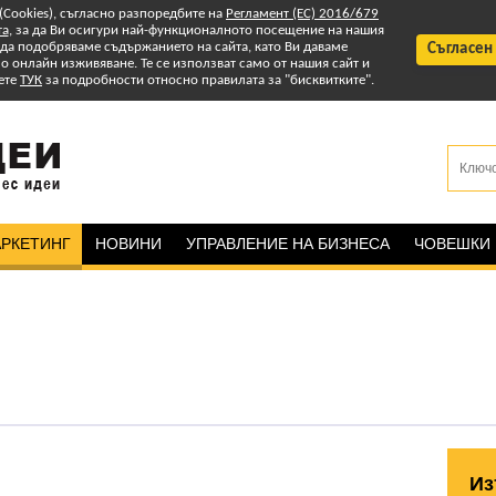
 (Cookies), съгласно разпоредбите на
Регламент (ЕС) 2016/679
та
, за да Ви осигури най-функционалното посещение на нашия
т да подобряваме съдържанието на сайта, като Ви даваме
Съгласен
 онлайн изживяване. Те се използват само от нашия сайт и
ете
ТУК
за подробности относно правилата за "бисквитките".
РКЕТИНГ
НОВИНИ
УПРАВЛЕНИЕ НА БИЗНЕСА
ЧОВЕШКИ
Из