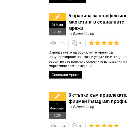
5 правила за по-ефектив
маркетинг в социалните
06 Март
мрежи
2020
от
Biznesidei.bg
3952
0
Използването на социалните мрежи за
популяризиране на стоки и услуги не е нещо но
вероятно сте наясно с основните изисквания н
маркетинга там. Какво още...
Социални мрежи
6 стъпки към привлекат
фирмен Instagram профи
11
от
Biznesidei.bg
Февруари
2020
8304
0