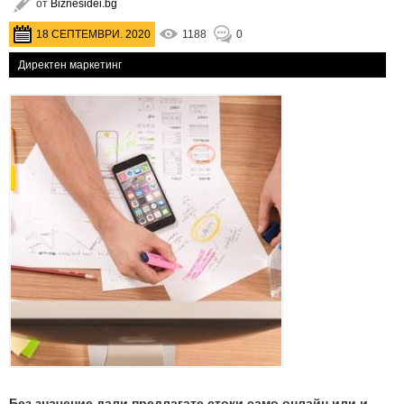
от
Biznesidei.bg
18 СЕПТЕМВРИ. 2020
1188
0
Директен маркетинг
Без значение дали предлагате стоки само онлайн или и