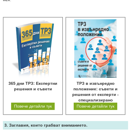
365 дни ТРЗ: Експертни
ТРЗ в извънредно
решения и съвети
положение: съвети и
решения от експерти -
специализирано
електронно издание
Повече детайли тук
Повече детайли тук
3. Заглавия, които грабват вниманието.