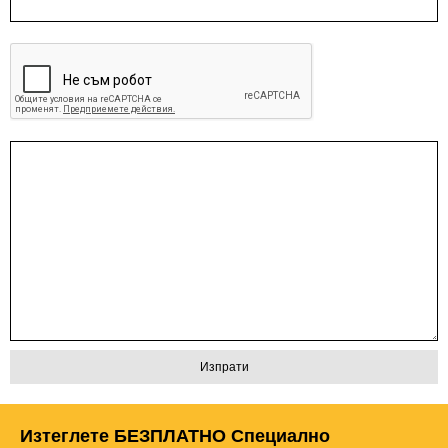
Изтеглете БЕЗПЛАТНО Специално