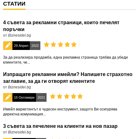
СТАТИИ
4 съвета за рекламни страници, които печелят
поръчки
от
Biznesidei.bg
29 Април
2022
За да реализира продажба, една рекламна страница трябва да убеди
клиентите, че...
Изпращате рекламни имейли? Напишете страхотно
заглавие, за да ги отворят клиентите
от
Biznesidei.bg
15 Октомври
2021
Имейл маркетингът е чудесен инструмент, защото Ви осигурява
директна комуникация...
3 съвета за печелене на клиенти на нов пазар
от
Biznesidei.bg