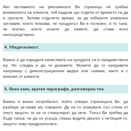
Ако заглавието на рекламната Ви страница не грабне
вниманието на клиента, той надали ще отдели от времето си да
я прочете. Затова отделете време, за да изберете уникално
заглавие, което показва, че продуктът Ви е полезен, и то така,
че всичко, което искате да кажете, да става ясно
непосредствено.
4. Убедителност.
Важно е да изредите качествата на продукта си и предимствата
му. Но следва и да ги докажете. Можете да го направите
например с демонстрационни видеа или снимки, както и с
мнения от клиенти.
5. Ясен език, кратки параграфи, разговорен тон.
Важно е всеки потребител, който отвори страницата Ви, да
разбере за какво му говорите. Да не го атакувате със стени от
текст, защото те не го стимулират да чете. Тонът Ви трябва да
бъде такъв, че да се усеща, сякаш водите диалог с четящия го,
защото това предразполага.