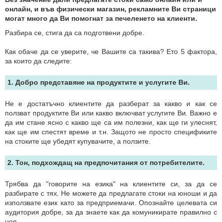
онлайн, и във физически магазин, рекламните Ви страници
могат много да Ви помогнат за печеленето на клиенти.
Разбира се, стига да са подготвени добре.
Как обаче да се уверите, че Вашите са такива? Ето 5 фактора,
за които да следите:
1. Добро представяне на продуктите и услугите Ви.
Не е достатъчно клиентите да разберат за какво и как се
ползват продуктите Ви или какво включват услугите Ви. Важно е
да им стане ясно с какво ще са им полезни, как ще ги улеснят,
как ще им спестят време и т.н. Защото не просто спецификите
на стоките ще убедят купувачите, а ползите.
2. Тон, подхождащ на предпочитания от потребителите.
Трябва да "говорите на езика" на клиентите си, за да се
разбирате с тях. Не можете да предлагате стоки на юноши и да
използвате език като за предприемачи. Опознайте целевата си
аудитория добре, за да знаете как да комуникирате правилно с
нея.