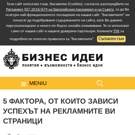
Този сайт използва т.нар. бисквитки (Cookies), съгласно разпоредбите на
Регламент (ЕС) 2016/679 на Европейския парламент и на Съвета
, за да Ви
осигури най-функционалното посещение на нашия сайт. "Бисквитките" ни
помагат да подобряваме съдържанието на сайта, като Ви даваме
персонализирано и много по-бързо онлайн изживяване. Те се използват
само от нашия сайт и нашите доверени партньори. Кликнете
ТУК
за
Съгласен съм
подробности относно правилата за "бисквитките".
MENIU
5 ФАКТОРА, ОТ КОИТО ЗАВИСИ
УСПЕХЪТ НА РЕКЛАМНИТЕ ВИ
СТРАНИЦИ