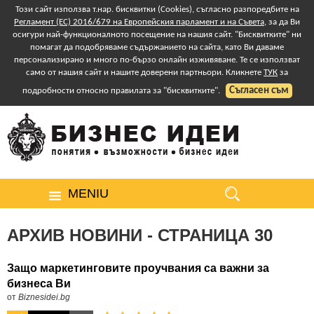
Този сайт използва т.нар. бисквитки (Cookies), съгласно разпоредбите на
Регламент (ЕС) 2016/679 на Европейския парламент и на Съвета
, за да Ви
осигури най-функционалното посещение на нашия сайт. "Бисквитките" ни
помагат да подобряваме съдържанието на сайта, като Ви даваме
персонализирано и много по-бързо онлайн изживяване. Те се използват
само от нашия сайт и нашите доверени партньори. Кликнете
ТУК
за
Съгласен съм
подробности относно правилата за "бисквитките".
MENIU
АРХИВ НОВИНИ - СТРАНИЦА 30
Защо маркетинговите проучвания са важни за
бизнеса Ви
от
Biznesidei.bg