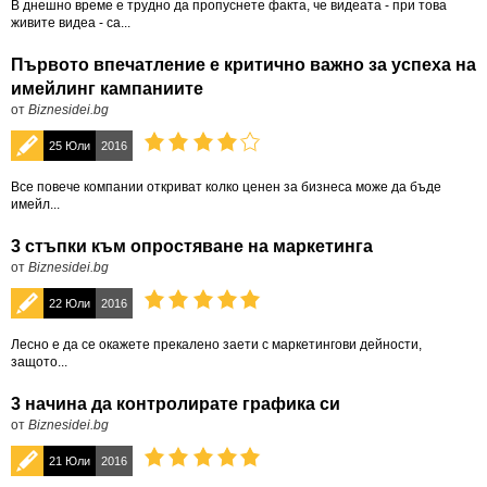
В днешно време е трудно да пропуснете факта, че видеата - при това
живите видеа - са...
Първото впечатление е критично важно за успеха на
имейлинг кампаниите
от
Biznesidei.bg
25 Юли
2016
Все повече компании откриват колко ценен за бизнеса може да бъде
имейл...
3 стъпки към опростяване на маркетинга
от
Biznesidei.bg
22 Юли
2016
Лесно е да се окажете прекалено заети с маркетингови дейности,
защото...
3 начина да контролирате графика си
от
Biznesidei.bg
21 Юли
2016