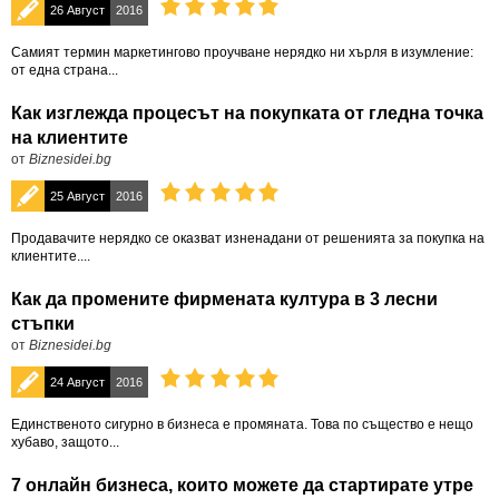
26 Август
2016
Самият термин маркетингово проучване нерядко ни хърля в изумление:
от една страна...
Как изглежда процесът на покупката от гледна точка
на клиентите
от
Biznesidei.bg
25 Август
2016
Продавачите нерядко се оказват изненадани от решенията за покупка на
клиентите....
Как да промените фирмената култура в 3 лесни
стъпки
от
Biznesidei.bg
24 Август
2016
Единственото сигурно в бизнеса е промяната. Това по същество е нещо
хубаво, защото...
7 онлайн бизнеса, които можете да стартирате утре