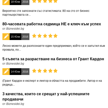
18 Юли
2016
Вероятно сте запознати със статистиката: 80 на сто от бизнес
партньорствата се...
80-часовата работна седмица НЕ е ключ към успех
от
Biznesidei.bg
15 Юли
2016
Лесно можете да разпознаете един предприемач, който се е запътил към
провала, по...
5 съвета за разрастване на бизнеса от Грант Кaрдон
от
Biznesidei.bg
14 Юли
2016
(Грант Кaрдон е експерт и лектор в областта на продажбите. Автор е на
редица...
3 качества, които се срещат у най-успешните
продавачи
от
Biznesidei.bg