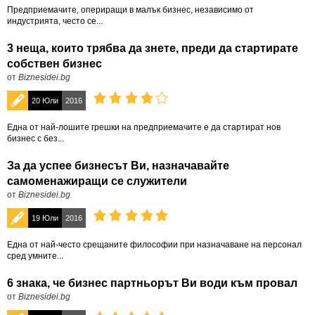
Предприемачите, опериращи в малък бизнес, независимо от
индустрията, често се...
3 неща, които трябва да знете, преди да стартирате
собствен бизнес
от
Biznesidei.bg
20 Юли
2016
Една от най-лошите грешки на предприемачите е да стартират нов
бизнес с без...
За да успее бизнесът Ви, назначавайте
самоменажиращи се служители
от
Biznesidei.bg
19 Юли
2016
Една от най-често срещаните философии при назначаване на персонал
сред умните...
6 знака, че бизнес партньорът Ви води към провал
от
Biznesidei.bg