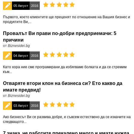
05 Август
2016
Първото, което клиентите ще преценят по отношение на Вашия бизнес и
продуктите Ви,...
Провалът Ви прави по-добри предприемачи: 5
причини
от
Biznesidei.bg
04 Август
2016
Като хора ние сме програмирани да избягваме болката и да се стремим
към...
Отваряте втори клон на бизнеса си? Ето какво да
имате предвид!
от
Biznesidei.bg
03 Август
2016
Ако бизнесът Ви се развива добре, е съвсем естествено да се изкачите на
следващото...
7 знака, че работите прекалено много и имате нужда