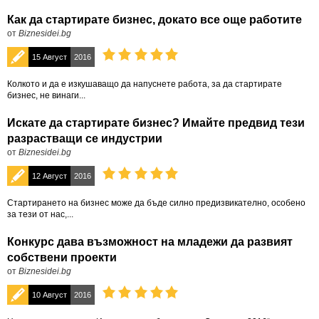
Как да стартирате бизнес, докато все още работите
от
Biznesidei.bg
15 Август
2016
Колкото и да е изкушаващо да напуснете работа, за да стартирате
бизнес, не винаги...
Искате да стартирате бизнес? Имайте предвид тези
разрастващи се индустрии
от
Biznesidei.bg
12 Август
2016
Стартирането на бизнес може да бъде силно предизвикателно, особено
за тези от нас,...
Конкурс дава възможност на младежи да развият
собствени проекти
от
Biznesidei.bg
10 Август
2016