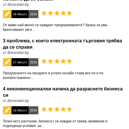
от
Biznesidei.bg
18 Август
2016
От какво най-много се нуждаят предприемачите? Храна за ума.
Креативният ум е...
3 проблема, с които електронната търговия трябва
да се справи
от
Biznesidei.bg
17 Август
2016
Предлагането на продукти и услуги онлайн става все по и по-
разпространено....
4 неконвенционални начина да разраснете бизнеса
си
от
Biznesidei.bg
16 Август
2016
Точно като растение, бизнесът се нуждае от грижа, внимание и
подходящи условия, за...