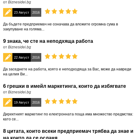
от
Biznesidei.bg
23 Август
2016
Да бъдете предприемач не означава да вложите огромна сума в
закупуване на голяма...
9 знака, че сте на неподхяща работа
от
Biznesidei.bg
22 Август
2016
Да заседнете на работа, която е неподходяща за Вас, може да навреди
на целия Ви...
6 грешки в имейл маркетинга, които да избягвате
от
Biznesidei.bg
19 Август
2016
Директният маркетинг по електронната поща има множество предмства:
като се...
8 цитата, които всеки предприемач трябва да знае и
на които да се осланя