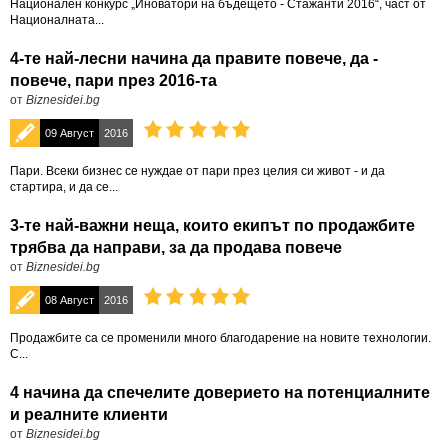
Национален конкурс „Иноватори на бъдещето - Стажанти 2016“, част от
Националната...
4-те най-лесни начина да правите повече, да -
повече, пари през 2016-та
от
Biznesidei.bg
09 Август
2016
Пари. Всеки бизнес се нуждае от пари през целия си живот - и да
стартира, и да се...
3-те най-важни неща, които екипът по продажбите
трябва да направи, за да продава повече
от
Biznesidei.bg
08 Август
2016
Продажбите са се променили много благодарение на новите технологии.
С...
4 начина да спечелите доверието на потенциалните
и реалните клиенти
от
Biznesidei.bg