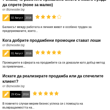
да спрете (поне за малко)
от
Biznesidei.bg
02 Август
2016
Балансът между работата и личния живот е особено труден за
предприемачите, които...
Кога добрите продажбени промоции стават лоши
от
Biznesidei.bg
01 Август
2016
Промоциите в сферата на продажбите са се доказали като добър метод
за привличане...
Искате да реализирате продажба или да спечелите
клиент?
от
Biznesidei.bg
29 Юли
2016
В повечето случаи мерим бизнес успеха си с помощта на
възвращаемостта на...