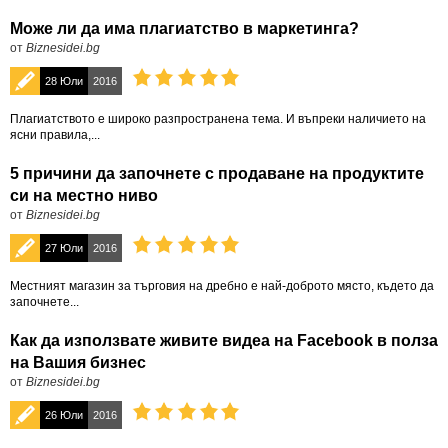
Може ли да има плагиатство в маркетинга?
от
Biznesidei.bg
28 Юли
2016
Плагиатството е широко разпространена тема. И въпреки наличието на
ясни правила,...
5 причини да започнете с продаване на продуктите
си на местно ниво
от
Biznesidei.bg
27 Юли
2016
Местният магазин за търговия на дребно е най-доброто място, където да
започнете...
Как да използвате живите видеа на Facebook в полза
на Вашия бизнес
от
Biznesidei.bg
26 Юли
2016