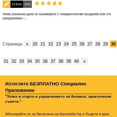
13 Юли
2016
Няма значение дали се занимавате с темаркетингови продажби или сте
предприемач -...
Страница:
«
20
21
22
23
24
25
26
27
28
29
30
31
32
33
34
35
36
37
38
39
40
»
Изтеглете БЕЗПЛАТНО Специално
Приложение
"Успех в старта и управлението на бизнеса: практически
съвети."
Абонирайте се за бюлетина на biznesidei.bg и бъдете в крак