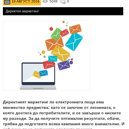
19 АВГУСТ. 2016
5048
0
Директен маркетинг
Директният маркетинг по електронната поща има
множество предмства: като се започне от леснината, с
която достига до потребителите, и се завърши с ниските
му разходи. За да получите оптимални резултати, обаче,
трябва да подготвяте всяка кампания много внимателно. И