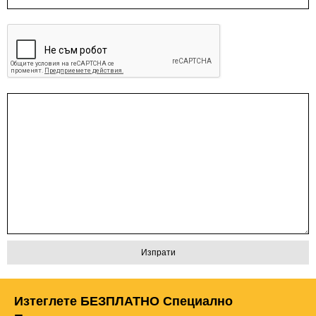
Изтеглете БЕЗПЛАТНО Специално