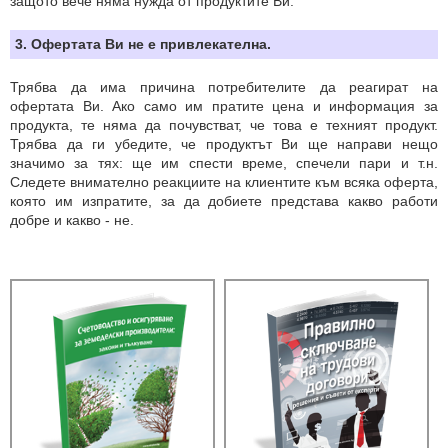
защото вече няма нужда от продуктите Ви.
3. Офертата Ви не е привлекателна.
Трябва да има причина потребителите да реагират на
офертата Ви. Ако само им пратите цена и информация за
продукта, те няма да почувстват, че това е техният продукт.
Трябва да ги убедите, че продуктът Ви ще направи нещо
значимо за тях: ще им спести време, спечели пари и т.н.
Следете внимателно реакциите на клиентите към всяка оферта,
която им изпратите, за да добиете представа какво работи
добре и какво - не.