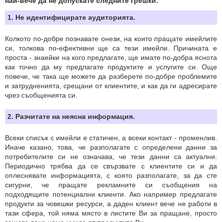
най-вече да не допускате следните грешки:
1. Не идентифицирате аудиторията.
Колкото по-добре познавате онези, на които пращате имейлите
си, толкова по-ефективни ще са тези имейли. Причината е
проста - знаейки на кого предлагате, ще имате по-добра яснота
как точно да му предлагате продуктите и услугите си. Още
повече, че така ще можете да разберете по-добре проблемите
и затрудненията, срещани от клиентите, и как да ги адресирате
чрез съобщенията си.
2. Разчитате на неясна информация.
Всеки списък с имейли е статичен, а всеки контакт - променлив.
Иначе казано, това, че разполагате с определени данни за
потребителите си не означава, че тези данни са актуални.
Периодично трябва да се свързвате с клиентите си и да
оплеснявате информацията, с която разполагате, за да сте
сигурни, че пращате рекламните си съобщения на
подходящите потенциални клиенти. Ако например предлагате
продукти за човешки ресурси, а даден клиент вече не работи в
тази сфера, той няма място в листите Ви за пращане, просто