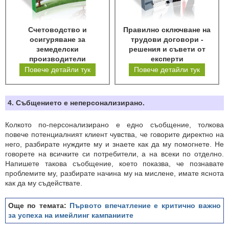
Счетоводство и
Правилно сключване на
осигуряване за
трудови договори -
земеделски
решения и съвети от
производители
експерти
Повече детайли тук
Повече детайли тук
4. Събщението е неперсонализирано.
Колкото по-персонализирано е едно съобщение, толкова
повече потенциалният клиент чувства, че говорите директно на
него, разбирате нуждите му и знаете как да му помогнете. Не
говорете на всичките си потребители, а на всеки по отделно.
Напишете такова съобщение, което показва, че познавате
проблемите му, разбирате начина му на мислене, имате яснота
как да му съдействате.
Още по темата:
Първото впечатление е критично важно
за успеха на имейлинг кампаниите