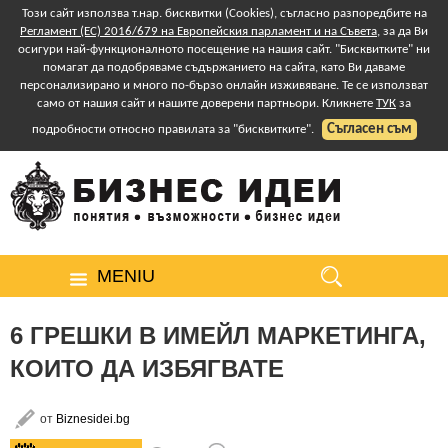
Този сайт използва т.нар. бисквитки (Cookies), съгласно разпоредбите на
Регламент (ЕС) 2016/679 на Европейския парламент и на Съвета
, за да Ви
осигури най-функционалното посещение на нашия сайт. "Бисквитките" ни
помагат да подобряваме съдържанието на сайта, като Ви даваме
персонализирано и много по-бързо онлайн изживяване. Те се използват
само от нашия сайт и нашите доверени партньори. Кликнете
ТУК
за
Съгласен съм
подробности относно правилата за "бисквитките".
MENIU
6 ГРЕШКИ В ИМЕЙЛ МАРКЕТИНГА,
КОИТО ДА ИЗБЯГВАТЕ
от
Biznesidei.bg