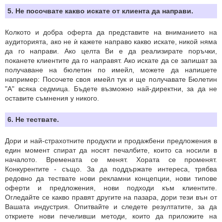
5. Не посочвате какво искате от клиента да направи.
Колкото и добра оферта да представите на вниманието на
аудиторията, ако не ѝ кажете направо какво искате, никой няма
да го направи. Ако целта Ви е да реализирате поръчки,
поканете клиентите да го направят. Ако искате да се запишат за
получаване на бюлетин по имейл, можете да напишете
например: Посочете своя имейл тук и ще получавате Бюлетин
"А" всяка седмица. Бъдете възможно най-директни, за да не
оставите съмнения у никого.
6. Не тествате.
Дори и най-страхотните продукти и продажбени предложения в
един момент спират да носят печалбите, които са носили в
началото. Времената се менят. Хората се променят.
Конкурентите - също. За да поддържате интереса, трябва
редовно да тествате нови рекламни концепции, нови типове
оферти и предложения, нови подходи към клиентите.
Огледайте се какво правят другите на пазара, дори тези вън от
Вашата индустрия. Опитвайте и следете резултатите, за да
откриете нови печеливши методи, които да приложите на