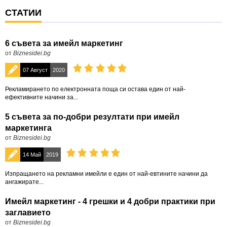
СТАТИИ
6 съвета за имейл маркетинг
от
Biznesidei.bg
07 Август
2020
Рекламирането по електронната поща си остава един от най-
ефективните начини за...
5 съвета за по-добри резултати при имейл
маркетинга
от
Biznesidei.bg
14 Май
2019
Изпращането на рекламни имейли е един от най-евтините начини да
ангажирате...
Имейл маркетинг - 4 грешки и 4 добри практики при
заглавието
от
Biznesidei.bg