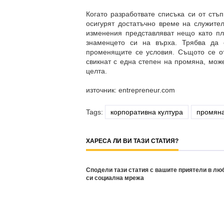
Когато разработвате списъка си от стъп
осигурят достатъчно време на служите
изменения представляват нещо като пл
знаменцето си на върха. Трябва да 
променящите се условия. Същото се от
свикнат с една степен на промяна, мож
целта.
източник: entrepreneur.com
Tags:
корпоративна култура
промян
ХАРЕСА ЛИ ВИ ТАЗИ СТАТИЯ?
Сподели тази статия с вашите приятели в лю
си социална мрежа