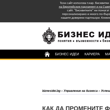
Този сайт използва т.нар. бисквитки
на Европейския парламент и на Съве
сайт. "Бисквитките" ни помага
персонализирано и много по-бързо
нашите доверени партньори. Кликн
БИЗНЕС ИДЕИ
КАРИЕРА
МА
Изтеглете БЕЗПЛАТНО
Специално Приложение
"Успех в старта и управлението на
бизнеса: практически съвети."
Абонирайте се за бюлетина на
biznesidei.bg
»
Управление на бизнеса
»
Успеш
biznesidei.bg и бъдете в крак с
тенденциите в бизнеса.
КАК ДА ПРОМЕНИТЕ Ф