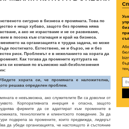
Сп
Усп
нственото сигурно в бизнеса е промяната. Това по
упр
ество е нещо хубаво, защото без промяна няма
биз
астване, а ако не израстваме и не се развиваме,
пра
вим в посока към стагнация и край на бизнеса.
съв
менянето на организацията е трудна задача, но може
Або
бъде постигнато. Естествено, не и бързо, не и без
бюл
естен риск. Проблемът е в нежеланието на хората да
biz
променят. Как тогава да промените културата на
бъд
ата си компаня по възможно най-безболезнения
тен
ин:
Убедете хората си, че промяната е наложителна,
ото решава определен проблем.
мяната е невъзможна, ако служителите Ви са доволни от
туквото. Корпоративната инерция е опасна, защото
руднява фирмите да се адаптират към промените в
номиката, технологиите и клиентското поведение. За да
гури подкрепа за промените, които предвижда, лидерът
бва да убеди организацията, че настоящото ѝ състояние