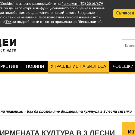
 (Cookies), съгласно разпоредбите на
Регламент (ЕС) 2016/679
та
, за да Ви осигури най-функционалното посещение на нашия
т да подобряваме съдържанието на сайта, като Ви даваме
Съгласен
 онлайн изживяване. Те се използват само от нашия сайт и
ете
ТУК
за подробности относно правилата за "бисквитките".
РКЕТИНГ
НОВИНИ
УПРАВЛЕНИЕ НА БИЗНЕСА
ЧОВЕШКИ
ни практики
»
Как да промените фирмената култура в 3 лесни стъпки
Из
ИРМЕНАТА КУЛТУРА В 3 ЛЕСНИ