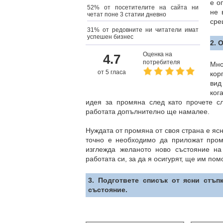
е о
52% от посетителите на сайта ни
не 
четат поне 3 статии дневно
сре
31% от редовните ни читатели имат
успешен бизнес
2. 
Оценка на
4.7
потребителя
Мно
от 5 гласа
кор
вид
ког
идея за промяна след като прочете сл
работата допълнително ще намалее.
Нуждата от промяна от своя страна е яс
точно е необходимо да приложат пром
изглежда желаното ново състояние на
работата си, за да я осигурят, ще им пом
3. Подгответе списък от ясни стъп
състояние.