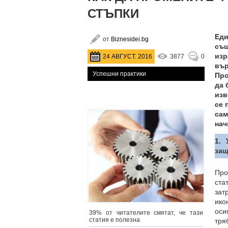
СТЪПКИ
Еди
от
Biznesidei.bg
същ
изр
24 АВГУСТ. 2016
3877
0
вър
Успешни практики
Про
да 
изв
се 
сам
нач
1. 
защ
Про
ста
зат
ико
оси
39% от читателите смятат, че тази
статия е полезна
тря