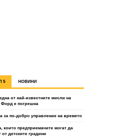
П 5
НОВИНИ
една от най-известните мисли на
 Форд е погрешна
ка за по-добро управление на времето
а, които предприемачите могат да
т от детските градини