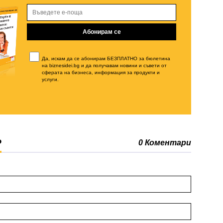
Да, искам да се абонирам БЕЗПЛАТНО за бюлетина
на biznesidei.bg и да получавам новини и съвети от
сферата на бизнеса, информация за продукти и
услуги.
Р
0 Коментари