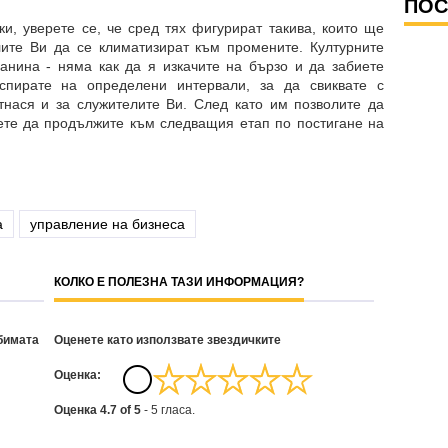
ПОС
ки, уверете се, че сред тях фигурират такива, които ще
лите Ви да се климатизират към промените. Културните
анина - няма как да я изкачите на бързо и да забиете
спирате на определени интервали, за да свиквате с
нася и за служителите Ви. След като им позволите да
ете да продължите към следващия етап по постигане на
а
управление на бизнеса
КОЛКО Е ПОЛЕЗНА ТАЗИ ИНФОРМАЦИЯ?
бимата
Оценете като използвате звездичките
Oценка:
Оценка
4.7
of
5
-
5
гласа.