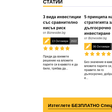
СТАТИИ
3 вида инвестиции
5 принципа н
със сравнително
стратегията з
нисък риск
дългосрочно
от
Biznesidei.bg
инвестиране
от
Biznesidei.bg
13 Октомври
2022
06 Октомври
Преди да вземете
решение на вложите
Без значение в как
парите си в каквото и да
вложите парите си,
било, трябва да...
правите ли го
дългосрочно, добр
е...
Изтеглете БЕЗПЛАТНО Спе