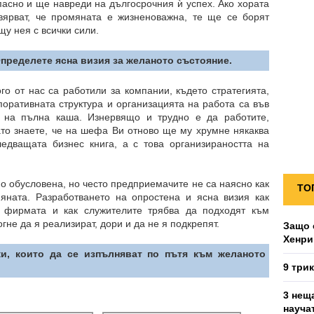
пасно и ще навреди на дългосрочния ѝ успех. Ако хората
вярват, че промяната е жизненоважна, те ще се борят
щу нея с всички сили.
Определете ясна визия за желаното състояние.
го от нас са работили за компании, където стратегията,
поративната структура и организацията на работа са във
 на пълна каша. Изнервящо и трудно е да работите,
ато знаете, че на шефа Ви отново ще му хрумне някаква
едващата бизнес книга, а с това организираността на
но обусловена, но често предприемачите не са наясно как
ТО
яната. Разработването на опростена и ясна визия как
 фирмата и как служителите трябва да подходят към
огне да я реализират, дори и да не я подкрепят.
Защо 
Хенри
ки, които да се изпълняват по пътя към желаното
9 три
3 нещ
науча