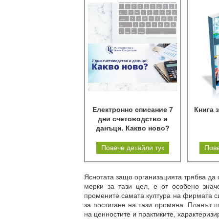
Електронно списание 7
Книга 
дни счетоводство и
данъци. Какво ново?
Повече детайли тук
Пове
Яснотата защо организацията трябва да 
мерки за тази цел, е от особено зна
промените самата култура на фирмата си
за постигане на тази промяна. Планът 
на ценностите и практиките, характериз