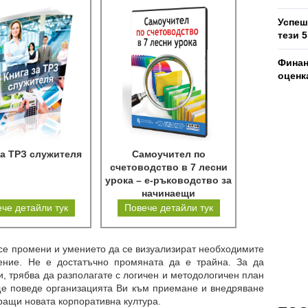
Успеш
тези 
Финан
оценк
за ТРЗ служителя
Самоучител по
счетоводство в 7 лесни
урока – е-ръководство за
начинаещи
счетоводители
че детайли тук
Повече детайли тук
се промени и умението да се визуализират необходимите
чение. Не е достатъчно промяната да е трайна. За да
, трябва да разполагате с логичен и методологичен план
ще поведе организацията Ви към приемане и внедряване
иращи новата корпоративна култура.