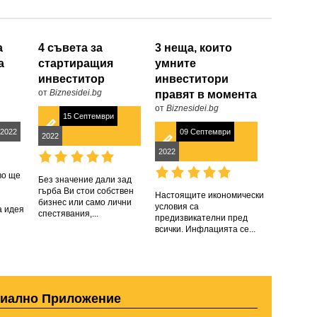
а
4 съвета за
3 неща, които
а
стартиращия
умните
инвеститор
инвеститори
от
Biznesidei.bg
правят в момента
от
Biznesidei.bg
15 Септември
2022
09 Септември
2022
2022
во ще
Без значениe дали зад
гърба Ви стои собствен
Настоящите икономически
бизнес или само лични
условия са
а идея
спестявания,...
предизвикателни пред
всички. Инфлацията се...
циално Приложение