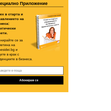
ециално Приложение
ех в старта и
авлението на
неса:
ктически
ети.
нирайте се за
етина на
nesidei.bg и
ете в крак с
денциите в бизнеса.