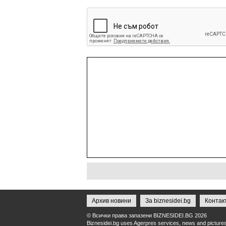
Архив новини
За biznesidei.bg
Контак
© Всички права запазени BIZNESIDEI.BG 2026
Biznesidei.bg uses Agerpres services, news and pictures