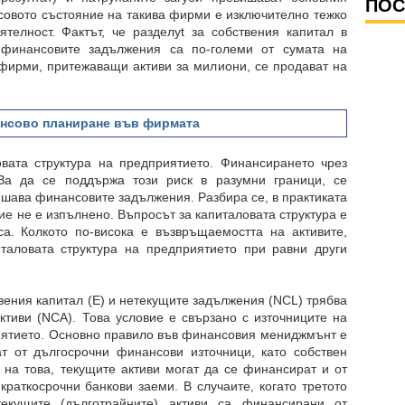
ПОС
совото състояние на такива фирми е изключително тежко
телност. Фактът, че разделyt за собствения капитал в
 финансовите задължения са по-големи от сумата на
 фирми, притежаващи активи за милиони, се продават на
нсово планиране във фирмата
вата структура на предприятието. Финансирането чрез
За да се поддържа този риск в разумни граници, се
шава финансовите задължения. Разбира се, в практиката
ие не е изпълнено. Въпросът за капиталовата структура е
са. Колкото по-висока е възвръщаемостта на активите,
таловата структура на предприятието при равни други
твения капитал (Е) и нетекущите задължения (NCL) трябва
тиви (NCA). Това условие е свързано с източниците на
иятието. Основно правило във финансовия мениджмънт е
т от дългосрочни финансови източници, като собствен
 на това, текущите активи могат да се финансират и от
краткосрочни банкови заеми. В случаите, когато третото
екущите (дълготрайните) активи са финансирани от