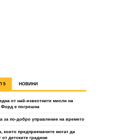
П 5
НОВИНИ
една от най-известните мисли на
 Форд е погрешна
ка за по-добро управление на времето
а, които предприемачите могат да
т от детските градини