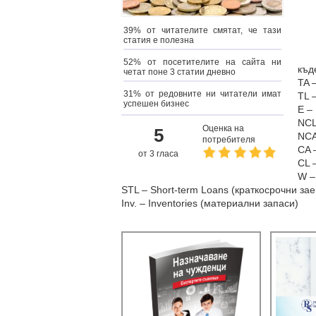
39% от читателите смятат, че тази
статия е полезна
52% от посетителите на сайта ни
къд
четат поне 3 статии дневно
TA –
31% от редовните ни читатели имат
TL 
успешен бизнес
E –
NCL
Оценка на
5
NCA
потребителя
CA 
от 3 гласа
CL –
W –
STL – Short-term Loans (краткосрочни зае
Inv. – Inventories (материални запаси)