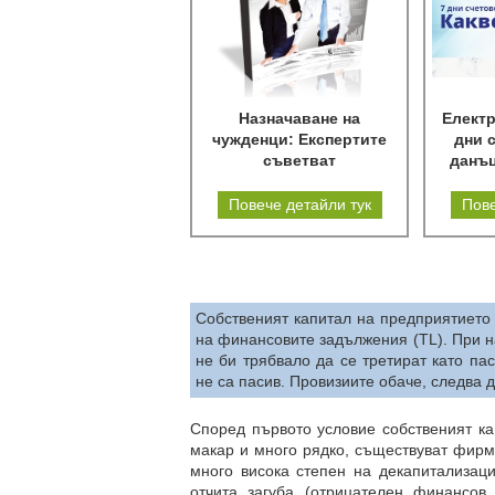
Назначаване на
Електр
чужденци: Експертите
дни 
съветват
данъц
Повече детайли тук
Пове
Собственият капитал на предприятието 
на финансовите задължения (TL). При н
не би трябвало да се третират като п
не са пасив. Провизиите обаче, следва 
Според първото условие собственият ка
макар и много рядко, съществуват фирми
много висока степен на декапитализац
отчита загуба (отрицателен финансов