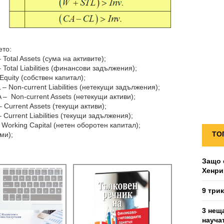
ето:
 Total Assets (сума на активите);
– Total Liabilities (финансови задължения);
 Equity (собствен капитал);
 – Non-current Liabilities (нетекущи задължения);
 – Non-current Assets (нетекущи активи);
– Current Assets (текущи активи);
 Current Liabilities (текущи задължения);
 Working Capital (нетен оборотен капитал);
ТО
ми);
Защо 
Хенри
9 три
3 нещ
науча