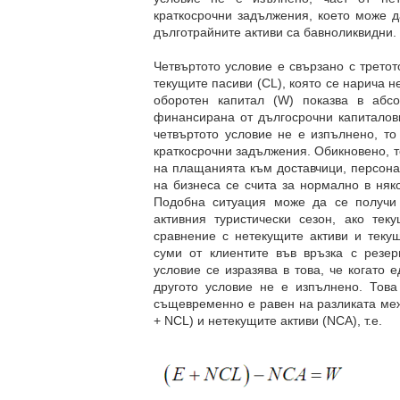
краткосрочни задължения, което може д
дълготрайните активи са бавноликвидни.
Четвъртото условие е свързано с третот
текущите пасиви (CL), която се нарича 
оборотен капитал (W) показва в абсо
финансирана от дългосрочни капиталови 
четвъртото условие не е изпълнено, т
краткосрочни задължения. Обикновено, т
на плащанията към доставчици, персонал
на бизнеса се счита за нормално в няк
Подобна ситуация може да се получи 
активния туристически сезон, ако те
сравнение с нетекущите активи и теку
суми от клиентите във връзка с резер
условие се изразява в това, че когато 
другото условие не е изпълнено. Това
същевременно е равен на разликата меж
+ NCL) и нетекущите активи (NCA), т.е.