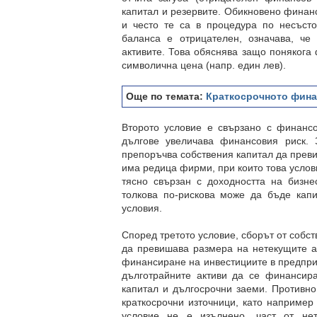
капитал и резервите. Обикновено финан
и често те са в процедура по несъстоя
баланса е отрицателен, означава, че
активите. Това обяснява защо понякога
символична цена (напр. един лев).
Oще по темата:
Краткосрочното фина
Второто условие е свързано с финансо
дългове увеличава финансовия риск. 
препоръчва собствения капитал да преви
има редица фирми, при които това услов
тясно свързан с доходността на бизне
толкова по-рискова може да бъде капи
условия.
Според третото условие, сборът от собс
да превишава размера на нетекущите ак
финансиране на инвестициите в предпр
дълготрайните активи да се финансира
капитал и дългосрочни заеми. Противно
краткосрочни източници, като например 
условие не е изълнено, част от нет