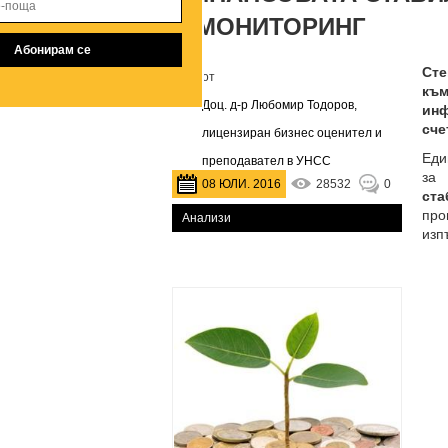
И МОНИТОРИНГ
Сте
от
към
Доц. д-р Любомир Тодоров,
инф
сче
лицензиран бизнес оценител и
Еди
преподавател в УНСС
за
08 ЮЛИ. 2016
28532
0
ста
про
Анализи
изп