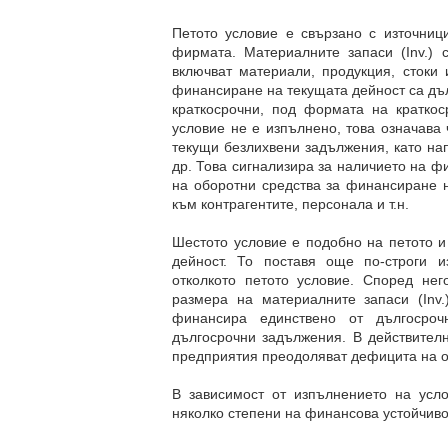
Петото условие е свързано с източни
фирмата. Материалните запаси (Inv.) с
включват материали, продукция, стоки
финансиране на текущата дейност са дъл
краткосрочни, под формата на краткос
условие не е изпълнено, това означава
текущи безлихвени задължения, като на
др. Това сигнализира за наличието на ф
на оборотни средства за финансиране 
към контрагентите, персонала и т.н.
Шестото условие е подобно на петото и
дейност. То поставя още по-строги и
отколкото петото условие. Според не
размера на материалните запаси (Inv.
финансира единствено от дългосроч
дългосрочни задължения. В действителн
предприятия преодоляват дефицита на о
В зависимост от изпълнението на усл
няколко степени на финансова устойчиво