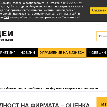
 (Cookies), съгласно разпоредбите на
Регламент (ЕС) 2016/679
та
, за да Ви осигури най-функционалното посещение на нашия
т да подобряваме съдържанието на сайта, като Ви даваме
Съгласен
 онлайн изживяване. Те се използват само от нашия сайт и
ете
ТУК
за подробности относно правилата за "бисквитките".
РКЕТИНГ
НОВИНИ
УПРАВЛЕНИЕ НА БИЗНЕСА
ЧОВЕШКИ
зи
»
Финансовата стабилност на фирмата – оценка и мониторинг
Из
ЛНОСТ НА ФИРМАТА – ОЦЕНКА