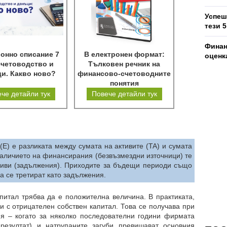
Успеш
тези 
Финан
онно списание 7
В електронен формат:
оценк
счетоводство и
Тълковен речник на
и. Какво ново?
финансово-счетоводните
понятия
че детайли тук
Повече детайли тук
(Е) е разликата между сумата на активите (TA) и сумата
аличието на финансирания (безвъзмездни източници) те
асиви (задължения). Приходите за бъдещи периоди също
да се третират като задължения.
питал трябва да е положителна величина. В практиката,
 с отрицателен собствен капитал. Това се получава при
ия – когато за няколко последователни години фирмата
 резултат) и натрупаните загуби превишават основния