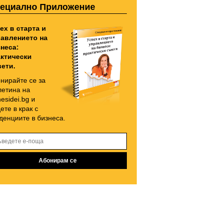
ециално Приложение
ех в старта и
авлението на
неса:
ктически
ети.
нирайте се за
етина на
nesidei.bg и
ете в крак с
денциите в бизнеса.