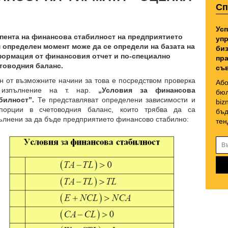
Сп
Усп
пента на финансова стабилност на предприятието
упр
 определен момент може да се определи на базата на
биз
ормация от финансовия отчет и по-специално
пра
товодния баланс.
съв
н от възможните начини за това е посредством проверка
Або
 изпълнение на т. нар.
„Условия за финансова
бюл
билност”.
Те представляват определени зависимости и
biz
порции в счетоводния баланс, които трябва да са
бъд
ълнени за да бъде предприятието финансово стабилно:
тен