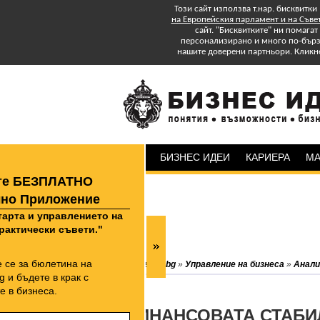
Този сайт използва т.нар. бисквитки
на Европейския парламент и на Съве
сайт. "Бисквитките" ни помага
персонализирано и много по-бързо
нашите доверени партньори. Кликн
БИЗНЕС ИДЕИ
КАРИЕРА
МА
Изтеглете БЕЗПЛАТНО
Специално Приложение
"Успех в старта и управлението на
бизнеса: практически съвети."
Абонирайте се за бюлетина на
biznesidei.bg
»
Управление на бизнеса
»
Анали
biznesidei.bg и бъдете в крак с
тенденциите в бизнеса.
ФИНАНСОВАТА СТАБИ