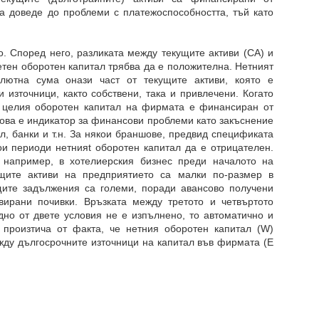
а доведе до проблеми с платежоспособността, тъй като
о. Според него, разликата между текущите активи (CA) и
нетен оборотен капитал трябва да е положителна. Нетният
лютна сума онази част от текущите активи, която е
източници, както собствени, така и привлечени. Когато
о целия оборотен капитал на фирмата е финансиран от
ова е индикатор за финансови проблеми като закъснение
, банки и т.н. За някои браншове, предвид спецификата
ои периоди нетнияt оборотен капитал да е отрицателен.
например, в хотелиерския бизнес преди началото на
кущите активи на предприятието са малки по-размер в
щите задължения са големи, поради авансово получени
вирани почивки. Връзката между третото и четвъртото
едно от двете условия не е изпълнено, то автоматично и
 произтича от факта, че нетния оборотен капитал (W)
ду дългосрочните източници на капитал във фирмата (Е