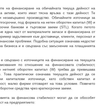
ците на финансиране на обичайната текуща дейност на
а активи, които имат тясна връзка с тази дейност. Те
 и незавършено производство. Обичайните източници за
госрочни, под формата на нетен оборотен капитал (W) и
рочни банкови и търговски заеми (STL). Когато петото
 че една част от материалните запаси е финансирана от
пример задължения към доставчици, клиенти, персонал и
инансови проблеми. Подобна ситуация означава недостиг
на бизнеса и е свързана със закъснение на плащанията
 е свързано с източниците на финансиране на текущата
зисквания по отношение на финансовата стабилност,
го нетнияt оборотен капитал (W) трябва да превишава
). Това практически означава текущата дейност да се
ни капиталови източници, като собствен капитал и
ост, малко фирми отговарят на това условие. Повечето
боротни средства чрез краткосрочни заеми.
овията за финансова стабилност могат да се обособят
ст на предприятието: