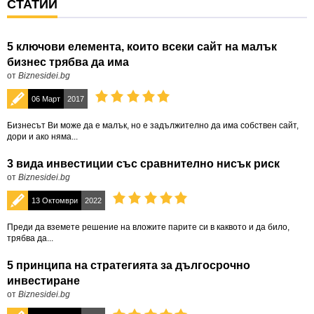
СТАТИИ
5 ключови елемента, които всеки сайт на малък
бизнес трябва да има
от
Biznesidei.bg
06 Март
2017
Бизнесът Ви може да е малък, но е задължително да има собствен сайт,
дори и ако няма...
3 вида инвестиции със сравнително нисък риск
от
Biznesidei.bg
13 Октомври
2022
Преди да вземете решение на вложите парите си в каквото и да било,
трябва да...
5 принципа на стратегията за дългосрочно
инвестиране
от
Biznesidei.bg