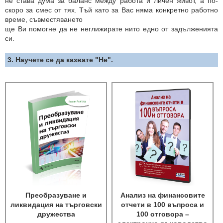
не става дума за баланс между работа и личен живот, а по-
скоро за смес от тях. Тъй като за Вас няма конкретно работно
време, съвместяването
ще Ви помогне да не неглижирате нито едно от задълженията
си.
3. Научете се да казвате "Не".
Преобразуване и
Анализ на финансовите
ликвидация на търговски
отчети в 100 въпроса и
дружества
100 отговора –