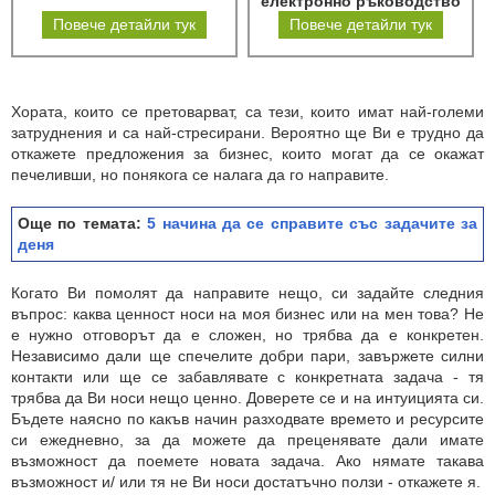
електронно ръководство
Повече детайли тук
Повече детайли тук
Хората, които се претоварват, са тези, които имат най-големи
затруднения и са най-стресирани. Вероятно ще Ви е трудно да
откажете предложения за бизнес, които могат да се окажат
печеливши, но понякога се налага да го направите.
Още по темата:
5 начина да се справите със задачите за
деня
Когато Ви помолят да направите нещо, си задайте следния
въпрос: каква ценност носи на моя бизнес или на мен това? Не
е нужно отговорът да е сложен, но трябва да е конкретен.
Независимо дали ще спечелите добри пари, завържете силни
контакти или ще се забавлявате с конкретната задача - тя
трябва да Ви носи нещо ценно. Доверете се и на интуицията си.
Бъдете наясно по какъв начин разходвате времето и ресурсите
си ежедневно, за да можете да преценявате дали имате
възможност да поемете новата задача. Ако нямате такава
възможност и/ или тя не Ви носи достатъчно ползи - откажете я.