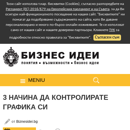
Този сайт използва т.нар. бисквитки (Cookies), съгласно разпоредбите на
Регламент (ЕС) 2016/679 на Европейския парламент и на Съвета
, за да Ви
осигури най-функционалното посещение на нашия сайт. "Бисквитките" ни
помагат да подобряваме съдържанието на сайта, като Ви даваме
персонализирано и много по-бързо онлайн изживяване. Те се използват
само от нашия сайт и нашите доверени партньори. Кликнете
ТУК
за
Съгласен съм
подробности относно правилата за "бисквитките".
MENIU
3 НАЧИНА ДА КОНТРОЛИРАТЕ
ГРАФИКА СИ
от
Biznesidei.bg