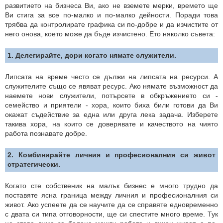
развитието на бизнеса Ви, ако не вземете мерки, времето ще
Ви стига за все по-малко и по-малко дейности. Поради това
трябва да контролирате графика си по-добре и да изчистите от
него онова, което може да бъде изчистено. Ето няколко съвета:
1. Делегирайте, дори когато нямате служители.
Липсата на време често се дължи на липсата на ресурси. А
служителите също се явяват ресурс. Ако нямате възможност да
наемете нови служители, потърсете в обкръжението си -
семейство и приятели - хора, които биха били готови да Ви
окажат съдействие за една или друга лека задача. Изберете
такива хора, на които се доверявате и качеството на чиято
работа познавате добре.
2. Комбинирайте личния и професионалния си живот
стратегически.
Когато сте собственик на малък бизнес е много трудно да
поставяте ясна граница между личния и професионалния си
живот. Ако успеете да се научите да се справяте едновременно
с двата си типа отговорности, ще си спестите много време. Тук