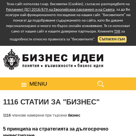
Този сайт използва т.нар. бисквитки (Cookies), съгласно разпоредбите на
Регламент (ЕС) 2016/679 на Европейския парламент и на Съвета
, за да Ви
осигури най-функционалното посещение на нашия сайт. "Бисквитките" ни
помагат да подобряваме съдържанието на сайта, като Ви даваме
персонализирано и много по-бързо онлайн изживяване. Те се използват
само от нашия сайт и нашите доверени партньори. Кликнете
ТУК
за
Съгласен съм
подробности относно правилата за "бисквитките".
MENIU
1116 СТАТИИ ЗА "БИЗНЕС"
1116
членове намерени при търсене
бизнес
5 принципа на стратегията за дългосрочно
инвестиране