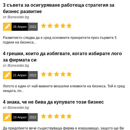
3 съвета за осигуряване работеща стратегия за
бизнес развитие
от
Biznesidei.bg
26 Април
2022
Развитието следва да е сред основните приоритети през първите 5
години на бизнеса...
4 грешки, които да избягвате, когато избирате лого
за фирмата си
от
Biznesidei.bg
21 Април
2022
Логото е един от най-важните визуални елементи на бизнеса. Той е сред
нещата, по...
4 знака, че не бива да купувате този бизнес
от
Biznesidei.bg
19 Април
2022
Да придобиете вече съществуваща фирма е изкушаващо, защото ще Ви