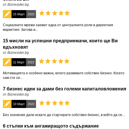
от
Biznesidei.bg
15 Март
2022
Социалните мрежи заемат една от централните роли в директния
маркетинг. Затова и...
15 мисли на успешни предприемачи, които ще Ви
вдъхновят
от
Biznesidei.bg
11 Март
2022
Мотивацията е особено важна, когато развивате собствен бизнез. Когато
сам сте си...
7 бизнес идеи за дами без големи капиталовложения
от
Biznesidei.bg
10 Март
2022
Без значение дали искате да стартирате собствен бизнес, в който да се...
6 стъпки към ангажиращото съдържание