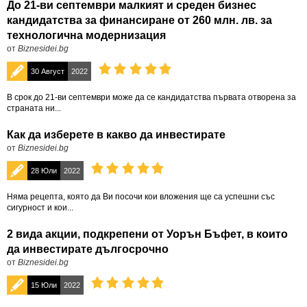
До 21-ви септември малкият и среден бизнес
кандидатства за финансиране от 260 млн. лв. за
технологична модернизация
от
Biznesidei.bg
30 Август
2022
В срок до 21-ви септември може да се кандидатства първата отворена за
страната ни...
Как да изберете в какво да инвестирате
от
Biznesidei.bg
28 Юли
2022
Няма рецепта, която да Ви посочи кои вложения ще са успешни със
сигурност и кои...
2 вида акции, подкрепени от Уорън Бъфет, в които
да инвестирате дългосрочно
от
Biznesidei.bg
15 Юли
2022