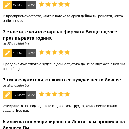
22 Март
2022
В предприемачеството, както в повечето други дейности, рецепти, които
работят със...
7 съвета, с които стартъп фирмата Ви ще оцелее
през първата година
от
Biznesidei.bg
18 Март
2022
Предприемачеството е чудесна дейност, стига да не се впускате в нея "на
сляпо". Що...
3 типа служители, от които се нуждае всеки бизнес
от
Biznesidei.bg
17 Март
2022
Избирането на подходящите кадри е хем трудна, хем особено важна
задача. Все пак...
5 идеи за популяризиране на Инстаграм профила на
бизнеса Ви