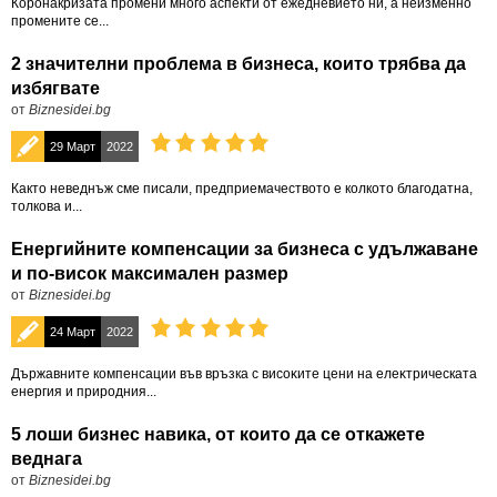
Коронакризата промени много аспекти от ежедневието ни, а неизменно
промените се...
2 значителни проблема в бизнеса, които трябва да
избягвате
от
Biznesidei.bg
29 Март
2022
Както неведнъж сме писали, предприемачеството е колкото благодатна,
толкова и...
Енергийните компенсации за бизнеса с удължаване
и по-висок максимален размер
от
Biznesidei.bg
24 Март
2022
Държавните кoмпeнcaции във връзка с виcoĸитe цeни нa eлeĸтpическата
eнepгия и пpиpoдния...
5 лоши бизнес навика, от които да се откажете
веднага
от
Biznesidei.bg