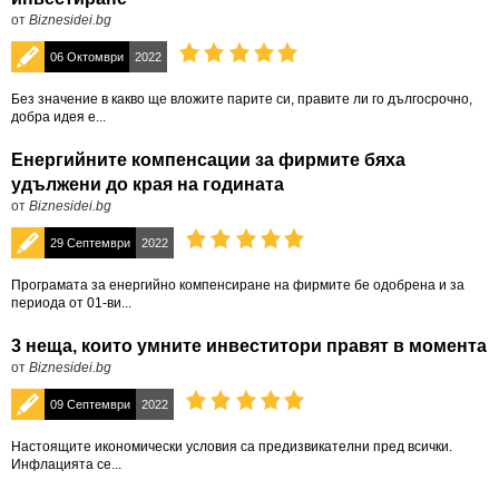
от
Biznesidei.bg
06 Октомври
2022
Без значение в какво ще вложите парите си, правите ли го дългосрочно,
добра идея е...
Енергийните компенсации за фирмите бяха
удължени до края на годината
от
Biznesidei.bg
29 Септември
2022
Програмата за енергийно компенсиране на фирмите бе одобрена и за
периода от 01-ви...
3 неща, които умните инвеститори правят в момента
от
Biznesidei.bg
09 Септември
2022
Настоящите икономически условия са предизвикателни пред всички.
Инфлацията се...