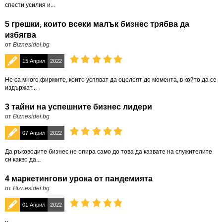
спести усилия и...
5 грешки, които всеки малък бизнес трябва да
избягва
от
Biznesidei.bg
15 Април
2022
Не са много фирмите, които успяват да оцелеят до момента, в който да се
издържат...
3 тайни на успешните бизнес лидери
от
Biznesidei.bg
07 Април
2022
Да ръководите бизнес не опира само до това да казвате на служителите
си какво да...
4 маркетингови урока от пандемията
от
Biznesidei.bg
01 Април
2022