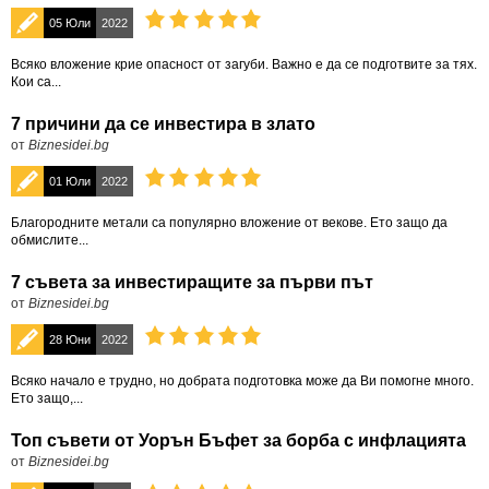
05 Юли
2022
Всяко вложение крие опасност от загуби. Важно е да се подготвите за тях.
Кои са...
7 причини да се инвестира в злато
от
Biznesidei.bg
01 Юли
2022
Благородните метали са популярно вложение от векове. Ето защо да
обмислите...
7 съвета за инвестиращите за първи път
от
Biznesidei.bg
28 Юни
2022
Всяко начало е трудно, но добрата подготовка може да Ви помогне много.
Ето защо,...
Топ съвети от Уорън Бъфет за борба с инфлацията
от
Biznesidei.bg