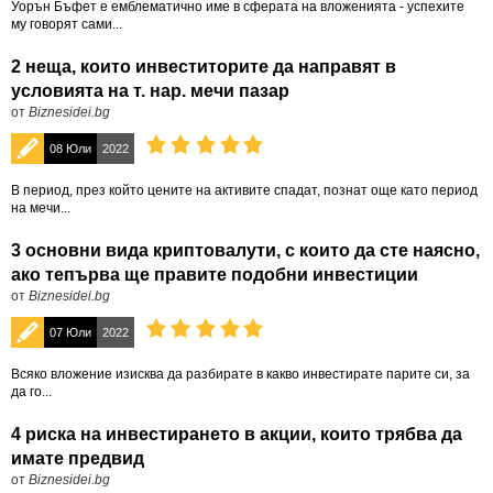
Уорън Бъфет е емблематично име в сферата на вложенията - успехите
му говорят сами...
2 неща, които инвеститорите да направят в
условията на т. нар. мечи пазар
от
Biznesidei.bg
08 Юли
2022
В период, през който цените на активите спадат, познат още като период
на мечи...
3 основни вида криптовалути, с които да сте наясно,
ако тепърва ще правите подобни инвестиции
от
Biznesidei.bg
07 Юли
2022
Всяко вложение изисква да разбирате в какво инвестирате парите си, за
да го...
4 риска на инвестирането в акции, които трябва да
имате предвид
от
Biznesidei.bg