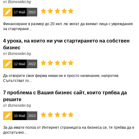
от
Biznesidei.bg
17 Май
2022
Финансиране в размер до 20 хил. лв. могат да вземат лица с увреждания
за стартиране...
4 урока, на които ни учи стартирането на собствен
бизнес
от
Biznesidei.bg
12 Май
2022
Да отворите своя фирма никак не е просто начинание, напротив.
Съпътстват го...
7 проблема с Вашия бизнес сайт, които трябва да
решите
от
Biznesidei.bg
10 Май
2022
За да имате полза от Интернет страницата на бизнеса си, тя трябва да е
достатъчно...