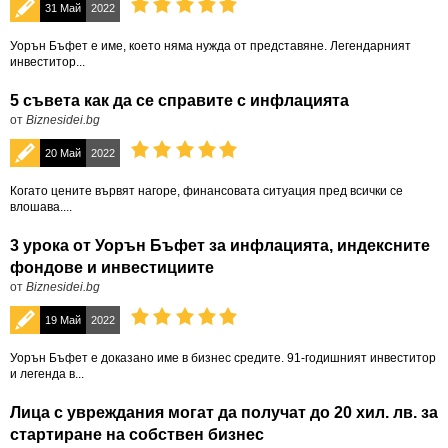
31 Май
2022
Уорън Бъфет е име, което няма нужда от представяне. Легендарният
инвеститор...
5 съвета как да се справите с инфлацията
от
Biznesidei.bg
20 Май
2022
Когато цените вървят нагоре, финансовата ситуация пред всички се
влошава....
3 урока от Уорън Бъфет за инфлацията, индексните
фондове и инвестициите
от
Biznesidei.bg
19 Май
2022
Уорън Бъфет е доказано име в бизнес средите. 91-годишният инвеститор
и легенда в...
Лица с увреждания могат да получат до 20 хил. лв. за
стартиране на собствен бизнес