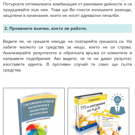
Потърсете оптималната комбинация от рекламни дейности и се
придържайте към нея. Това ще Ви спести излишните разходи,
хвърлени в начинания, които не носят адекватни печалби.
2. Променете всичко, което не работи.
Видите ли, че грешите някъде, не повтаряйте грешката си. На
хабете малкото си средства за нещо, което не си струва.
Анализирайте резултатите и обратната връзка от клиентите и
направете подобрения. Ако видите, че те не дават резултат,
изоставете идеята. В противен случай тя само ще гълта
средства.