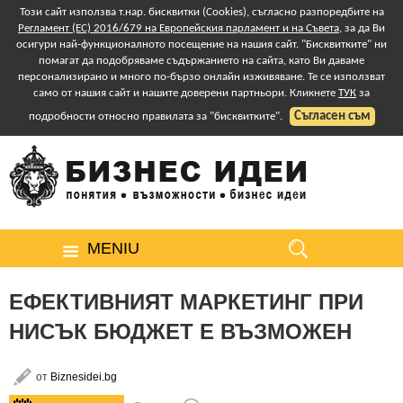
Този сайт използва т.нар. бисквитки (Cookies), съгласно разпоредбите на
Регламент (ЕС) 2016/679 на Европейския парламент и на Съвета
, за да Ви
осигури най-функционалното посещение на нашия сайт. "Бисквитките" ни
помагат да подобряваме съдържанието на сайта, като Ви даваме
персонализирано и много по-бързо онлайн изживяване. Те се използват
само от нашия сайт и нашите доверени партньори. Кликнете
ТУК
за
Съгласен съм
подробности относно правилата за "бисквитките".
MENIU
ЕФЕКТИВНИЯТ МАРКЕТИНГ ПРИ
НИСЪК БЮДЖЕТ Е ВЪЗМОЖЕН
от
Biznesidei.bg