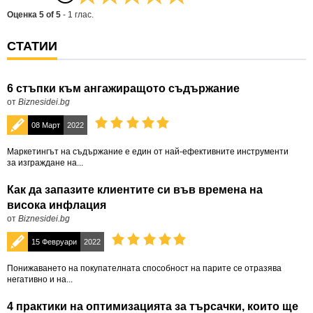
Оценка
5
of
5
-
1
глас.
СТАТИИ
6 стъпки към ангажиращото съдържание
от
Biznesidei.bg
08 Март
2022
Маркетингът на съдържание е един от най-ефективните инструменти
за изграждане на...
Как да запазите клиентите си във времена на
висока инфлация
от
Biznesidei.bg
15 Февруари
2022
Понижаването на покупателната способност на парите се отразява
негативно и на...
4 практики на оптимизацията за търсачки, които ще