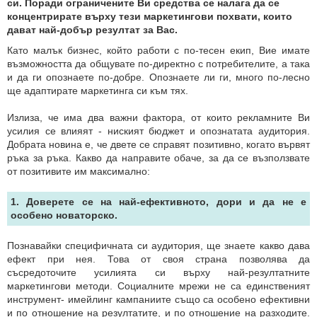
си. Поради ограничените Ви средства се налага да се
концентрирате върху тези маркетингови похвати, които
дават най-добър резултат за Вас.
Като малък бизнес, който работи с по-тесен екип, Вие имате
възможността да общувате по-директно с потребителите, а така
и да ги опознаете по-добре. Опознаете ли ги, много по-лесно
ще адаптирате маркетинга си към тях.
Излиза, че има два важни фактора, от които рекламните Ви
усилия се влияят - ниският бюджет и опознатата аудитория.
Добрата новина е, че двете се справят позитивно, когато вървят
ръка за ръка. Какво да направите обаче, за да се възползвате
от позитивите им максимално:
1. Доверете се на най-ефективното, дори и да не е
особено новаторско.
Познавайки специфичната си аудитория, ще знаете какво дава
ефект при нея. Това от своя страна позволява да
съсредоточите усилията си върху най-резултатните
маркетингови методи. Социалните мрежи не са единственият
инструмент- имейлинг кампаниите също са особено ефективни
и по отношение на резултатите, и по отношение на разходите.