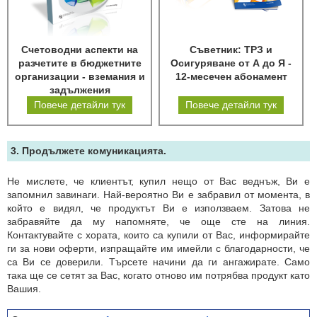
Счетоводни аспекти на
Съветник: ТРЗ и
разчетите в бюджетните
Осигуряване от А до Я -
организации - вземания и
12-месечен абонамент
задължения
Повече детайли тук
Повече детайли тук
3. Продължете комуникацията.
Не мислете, че клиентът, купил нещо от Вас веднъж, Ви е
запомнил завинаги. Най-вероятно Ви е забравил от момента, в
който е видял, че продуктът Ви е използваем. Затова не
забравяйте да му напомняте, че още сте на линия.
Контактувайте с хората, които са купили от Вас, информирайте
ги за нови оферти, изпращайте им имейли с благодарности, че
са Ви се доверили. Търсете начини да ги ангажирате. Само
така ще се сетят за Вас, когато отново им потрябва продукт като
Вашия.