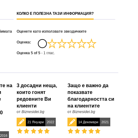
КОЛКО Е ПОЛЕЗНА ТАЗИ ИНФОРМАЦИЯ?
бимата
Оценете като използвате звездичките
Oценка:
Оценка
5
of
5
-
1
глас.
те на
3 досадни неща,
Защо е важно да
и
които гонят
показвате
е
редовните Ви
благодарността си
клиенти
на клиентите
от
Biznesidei.bg
от
Biznesidei.bg
0
21 Януари
2022
14 Декември
2021
2016