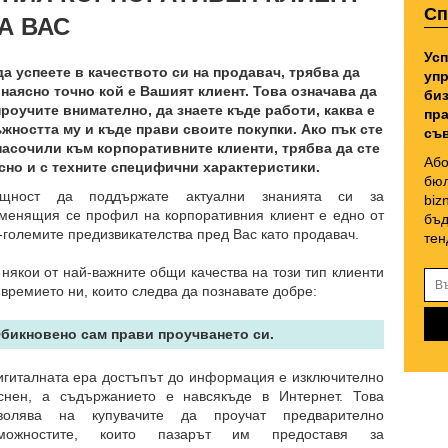
Сп
А ВАС
Усп
да успеете в качеството си на продавач, трябва да
упр
 наясно точно кой е Вашият клиент. Това означава да
биз
проучите внимателно, да знаете къде работи, каква е
пра
жността му и къде прави своите покупки. Ако пък сте
съв
насочили към корпоративните клиенти, трябва да сте
Або
сно и с техните специфични характеристики.
бюл
ъщност да поддържате актуални знанията си за
biz
менящия се профил на корпоративния клиент е едно от
бъд
-големите предизвикателства пред Вас като продавач.
тен
 някои от най-важните общи качества на този тип клиенти
ъвремието ни, които следва да познавате добре:
Обикновено сам прави проучването си.
игиталната ера достъпът до информация е изключително
снен, а съдържанието е навсякъде в Интернет. Това
волява на купувачите да проучат предварително
зможностите, които пазарът им предоставя за