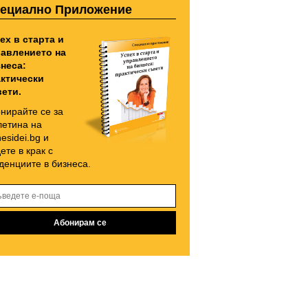
ециално Приложение
ех в старта и
авлението на
неса:
ктически
ети.
нирайте се за
етина на
nesidei.bg и
ете в крак с
денциите в бизнеса.