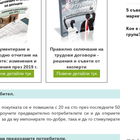
5 съв
марке
Кое е
група
ументиране и
Правилно сключване на
одно отчитане на
трудови договори -
те: изменения и
решения и съвети от
ения през 2019 г.
експерти
че детайли тук
Повече детайли тук
бител.
покупката се е повишила с 20 на сто през последните 50
проучите предварително потребителите си и да откриете
 за да му импонирате по-добре, така и да го стимулирате
 на предходните потребители.