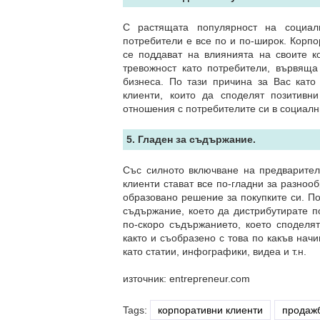
С растящата популярност на социал
потребители е все по и по-широк. Корпо
се поддават на влиянията на своите к
тревожност като потребители, вървяща
бизнеса. По тази причина за Вас кат
клиенти, които да споделят позитивн
отношения с потребителите си в социалн
5. Гладен за съдържание.
Със силното включване на предварител
клиенти стават все по-гладни за разноо
образовано решение за покупките си. По
съдържание, което да дистрибутирате п
по-скоро съдържанието, което споделят
както и съобразено с това по какъв нач
като статии, инфографики, видеа и т.н.
източник: entrepreneur.com
Tags:
корпоративни клиенти
продаж