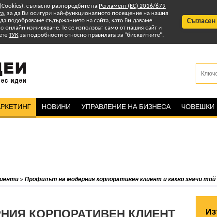
 (Cookies), съгласно разпоредбите на
Регламент (ЕС) 2016/679
та
, за да Ви осигури най-функционалното посещение на нашия
т да подобряваме съдържанието на сайта, като Ви даваме
Съгласен
 онлайн изживяване. Те се използват само от нашия сайт и
ете
ТУК
за подробности относно правилата за "бисквитките".
РКЕТИНГ
НОВИНИ
УПРАВЛЕНИЕ НА БИЗНЕСА
ЧОВЕШКИ
лиенти
»
Профилът на модерния корпоративен клиент и какво значи той 
Из
НИЯ КОРПОРАТИВЕН КЛИЕНТ