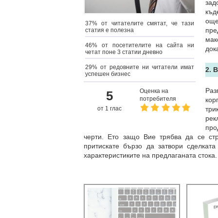
зад
къд
още
37% от читателите смятат, че тази
пре
статия е полезна
мак
46% от посетителите на сайта ни
док
четат поне 3 статии дневно
29% от редовните ни читатели имат
2. 
успешен бизнес
Раз
Оценка на
5
потребителя
кор
от 1 глас
три
рек
про
черти. Ето защо Вие трябва да се ст
притискате бързо да затвори сделката
характеристиките на предлаганата стока.