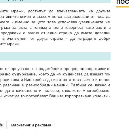
ПОС
ните мрежи, достъпът до впечатленията на другите
ративните клиенти съвсем не са застраховани от това да
олеги - именно защото това успокоява увеличената им
 ръка за ръка с голямата им отговорност като заети в
о продавачи е важно от една страна да имате доволни
и впечатления, от друга страна - да изградите добри
ите мрежи.
ното проучване в продажбения процес, корпоративните
бразно съдържание, което да им съдейства да вземат по-
ради това и Вие трябва да изготвяте това важно и ценно
о различни и разнообразни начини. Разбира се, важно е
е, да е качествено и полезно, отколкото многообразно,
ин искат да го потребяват Вашите корпоративни клиенти -
би
маркетинг и реклама