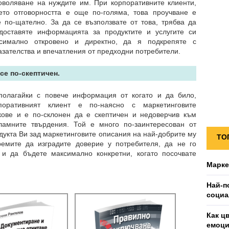
оволяване на нуждите им. При корпоративните клиенти,
ето отговорността е още по-голяма, това проучване е
 по-щателно. За да се възползвате от това, трябва да
доставяте информацията за продуктите и услугите си
симално откровено и директно, да я подкрепяте с
азателства и впечатления от предходни потребители.
Все по-скептичен.
полагайки с повече информация от когато и да било,
поративният клиент е по-наясно с маркетинговите
кове и е по-склонен да е скептичен и недоверчив към
ламните твърдения. Той е много по-заинтересован от
дукта Ви зад маркетинговите описания на най-добрите му
ТО
ремите да изградите доверие у потребителя, да не го
 и да бъдете максимално конкретни, когато посочвате
Марке
Най-п
социа
Как ц
емоц