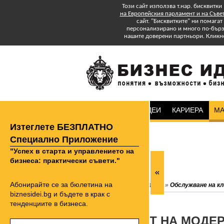
Този сайт използва т.нар. бисквитки
на Европейския парламент и на Съве
сайт. "Бисквитките" ни помага
персонализирано и много по-бързо
нашите доверени партньори. Кликн
БИЗНЕС ИДЕИ
КАРИЕРА
МА
Изтеглете БЕЗПЛАТНО
Специално Приложение
"Успех в старта и управлението на
бизнеса: практически съвети."
Абонирайте се за бюлетина на
biznesidei.bg
»
Маркетинг
»
Обслужване на к
biznesidei.bg и бъдете в крак с
тенденциите в бизнеса.
ПРОФИЛЪТ НА МОДЕР