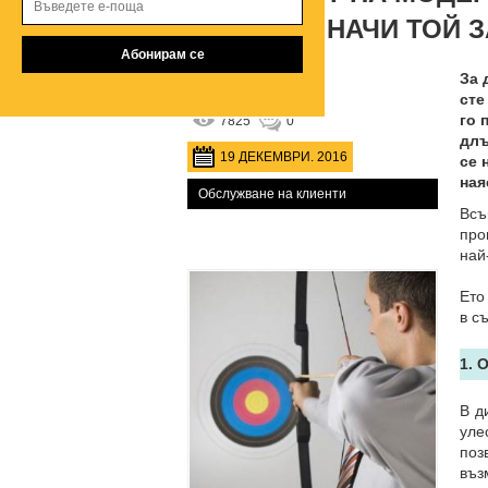
И КАКВО ЗНАЧИ ТОЙ З
За 
от
Biznesidei.bg
сте
го 
7825
0
длъ
19 ДЕКЕМВРИ. 2016
се 
ная
Обслужване на клиенти
Вс
про
най
Ето
в с
1. 
В д
уле
поз
въ