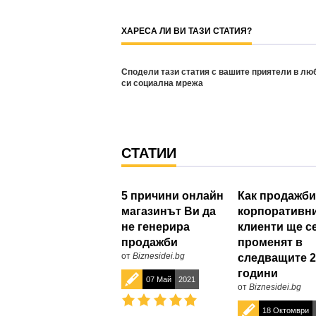
ХАРЕСА ЛИ ВИ ТАЗИ СТАТИЯ?
Сподели тази статия с вашите приятели в лю
си социална мрежа
СТАТИИ
5 причини онлайн
Как продажби
магазинът Ви да
корпоративн
не генерира
клиенти ще с
продажби
променят в
от
Biznesidei.bg
следващите 2
години
07 Май
2021
от
Biznesidei.bg
18 Октомври