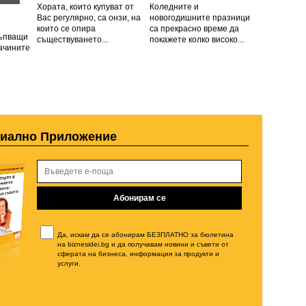
Хората, които купуват от
Коледните и
Вас регулярно, са онзи, на
новогодишните празници
които се опира
са прекрасно време да
тъпващи
съществуването...
покажете колко високо...
начините
циално Приложение
Да, искам да се абонирам БЕЗПЛАТНО за бюлетина
на biznesidei.bg и да получавам новини и съвети от
сферата на бизнеса, информация за продукти и
услуги.