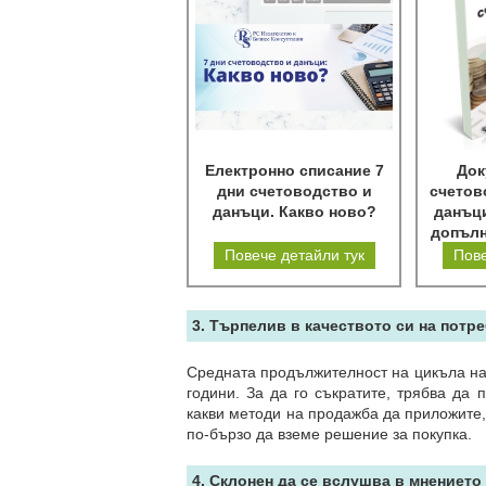
Електронно списание 7
Док
дни счетоводство и
счетов
данъци. Какво ново?
данъци
допълн
Повече детайли тук
Пове
3. Търпелив в качеството си на потре
Средната продължителност на цикъла на 
години. За да го съкратите, трябва да 
какви методи на продажба да приложите,
по-бързо да вземе решение за покупка.
4. Склонен да се вслушва в мнението