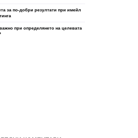
ета за по-добри резултати при имейл
тинга
 важно при определянето на целевата
?