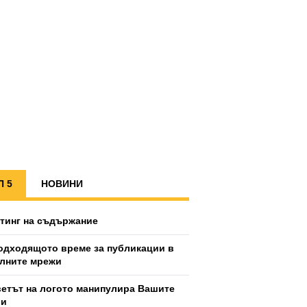
П 5
НОВИНИ
тинг на съдържание
одходящото време за публикации в
лните мрежи
ветът на логото манипулира Вашите
ии