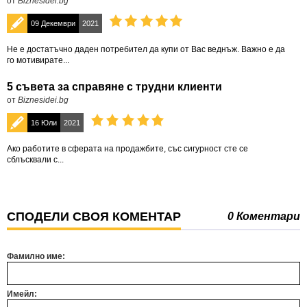
от
Biznesidei.bg
09 Декември
2021
Не е достатъчно даден потребител да купи от Вас веднъж. Важно е да
го мотивирате...
5 съвета за справяне с трудни клиенти
от
Biznesidei.bg
16 Юли
2021
Ако работите в сферата на продажбите, със сигурност сте се
сблъсквали с...
СПОДЕЛИ СВОЯ КОМЕНТАР
0 Коментари
Фамилно име:
Имейл: