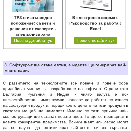
ТРЗ в извънредно
В електронен формат:
положение: съвети и
Ръководство за работа с
решения от експерти -
Excel
специализирано
електронно издание
Повече детайли тук
Повече детайли тук
3. Софтуерът ще стане евтин, а идеите ще генерират най-
много пари.
С развитието на технологиите все повече и повече хора
придобиват умения за разработване на софтуер. Страни като
България, Румъния и Индия - чиято валута е по-
нискостойностна - имат всички шансове да работят по износа
на софтуерни продукти, поради което цените на тези продукти в
световен мащаб ще намалеят. Именно по тази причина най-
скъпоструващи ще останат новите идеи. Те ще се превърнат в
новите конкурентни предимства. Всички знаят или лесно могат
да се научат да оптимизират сайтовете си за търсачки.