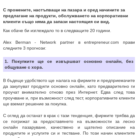
С промените, настъпващи на пазара и сред начините за
предлагане на продукти, обслужването на корпоративни
клиенти също няма да запази настоящия си вид.
Как обаче би изглеждало то в следващите 20 години.
Alex Berman - Network partner в entrepreneur.com прави
следните 3 прогнози:
1. Покупките ще се извършват основно онлайн, без
общуване с хора.
В бъдеще удобството ще налага на фирмите и предприемачите
да закупуват продукти основно онлайн, като предварително ги
проучат внимателно отново през Интернет. Едва след това
проучване и, при възможност след тест, корпоративните клиенти
ще вземат решение за покупка.
С оглед да останат в крак с тази тенденция, фирмите трябва да
се погрижат за предоставянето на възможности за лесно
онлайн пазаруване, качествено и щателно описание на
продуктите и услугите си и тестване. По този начин клиентите