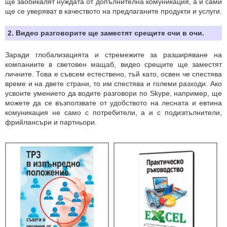
ще заобикалят нуждата от допълнителна комуникация, а и сами
ще се уверяват в качеството на предлаганите продукти и услуги.
2. Видео разговорите ще заместят срещите очи в очи.
Заради глобализацията и стремежите за разширяване на
компаниите в световен мащаб, видео срещите ще заместят
личните. Това е съвсем естествено, тъй като, освен че спестява
време и на двете страни, то им спестява и големи разходи. Ако
усвоите умението да водите разговори по Skype, например, ще
можете да се възползвате от удобството на лесната и евтина
комуникация не само с потребители, а и с подизпълнители,
фрийлансъри и партньори.