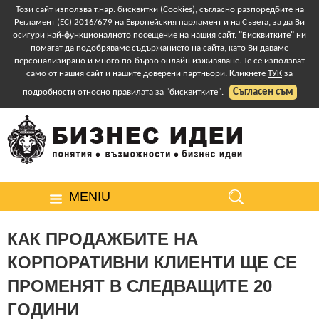
Този сайт използва т.нар. бисквитки (Cookies), съгласно разпоредбите на
Регламент (ЕС) 2016/679 на Европейския парламент и на Съвета
, за да Ви
осигури най-функционалното посещение на нашия сайт. "Бисквитките" ни
помагат да подобряваме съдържанието на сайта, като Ви даваме
персонализирано и много по-бързо онлайн изживяване. Те се използват
само от нашия сайт и нашите доверени партньори. Кликнете
ТУК
за
Съгласен съм
подробности относно правилата за "бисквитките".
MENIU
КАК ПРОДАЖБИТЕ НА
КОРПОРАТИВНИ КЛИЕНТИ ЩЕ СЕ
ПРОМЕНЯТ В СЛЕДВАЩИТЕ 20
ГОДИНИ