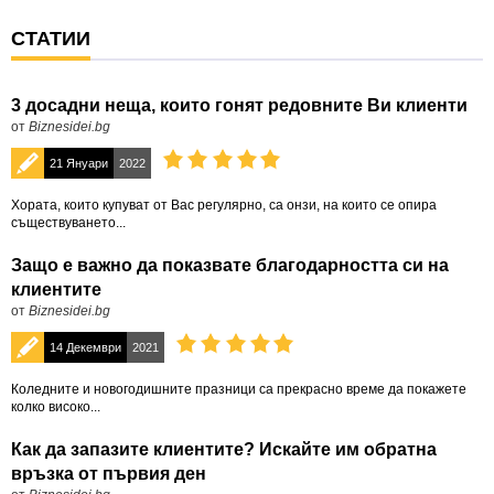
СТАТИИ
3 досадни неща, които гонят редовните Ви клиенти
от
Biznesidei.bg
21 Януари
2022
Хората, които купуват от Вас регулярно, са онзи, на които се опира
съществуването...
Защо е важно да показвате благодарността си на
клиентите
от
Biznesidei.bg
14 Декември
2021
Коледните и новогодишните празници са прекрасно време да покажете
колко високо...
Как да запазите клиентите? Искайте им обратна
връзка от първия ден