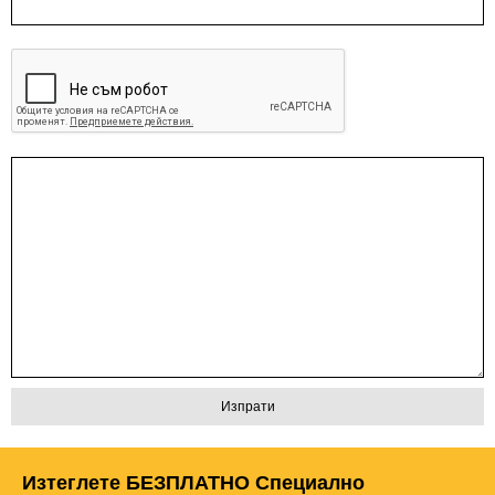
Изтеглете БЕЗПЛАТНО Специално