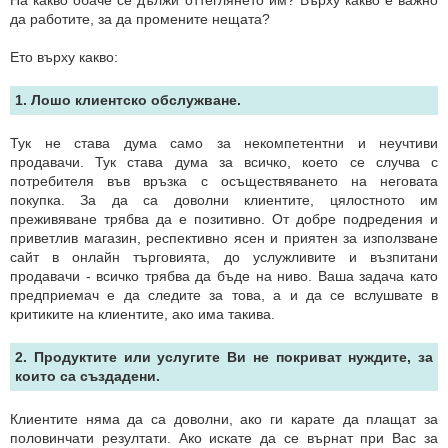
На какво обаче се дължи оттеглянето им? Върху какво е важно
да работите, за да промените нещата?
Ето върху какво:
1. Лошо клиентско обслужване.
Тук не става дума само за некомпетентни и неучтиви
продавачи. Тук става дума за всичко, което се случва с
потребителя във връзка с осъществяването на неговата
покупка. За да са доволни клиентите, цялостното им
преживяване трябва да е позитивно. От добре подредения и
приветлив магазин, респективно ясен и приятен за използване
сайт в онлайн търговията, до услужливите и възпитани
продавачи - всичко трябва да бъде на ниво. Ваша задача като
предприемач е да следите за това, а и да се вслушвате в
критиките на клиентите, ако има такива.
2. Продуктите или услугите Ви не покриват нуждите, за
които са създадени.
Клиентите няма да са доволни, ако ги карате да плащат за
половинчати резултати. Ако искате да се върнат при Вас за