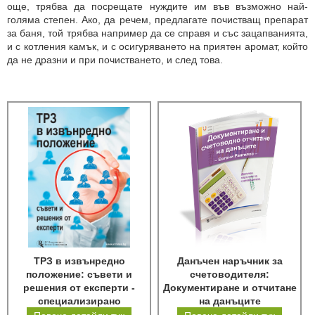
още, трябва да посрещате нуждите им във възможно най-
голяма степен. Ако, да речем, предлагате почистващ препарат
за баня, той трябва например да се справя и със зацапванията,
и с котления камък, и с осигуряването на приятен аромат, който
да не дразни и при почистването, и след това.
ТРЗ в извънредно
Данъчен наръчник за
положение: съвети и
счетоводителя:
решения от експерти -
Документиране и отчитане
специализирано
на данъците
електронно издание