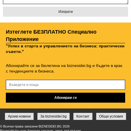
Изтеглете БЕЗПЛАТНО Специално
Приложение
"Успех в старта и управлението на бизнеса: практически
съвети."
Абонирайте се за бюлетина на biznesidei.bg и бъдете в крак
с тенденциите в бизнеса.
Архив новини
За biznesidei.bg
Контакт
Общи условия
© Всички права запазени BIZNESIDEI.BG 2026
Biznesidei.bg uses Agerpres services, news and pictures.