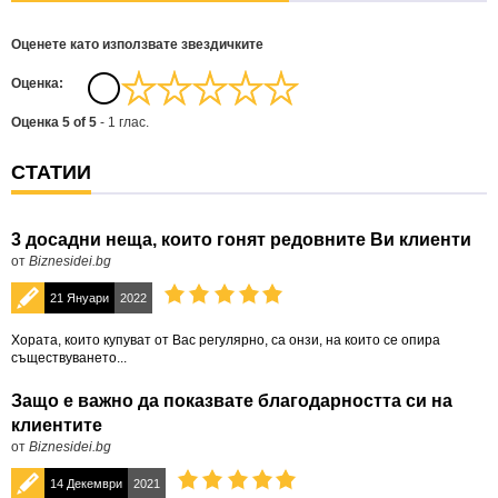
Оценете като използвате звездичките
Oценка:
Оценка
5
of
5
-
1
глас.
СТАТИИ
3 досадни неща, които гонят редовните Ви клиенти
от
Biznesidei.bg
21 Януари
2022
Хората, които купуват от Вас регулярно, са онзи, на които се опира
съществуването...
Защо е важно да показвате благодарността си на
клиентите
от
Biznesidei.bg
14 Декември
2021