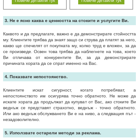
Повече детайли тук
Повече детайли тук
3. Не е ясно каква е ценността на стоките и услугите Ви.
Каквото и да предлагате, важно е да демонстрирате стойността
му. Клиентите трябва да знаят защо си струва да платят за него,
какво ще спечелят от покупката му, колко труд е вложен, за да
се произведе. Освен това трябва да наблегнете на това, което
Ви отличава от конкурентите Ви, за да демонстрирате
причината хората да се спрат именно на Вас.
4. Показвате непостоянство.
Клиентите искат сигурност, когато потребяват, а
непостоянството им осигурява точно обратното. Не може да
искате хората да продължат да купуват от Вас, ако стоките Ви
веднъж се представят страхотно, веднъж - точно обратното.
Или ако веднъж обслужването Ви е на ниво, а следващия път -
незадоволително.
5. Използвате остарели методи за реклама.