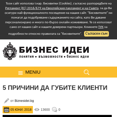
Този сайт използва т.нар. бисквитки (Cookies), съгласно разпоредбите на
Регламент (ЕС) 2016/679 на Европейския парламент и на Съвета
, за да Ви
осигури най-функционалното посещение на нашия сайт. "Бисквитките" ни
помагат да подобряваме съдържанието на сайта, като Ви даваме
персонализирано и много по-бързо онлайн изживяване. Те се използват
само от нашия сайт и нашите доверени партньори. Кликнете
ТУК
за
Съгласен съм
подробности относно правилата за "бисквитките".
MENIU
5 ПРИЧИНИ ДА ГУБИТЕ КЛИЕНТИ
от
Biznesidei.bg
05 ЮНИ. 2018
13600
0