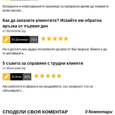
Коледните и новогодишните празници са прекрасно време да покажете
колко високо...
Как да запазите клиентите? Искайте им обратна
връзка от първия ден
от
Biznesidei.bg
09 Декември
2021
Не е достатъчно даден потребител да купи от Вас веднъж. Важно е да
го мотивирате...
5 съвета за справяне с трудни клиенти
от
Biznesidei.bg
16 Юли
2021
Ако работите в сферата на продажбите, със сигурност сте се
сблъсквали с...
СПОДЕЛИ СВОЯ КОМЕНТАР
0 Коментари