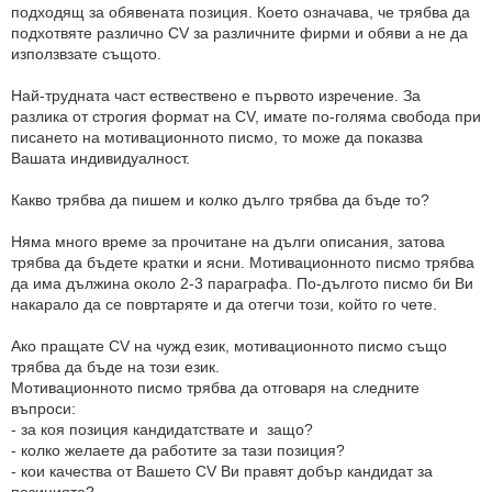
подходящ за обявената позиция. Което означава, че трябва да
подхотвяте различно CV за различните фирми и обяви а не да
използвзате същото.
Най-трудната част ествествено е първото изречение. За
разлика от строгия формат на CV, имате по-голяма свобода при
писането на мотивационното писмо, то може да показва
Вашата индивидуалност.
Какво трябва да пишем и колко дълго трябва да бъде то?
Няма много време за прочитане на дълги описания, затова
трябва да бъдете кратки и ясни. Мотивационното писмо трябва
да има дължина около 2-3 параграфа. По-дългото писмо би Ви
накарало да се повртаряте и да отегчи този, който го чете.
Ако пращате CV на чужд език, мотивационното писмо също
трябва да бъде на този език.
Мотивационното писмо трябва да отговаря на следните
въпроси:
- за коя позиция кандидатствате и защо?
- колко желаете да работите за тази позиция?
- кои качества от Вашето CV Ви правят добър кандидат за