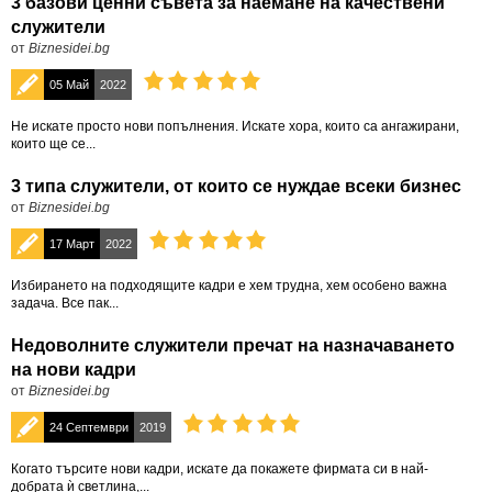
3 базови ценни съвета за наемане на качествени
служители
от
Biznesidei.bg
05 Май
2022
Не искате просто нови попълнения. Искате хора, които са ангажирани,
които ще се...
3 типа служители, от които се нуждае всеки бизнес
от
Biznesidei.bg
17 Март
2022
Избирането на подходящите кадри е хем трудна, хем особено важна
задача. Все пак...
Недоволните служители пречат на назначаването
на нови кадри
от
Biznesidei.bg
24 Септември
2019
Когато търсите нови кадри, искате да покажете фирмата си в най-
добрата ѝ светлина,...