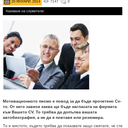
20 ЯНУАРИ. 2014
7147
0
Наемане на служители
Мотивационното писмо е повод за да бъде прочетено Cv-
то. От него зависи каква ще бъде нагласата на фирмата
към Вашето CV. To трябва да допълва вашата
автобиография, а не да я повтавя или резюмира.
То е мястото, където трябва да показвате защо смятате, че сте