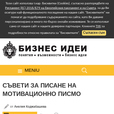
Този сайт използва т.нар. бисквитки (Cookies), съгласно разпоредбите на
Регламент (ЕС) 2016/679 на Европейския парламент и на Съвета
, за да Ви
осигури най-функционалното посещение на нашия сайт. "Бисквитките" ни
помагат да подобряваме съдържанието на сайта, като Ви даваме
персонализирано и много по-бързо онлайн изживяване. Те се използват
само от нашия сайт и нашите доверени партньори. Кликнете
ТУК
за
Съгласен съм
подробности относно правилата за "бисквитките".
MENIU
СЪВЕТИ ЗА ПИСАНЕ НА
МОТИВАЦИОННО ПИСМО
от
Анелия Коджабашева