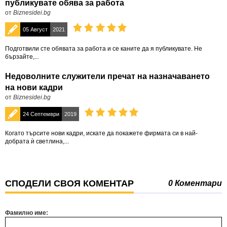
публикувате обява за работа
от
Biznesidei.bg
05 Август
2021
Подготвили сте обявата за работа и се каните да я публикувате. Не
бързайте,...
Недоволните служители пречат на назначаването
на нови кадри
от
Biznesidei.bg
24 Септември
2019
Когато търсите нови кадри, искате да покажете фирмата си в най-
добрата ѝ светлина,...
СПОДЕЛИ СВОЯ КОМЕНТАР
0 Коментари
Фамилно име: