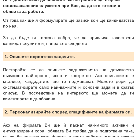
новоназначения служител при Вас, за да сте готови с
обявата за работа.
От това как ще я формулирате ще зависи кой ще кандидатства
по нея.
За да бъде тя толкова добра, че да привлича качествени
кандидат служители, направете следното:
1. Опишете опростено задачите.
Постарайте се да опишете задълженията на длъжността
възможно най-просто, ясно и конкретно. Ако описанието е
мъгливо, кандидатите ще го подминават. Можете дори да
систематизирате само най-важните и основни задачи в кратък
списък. В последствие на интервюто ще можете да ги
коментирате в дълбочина.
2. Персонализирайте според спецификите на фирмата си.
Ако на фирмата Ви ще ѝ паснат най-много активни и
ентусиазирани хора, обявата Ви трябва да е подготвена така,
че да Ви показва като фирма, в която работят именно такива