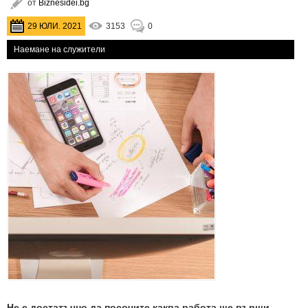
от
Biznesidei.bg
29 ЮЛИ. 2021
3153
0
Наемане на служители
Не е достатъчно да посочите каква работа ще върши