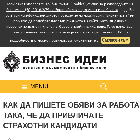
Този сайт използва т.нар. бисквитки (Cookies), съгласно разпоредбите на
Регламент (ЕС) 2016/679 на Европейския парламент и на Съвета
, за да Ви
осигури най-функционалното посещение на нашия сайт. "Бисквитките" ни
помагат да подобряваме съдържанието на сайта, като Ви даваме
персонализирано и много по-бързо онлайн изживяване. Те се използват
само от нашия сайт и нашите доверени партньори. Кликнете
ТУК
за
Съгласен съм
подробности относно правилата за "бисквитките".
MENIU
КАК ДА ПИШЕТЕ ОБЯВИ ЗА РАБОТА
ТАКА, ЧЕ ДА ПРИВЛИЧАТЕ
СТРАХОТНИ КАНДИДАТИ