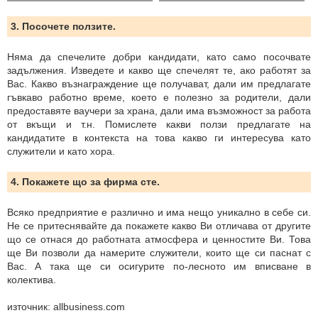
3. Посочете ползите.
Няма да спечелите добри кандидати, като само посочвате
задължения. Изведете и какво ще спечелят те, ако работят за
Вас. Какво възнаграждение ще получават, дали им предлагате
гъвкаво работно време, което е полезно за родители, дали
предоставяте ваучери за храна, дали има възможност за работа
от вкъщи и т.н. Помислете какви ползи предлагате на
кандидатите в контекста на това какво ги интересува като
служители и като хора.
4. Покажете що за фирма сте.
Всяко предприятие е различно и има нещо уникално в себе си.
Не се притеснявайте да покажете какво Ви отличава от другите
що се отнася до работната атмосфера и ценностите Ви. Това
ще Ви позволи да намерите служители, които ще си паснат с
Вас. А така ще си осигурите по-лесното им вписване в
колектива.
източник: allbusiness.com