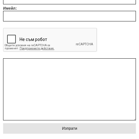
Имейл: