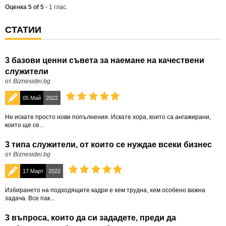
Оценка
5
of
5
-
1
глас.
СТАТИИ
3 базови ценни съвета за наемане на качествени
служители
от
Biznesidei.bg
05 Май
2022
Не искате просто нови попълнения. Искате хора, които са ангажирани,
които ще се...
3 типа служители, от които се нуждае всеки бизнес
от
Biznesidei.bg
17 Март
2022
Избирането на подходящите кадри е хем трудна, хем особено важна
задача. Все пак...
3 въпроса, които да си зададете, преди да