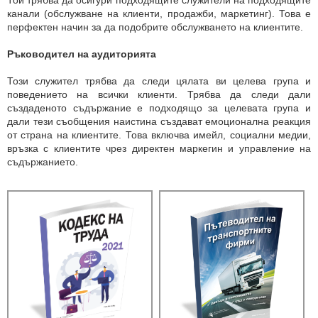
Той трябва да осигури подходящите служители на подходящите
канали (обслужване на клиенти, продажби, маркетинг). Това е
перфектен начин за да подобрите обслужването на клиентите.
Ръководител на аудиторията
Този служител трябва да следи цялата ви целева група и
поведението на всички клиенти. Трябва да следи дали
създаденото съдържание е подходящо за целевата група и
дали тези съобщения наистина създават емоционална реакция
от страна на клиентите. Това включва имейл, социални медии,
връзка с клиентите чрез директен маркегин и управление на
съдържанието.