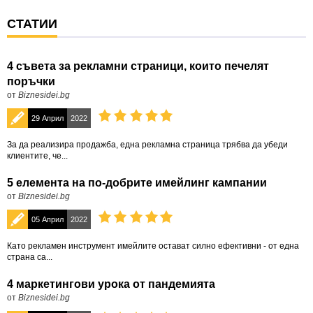
СТАТИИ
4 съвета за рекламни страници, които печелят
поръчки
от
Biznesidei.bg
29 Април
2022
За да реализира продажба, една рекламна страница трябва да убеди
клиентите, че...
5 елемента на по-добрите имейлинг кампании
от
Biznesidei.bg
05 Април
2022
Като рекламен инструмент имейлите остават силно ефективни - от една
страна са...
4 маркетингови урока от пандемията
от
Biznesidei.bg