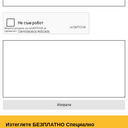
Изтеглете БЕЗПЛАТНО Специално