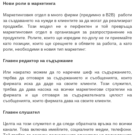
Нови роли в маркетинга
Маркетинговия отдел в много фирми (предимно в B2B) работи
за създаването на нужди в клиентите за да могат да реализират
продажби. Този модел не е перфектен и той превръща
маркетинговия отдел в организация за разпространение на
продуктите. Ролите, които ще изредим по-долу не ги приемайте
като позиции, които ще срещнете в обявите за работа, а като
роли, необходими в новия тип маркетинг:
Главен редактор на съдържание
Или накратко можем да го наречем шеф на съдържанието,
тярбва да отговаря за съдържанието и съобщенията, които
фирмата иска да даде на своите клиенти. Този служител,
трябва да дава насока на всички маркетингови стратегии на
фирмата и ще отговаря за съдържателната цялост на
съобщенията, които фирмата дава на своите клиенти.
Главен слушател
Целта на този служител е да следи обратната връзка по всички
канали. Това включва имейлите, социалните медии, телефони.