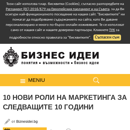
Този сайт използва т.нар. бисквитки (Cookies), съгласно разпоредбите на
Регламент (ЕС) 2016/679 на Европейския парламент и на Съвета
, за да Ви
осигури най-функционалното посещение на нашия сайт. "Бисквитките" ни
помагат да подобряваме съдържанието на сайта, като Ви даваме
персонализирано и много по-бързо онлайн изживяване. Те се използват
само от нашия сайт и нашите доверени партньори. Кликнете
ТУК
за
Съгласен съм
подробности относно правилата за "бисквитките".
MENIU
10 НОВИ РОЛИ НА МАРКЕТИНГА ЗА
СЛЕДВАЩИТЕ 10 ГОДИНИ
от
Biznesidei.bg