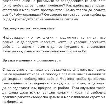
разпространение на рекламите по определените канали. Кога
точно трябва да се пращат имейлите? Как трябва да се правят
стратегии в мобилното пространство? Какво трябва да слагате
във Фейсбук страницата? Отговорите на тези въпроси трябва да
ги даде ръководителят на каналите за реклама.
Ръководител на технологиите
Информационните технологии и маркетинга се сливат все
повече. За да следите новостите, които ще улеснят цялостната
работа на маркетинговия отдел се нуждаете от специалист,
който да внедрява нови технологии във фирмата Ви.
Връзки с агенции и фриилансъри
С нарастването на нуждата от съдържание фирмите все повече
ще се нуждаят от хора на свободна практика или от агенции за
да свършат необходимата работа. Фирмата трябва да насочва
тези външни лица според своите нужди и политика, за да могат
да се адаптират към процеса на работа. Този служител тряба
да следи дали всички външни фирми и хора на свободна
практика работят съобразно целите и маркетинговата стратегия
на фирмата.