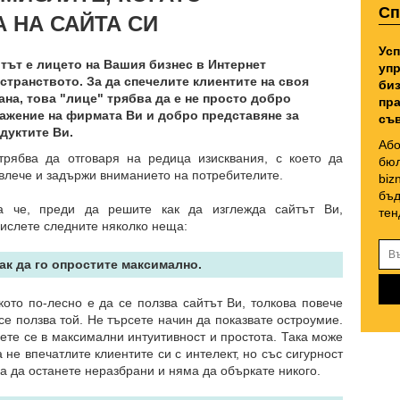
Сп
 НА САЙТА СИ
Усп
тът е лицето на Вашия бизнес в Интернет
упр
странството. За да спечелите клиентите на своя
биз
ана, това "лице" трябва да е не просто добро
пра
ажение на фирмата Ви и добро представяне за
съв
дуктите Ви.
Або
трябва да отговаря на редица изисквания, с което да
бюл
влече и задържи вниманието на потребителите.
biz
бъд
а че, преди да решите как да изглежда сайтът Ви,
тен
ислете следните няколко неща:
Как да го опростите максимално.
кото по-лесно е да се ползва сайтът Ви, толкова повече
се ползва той. Не търсете начин да показвате остроумие.
ете се в максимални интуитивност и простота. Така може
а не впечатлите клиентите си с интелект, но със сигурност
а да останете неразбрани и няма да объркате никого.