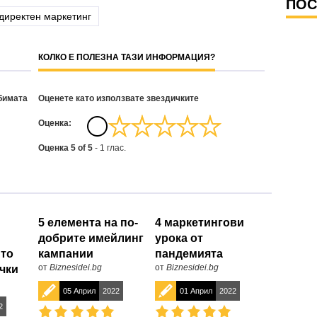
ПОС
директен маркетинг
КОЛКО Е ПОЛЕЗНА ТАЗИ ИНФОРМАЦИЯ?
бимата
Оценете като използвате звездичките
Oценка:
Оценка
5
of
5
-
1
глас.
5 елемента на по-
4 маркетингови
добрите имейлинг
урока от
ито
кампании
пандемията
от
Biznesidei.bg
от
Biznesidei.bg
чки
05 Април
2022
01 Април
2022
2