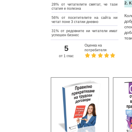
2. 
28% от читателите смятат, че тази
статия е полезна
Кол
56% от посетителите на сайта ни
доб
четат поне 3 статии дневно
спо
31% от редовните ни читатели имат
доб
успешен бизнес
тоз
Оценка на
5
потребителя
от 1 глас