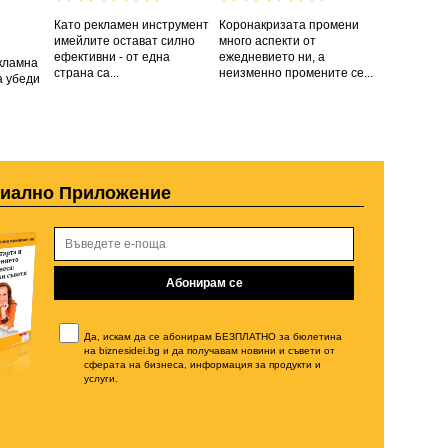
Като рекламен инструмент
Коронакризата промени
имейлите остават силно
много аспекти от
ефективни - от една
ежедневието ни, а
кламна
страна са...
неизменно промените се...
а убеди
циално Приложение
Да, искам да се абонирам БЕЗПЛАТНО за бюлетина
на biznesidei.bg и да получавам новини и съвети от
сферата на бизнеса, информация за продукти и
услуги.