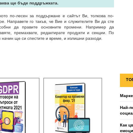
Каква ще бъде поддръжката.
кото по-лесен за поддържане е сайтът Ви, толкова по-
ре. Направете го такъв, че Вие и служителите Ви да сте
собни да правите основните промени. Например да
авяте, премахвате, редактирате продукти и секции. По
и начин ще си спестите и време, и излишни разходи.
ТО
Марке
Най-п
социа
Как ц
емоц