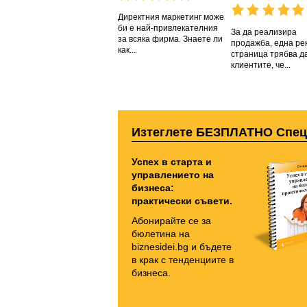
Директния маркетинг може
би е най-привлекателния
За да реализира
за всяка фирма. Знаете ли
продажба, една ре
как...
страница трябва д
клиентите, че...
Изтеглете БЕЗПЛАТНО Спе
Успех в старта и
управлението на
бизнеса:
практически съвети.
Абонирайте се за
бюлетина на
biznesidei.bg и бъдете
в крак с тенденциите в
бизнеса.