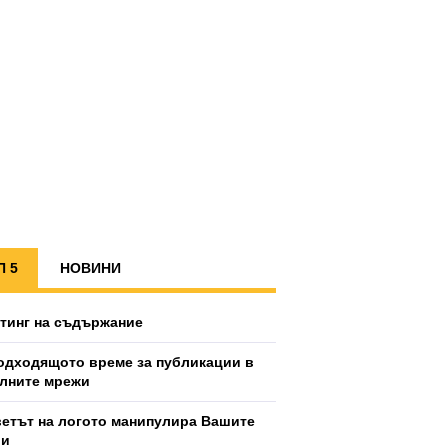
П 5
НОВИНИ
тинг на съдържание
одходящото време за публикации в
лните мрежи
ветът на логото манипулира Вашите
ии