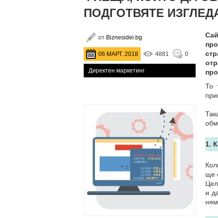
ПОДГОТВЯТЕ ИЗГЛЕДА
Сай
от
Biznesidei.bg
про
стр
06 МАРТ. 2018
4881
0
отр
Директен маркетинг
про
То 
при
Так
обм
1. 
Кол
ще 
Цел
и д
ням