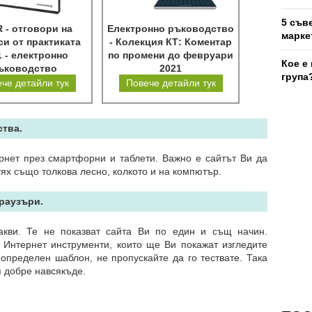
5 съв
 - отговори на
Електронно ръководство
марке
и от практиката
- Колекция КТ: Коментар
1 - електронно
по промени до февруари
Кое е
ъководство
2021
група
че детайли тук
Повече детайли тук
ства.
рнет през смартфорни и таблети. Важно е сайтът Ви да
 тях също толкова лесно, колкото и на компютър.
браузъри.
акви. Те не показват сайта Ви по един и същ начин.
е Интернет инструменти, които ще Ви покажат изгледите
определен шаблон, не пропускайте да го тествате. Така
я добре навсякъде.