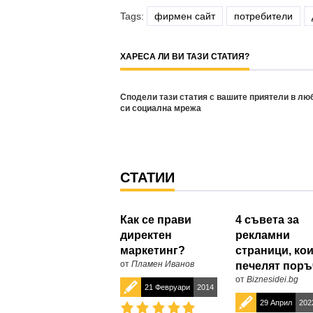
Tags:
фирмен сайт
потребители
ХАРЕСА ЛИ ВИ ТАЗИ СТАТИЯ?
Сподели тази статия с вашите приятели в лю
си социална мрежа
СТАТИИ
Как се прави
4 съвета за
директен
рекламни
маркетинг?
страници, ко
от
Пламен Иванов
печелят поръ
от
Biznesidei.bg
21 Февруари
2014
29 Април
202