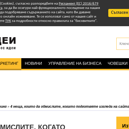
 (Cookies), съгласно разпоредбите на
Регламент (ЕС) 2016/679
та
, за да Ви осигури най-функционалното посещение на нашия
т да подобряваме съдържанието на сайта, като Ви даваме
Съгласен
 онлайн изживяване. Те се използват само от нашия сайт и
ете
ТУК
за подробности относно правилата за "бисквитките".
РКЕТИНГ
НОВИНИ
УПРАВЛЕНИЕ НА БИЗНЕСА
ЧОВЕШКИ
тинг
»
4 неща, които да обмислите, когато подготвяте изгледа на сайта
Из
БМИСЛИТЕ, КОГАТО