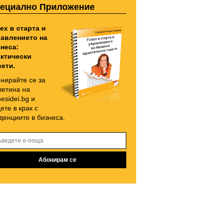
ециално Приложение
ех в старта и
авлението на
неса:
ктически
ети.
нирайте се за
етина на
nesidei.bg и
ете в крак с
денциите в бизнеса.