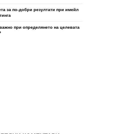
ета за по-добри резултати при имейл
тинга
 важно при определянето на целевата
?