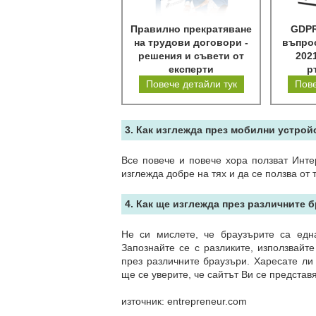
Правилно прекратяване
GDPR
на трудови договори -
въпрос
решения и съвети от
202
експерти
р
Повече детайли тук
Пове
3. Как изглежда през мобилни устрой
Все повече и повече хора ползват Инте
изглежда добре на тях и да се ползва от
4. Как ще изглежда през различните 
Не си мислете, че браузърите са едн
Запознайте се с разликите, използвайт
през различните браузъри. Харесате ли 
ще се уверите, че сайтът Ви се представ
източник: entrepreneur.com