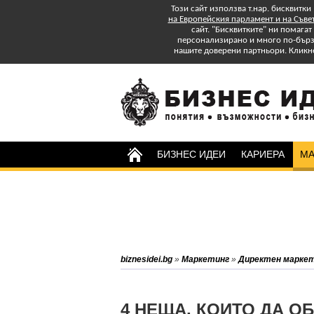
Този сайт използва т.нар. бисквитки
на Европейския парламент и на Съве
сайт. "Бисквитките" ни помага
персонализирано и много по-бързо
нашите доверени партньори. Кликн
БИЗНЕС ИДЕИ
КАРИЕРА
МА
Изтеглете БЕЗПЛАТНО
Специално Приложение
"Успех в старта и управлението на
бизнеса: практически съвети."
Абонирайте се за бюлетина на
biznesidei.bg
»
Маркетинг
»
Директен марке
biznesidei.bg и бъдете в крак с
тенденциите в бизнеса.
4 НЕЩА, КОИТО ДА О