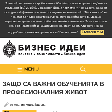
Този сайт използва т.нар. бисквитки (Cookies), съгласно разпоредбите на
Регламент (ЕС) 2016/679 на Европейския парламент и на Съвета
, за да Ви
осигури най-функционалното посещение на нашия сайт. "Бисквитките" ни
помагат да подобряваме съдържанието на сайта, като Ви даваме
персонализирано и много по-бързо онлайн изживяване. Те се използват
само от нашия сайт и нашите доверени партньори. Кликнете
ТУК
за
Съгласен съм
подробности относно правилата за "бисквитките".
MENIU
ЗАЩО СА ВАЖНИ ОБУЧЕНИЯТА В
ПРОФЕСИОНАЛНИЯ ЖИВОТ
от
Анелия Коджабашева