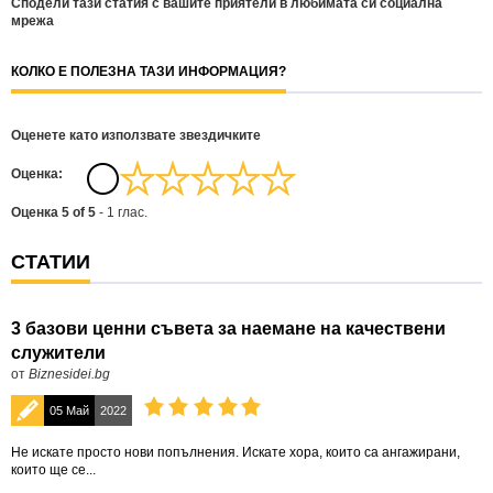
Сподели тази статия с вашите приятели в любимата си социална
мрежа
КОЛКО Е ПОЛЕЗНА ТАЗИ ИНФОРМАЦИЯ?
Оценете като използвате звездичките
Oценка:
Оценка
5
of
5
-
1
глас.
СТАТИИ
3 базови ценни съвета за наемане на качествени
служители
от
Biznesidei.bg
05 Май
2022
Не искате просто нови попълнения. Искате хора, които са ангажирани,
които ще се...