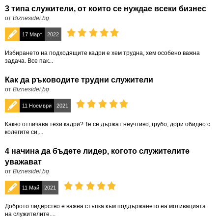
3 типа служители, от които се нуждае всеки бизнес
от
Biznesidei.bg
17 Март
2022
Избирането на подходящите кадри е хем трудна, хем особено важна
задача. Все пак...
Как да ръководите трудни служители
от
Biznesidei.bg
11 Ноември
2021
Какво отличава тези кадри? Те се държат неучтиво, грубо, дори обидно с
колегите си,...
4 начина да бъдете лидер, когото служителите
уважават
от
Biznesidei.bg
11 Май
2021
Доброто лидерство е важна стъпка към поддържането на мотивацията
на служителите....