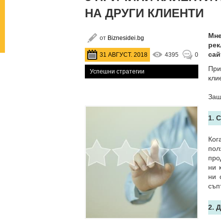
НА ДРУГИ КЛИЕНТИ
Мне
от
Biznesidei.bg
рек
сай
31 АВГУСТ. 2018
4395
0
При
Успешни стратегии
кли
Защ
1. 
Ког
пол
про
ни 
ни 
съп
2. 