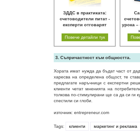
ЗДДС в практиката:
Са
счетоводители питат -
счетов
експерти отговарят
урока –
сч
Повече детайли тук
Пове
3. Съпричастност към общността.
Хората имат нужда да бъдат част от дад
харесва на определена общост, те става
предлагате наръчници с експертни реше
клиенти четат мненията на потребител
толкова по-стимулирани ще са да си ги ку
спестили си глоби.
източник: entrepreneur.com
Tags:
клиенти
маркетинг и реклама