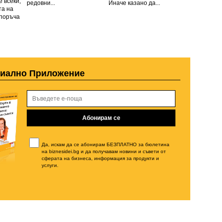
 всеки,
редовни...
Иначе казано да...
та на
 поръча
циално Приложение
Да, искам да се абонирам БЕЗПЛАТНО за бюлетина
на biznesidei.bg и да получавам новини и съвети от
сферата на бизнеса, информация за продукти и
услуги.