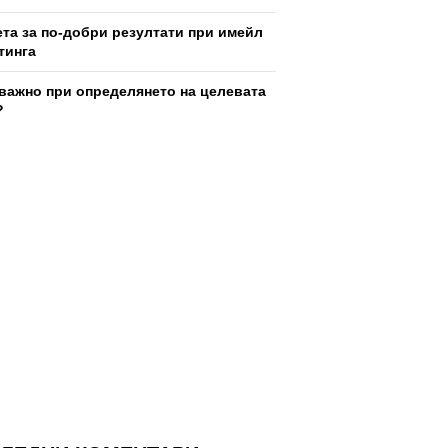
ета за по-добри резултати при имейл
тинга
 важно при определянето на целевата
?