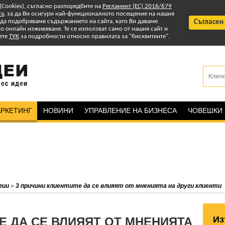
 (Cookies), съгласно разпоредбите на
Регламент (ЕС) 2016/679
та
, за да Ви осигури най-функционалното посещение на нашия
т да подобряваме съдържанието на сайта, като Ви даваме
Съгласен
 онлайн изживяване. Те се използват само от нашия сайт и
ете
ТУК
за подробности относно правилата за "бисквитките".
РКЕТИНГ
НОВИНИ
УПРАВЛЕНИЕ НА БИЗНЕСА
ЧОВЕШКИ
гии
»
3 причини клиентите да се влияят от мненията на други клиенти
Из
Е ДА СЕ ВЛИЯЯТ ОТ МНЕНИЯТА