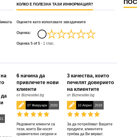
ПОС
КОЛКО Е ПОЛЕЗНА ТАЗИ ИНФОРМАЦИЯ?
бимата
Оценете като използвате звездичките
Oценка:
Оценка
5
of
5
-
1
глас.
 на
6 начина да
3 качества, които
то
привлечете нови
печелят доверието
клиенти
на клиентите
от
Biznesidei.bg
от
Biznesidei.bg
 да
ти
07 Февруари
2020
10 Април
2018
21
Редовните клиенти са
За да потребяват Вашите
тези, които Ви носят
продукти, клиентите
сравнително сигурни и
трябва да Ви вярват.