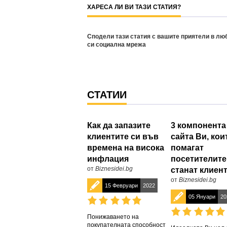
ХАРЕСА ЛИ ВИ ТАЗИ СТАТИЯ?
Сподели тази статия с вашите приятели в лю
си социална мрежа
СТАТИИ
Как да запазите
3 компонента
клиентите си във
сайта Ви, кои
времена на висока
помагат
инфлация
посетителите
от
Biznesidei.bg
станат клиен
от
Biznesidei.bg
15 Февруари
2022
05 Януари
20
Понижаването на
покупателната способност