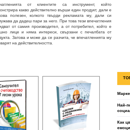
ечатленията от клиентите са инструмент, който
онстрира какво действително върши един продукт, дали е
кова полезен, колкото твърди рекламата му, дали си
лужава да дадеш пари за него. При товa тези впечатления
идват от самия производител, а от потребител, който е
шно лице и няма интереси, свързани с печалбата от
дукта. Затова и може да се разчита, че впечатленията му
оварят на действителността.
ТО
Марке
Най-п
социа
Как ц
емоц