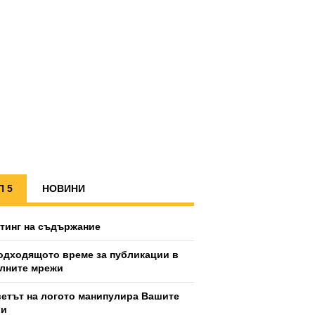
П 5
НОВИНИ
тинг на съдържание
одходящото време за публикации в
лните мрежи
ветът на логото манипулира Вашите
ии