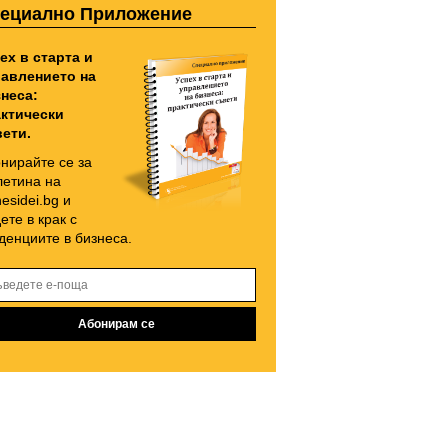
ециално Приложение
ех в старта и
авлението на
неса:
ктически
ети.
нирайте се за
етина на
nesidei.bg и
ете в крак с
денциите в бизнеса.