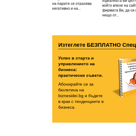
Идеалната Ви цел е
на парите се отразява
който влезе на сай
негативно и на...
фирмата Ви, да си
нещо от...
Изтеглете БЕЗПЛАТНО Спе
Успех в старта и
управлението на
бизнеса:
практически съвети.
Абонирайте се за
бюлетина на
biznesidei.bg и бъдете
в крак с тенденциите в
бизнеса.