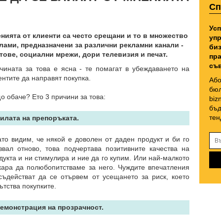
Сп
Усп
нията от клиенти са често срещани и то в множество
упр
лами, предназначени за различни рекламни канали -
биз
тове, социални мрежи, дори телевизия и печат.
пра
съв
чината за това е ясна - те помагат в убеждаването на
ентите да направят покупка.
Або
бюл
о обаче? Ето 3 причини за това:
biz
бъд
тен
Силата на препоръката.
ато видим, че някой е доволен от даден продукт и би го
звал отново, това подчертава позитивните качества на
дукта и ни стимулира и ние да го купим. Или най-малкото
кара да полюбопитстваме за него. Чуждите впечатления
съдействат да се отървем от усещането за риск, което
ътства покупките.
Демонстрация на прозрачност.