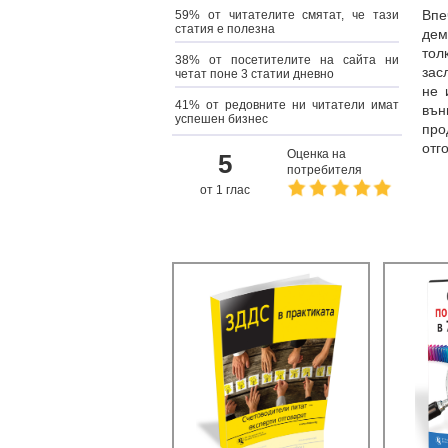
Вп
59% от читателите смятат, че тази
статия е полезна
дем
тол
38% от посетителите на сайта ни
зас
четат поне 3 статии дневно
не 
41% от редовните ни читатели имат
вън
успешен бизнес
про
отг
Оценка на
5
потребителя
от 1 глас