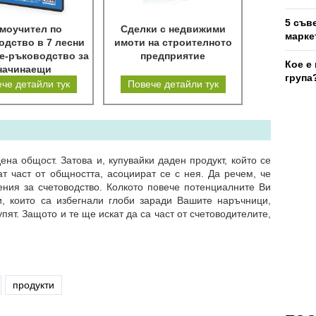
5 съв
моучител по
Сделки с недвижими
марке
одство в 7 лесни
имоти на строителното
 е-ръководство за
предприятие
Кое е
начинаещи
група
етоводители
че детайли тук
Повече детайли тук
ена общост. Затова и, купувайки даден продукт, който се
т част от общността, асоциират се с нея. Да речем, че
ния за счетоводство. Колкото повече потенциалните Ви
и, които са избегнали глоби заради Вашите наръчници,
пят. Защото и те ще искат да са част от счетоводителите,
продукти