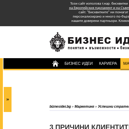
Този сайт използва т.нар. бисквитки
на Европейския парламент и на Съве
сайт. "Бисквитките" ни помага
персонализирано и много по-бързо
нашите доверени партньори. Кликн
БИЗНЕС ИДЕИ
КАРИЕРА
МА
Изтеглете БЕЗПЛАТНО
Специално Приложение
"Успех в старта и управлението на
бизнеса: практически съвети."
Абонирайте се за бюлетина на
biznesidei.bg
»
Маркетинг
»
Успешни страте
biznesidei.bg и бъдете в крак с
тенденциите в бизнеса.
3 ПРИЧИНИ КЛИЕНТИТ