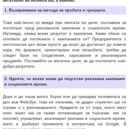
негативно на бизнеса Ви, а именно:
1. Възприемане на метода на пробата и грешката.
Това най-лесно се вижда при липсата на цели, поставени за
постигане пред рекламните кампании в социалните мрежи.
Изглежда, сякаш всеки резултат е приемлив. Какво обаче се
опитвате да постигнете с кампанията си? Предприятията с
нестопанска цел може просто да искат да достигнат до повече
хора. Но фирмите, ориентирани към печалбата, трябва да
следят броя на споделяния, харесвания и реализирани
продaжби. Поставяйте си месечни цели, за да постигнете най-
добри резултати.
2. Идеята, че всеки може да подготви рекламна кампания
в социалните мрежи.
Дори и да пише много бързо или да прекарва половината си
ден във Фейсбук, това не означава, че даден служител ще се
справи и с рекламирането. Нуждаете се от хора, които имат
опит, знаят как се прави оптимизация за търсачки, как се
изготвят, управляват, анализират реклами в социалните мрежи,
както и разбират промените в алгоритъма на Google. В