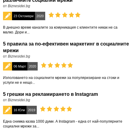
различните социални мрежи
от
Biznesidei.bg
23 Октомври
2020
В днешно време каналите за комуникация с клиентите никак не са
малко. Дори и...
5 правила за по-ефективен маркетинг в социалните
мрежи
от
Biznesidei.bg
06 Март
2020
Използването на социалните мрежи за популяризиране на стоки и
услуги не е нещо...
5 грешки на рекламирането в Instagram
от
Biznesidei.bg
16 Юли
2019
Една снимка казва 1000 думи. А Instagram - една от най-популярните
социални мрежи за...