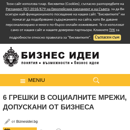
Този сайт използва т.нар. бисквитки (Cookies), съгласно разпоредбите на
Регламент (ЕС) 2016/679 на Европейския парламент и на Съвета
, за да Ви
осигури най-функционалното посещение на нашия сайт. "Бисквитките" ни
помагат да подобряваме съдържанието на сайта, като Ви даваме
персонализирано и много по-бързо онлайн изживяване. Те се използват
само от нашия сайт и нашите доверени партньори. Кликнете
ТУК
за
Съгласен съм
подробности относно правилата за "бисквитките".
MENIU
6 ГРЕШКИ В СОЦИАЛНИТЕ МРЕЖИ,
ДОПУСКАНИ ОТ БИЗНЕСА
от
Biznesidei.bg