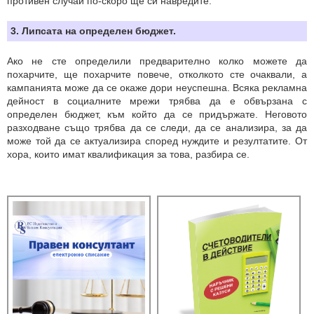
противен случай по-скоро ще си навредите.
3. Липсата на определен бюджет.
Ако не сте определили предварително колко можете да
похарчите, ще похарчите повече, отколкото сте очаквали, а
кампанията може да се окаже дори неуспешна. Всяка рекламна
дейност в социалните мрежи трябва да е обвързана с
опредeлен бюджет, към който да се придържате. Неговото
разходване също трябва да се следи, да се анализира, за да
може той да се актуализира според нуждите и резултатите. От
хора, които имат квалификация за това, разбира се.