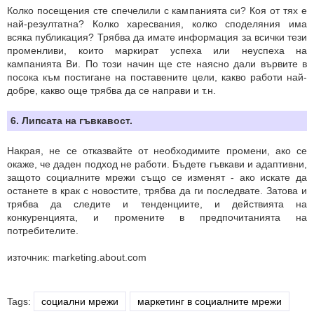
Колко посещения сте спечелили с кампaнията си? Коя от тях е
най-резултатна? Колко харесвания, колко споделяния има
всяка публикация? Трябва да имате информация за всички тези
променливи, които маркират успеха или неуспеха на
кампанията Ви. По този начин ще сте наясно дали вървите в
посока към постигане на поставените цели, какво работи най-
добре, какво още трябва да се направи и т.н.
6. Липсата на гъвкавост.
Накрая, не се отказвайте от необходимите промени, ако се
окаже, че даден подход не работи. Бъдете гъвкави и адаптивни,
защото социалните мрежи също се изменят - ако искате да
останете в крак с новостите, трябва да ги последвате. Затова и
трябва да следите и тенденциите, и действията на
конкуренцията, и промените в предпочитанията на
потребителите.
източник: marketing.about.com
Tags:
социални мрежи
маркетинг в социалните мрежи