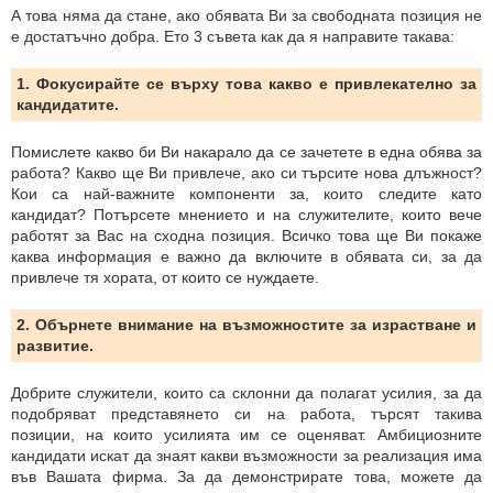
А това няма да стане, ако обявата Ви за свободната позиция не
е достатъчно добра. Ето 3 съвета как да я направите такава:
1. Фокусирайте се върху това какво е привлекателно за
кандидатите.
Помислете какво би Ви накарало да се зачетете в една обява за
работа? Какво ще Ви привлече, ако си търсите нова длъжност?
Кои са най-важните компоненти за, които следите като
кандидат? Потърсете мнението и на служителите, които вече
работят за Вас на сходна позиция. Всичко това ще Ви покаже
каква информация е важно да включите в обявата си, за да
привлече тя хората, от които се нуждаете.
2. Обърнете внимание на възможностите за израстване и
развитие.
Добрите служители, които са склонни да полагат усилия, за да
подобряват представянето си на работа, търсят такива
позиции, на които усилията им се оценяват. Амбициозните
кандидати искат да знаят какви възможности за реализация има
във Вашата фирма. За да демонстрирате това, можете да