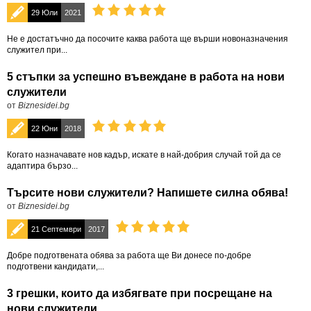
29 Юли
2021
Не е достатъчно да посочите каква работа ще върши новоназначения
служител при...
5 стъпки за успешно въвеждане в работа на нови
служители
от
Biznesidei.bg
22 Юни
2018
Когато назначавате нов кадър, искате в най-добрия случай той да се
адаптира бързо...
Търсите нови служители? Напишете силна обява!
от
Biznesidei.bg
21 Септември
2017
Добре подготвената обява за работа ще Ви донесе по-добре
подготвени кандидати,...
3 грешки, които да избягвате при посрещане на
нови служители