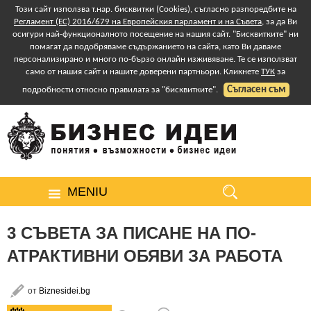
Този сайт използва т.нар. бисквитки (Cookies), съгласно разпоредбите на
Регламент (ЕС) 2016/679 на Европейския парламент и на Съвета
, за да Ви
осигури най-функционалното посещение на нашия сайт. "Бисквитките" ни
помагат да подобряваме съдържанието на сайта, като Ви даваме
персонализирано и много по-бързо онлайн изживяване. Те се използват
само от нашия сайт и нашите доверени партньори. Кликнете
ТУК
за
Съгласен съм
подробности относно правилата за "бисквитките".
MENIU
3 СЪВЕТА ЗА ПИСАНЕ НА ПО-
АТРАКТИВНИ ОБЯВИ ЗА РАБОТА
от
Biznesidei.bg