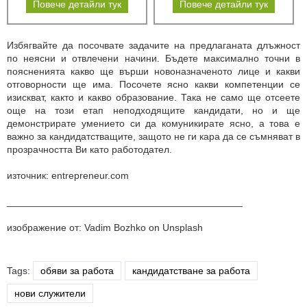
Повече детайли тук
Повече детайли тук
Избягвайте да посочвате задачите на предлаганата длъжност
по неясни и отвлечени начини. Бъдете максимално точни в
поясненията какво ще върши новоназначеното лице и какви
отговорности ще има. Посочете ясно какви компетенции се
изискват, както и какво образование. Така не само ще отсеете
още на този етап неподходящите кандидати, но и ще
демонстрирате умението си да комуникирате ясно, а това е
важно за кандидатстващите, защото не ги кара да се съмняват в
прозрачността Ви като работодател.
източник: entrepreneur.com
___________________________________________
изображение от: Vadim Bozhko on Unsplash
Tags:
обяви за работа
кандидатстване за работа
нови служители