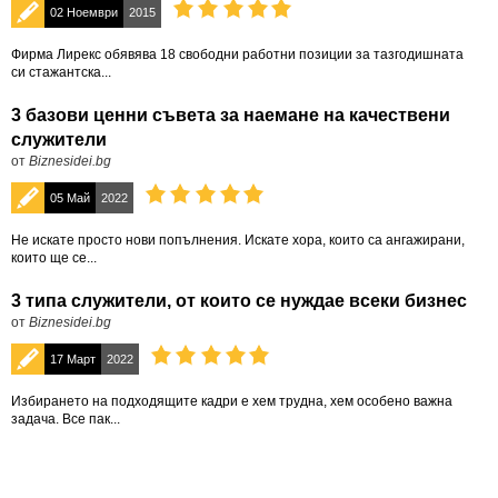
02 Ноември
2015
Фирма Лирекс обявява 18 свободни работни позиции за тазгодишната
си стажантска...
3 базови ценни съвета за наемане на качествени
служители
от
Biznesidei.bg
05 Май
2022
Не искате просто нови попълнения. Искате хора, които са ангажирани,
които ще се...
3 типа служители, от които се нуждае всеки бизнес
от
Biznesidei.bg
17 Март
2022
Избирането на подходящите кадри е хем трудна, хем особено важна
задача. Все пак...