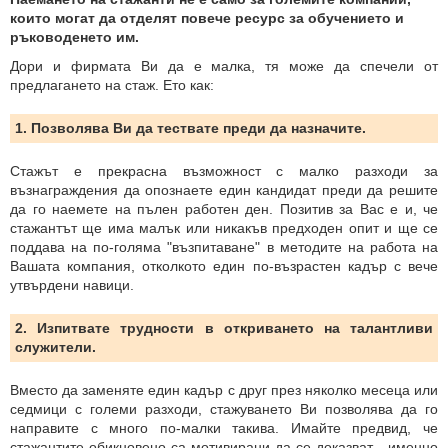
които могат да отделят повече ресурс за обучението и
ръководенето им.
Дори и фирмата Ви да е малка, тя може да спечели от
предлагането на стаж. Ето как:
1. Позволява Ви да тествате преди да назначите.
Стажът е прекрасна възможност с малко разходи за
възнаграждения да опознаете един кандидат преди да решите
да го наемете на пълен работен ден. Позитив за Вас е и, че
стажантът ще има малък или никакъв предходен опит и ще се
поддава на по-голяма "възпитаване" в методите на работа на
Вашата компания, отколкото един по-възрастен кадър с вече
утвърдени навици.
2. Изпитвате трудности в откриването на талантливи
служители.
Вместо да заменяте един кадър с друг през няколко месеца или
седмици с големи разходи, стажуването Ви позволява да го
направите с много по-малки такива. Имайте предвид, че
стажантите обикновено са мотивирани да се доказват - именно