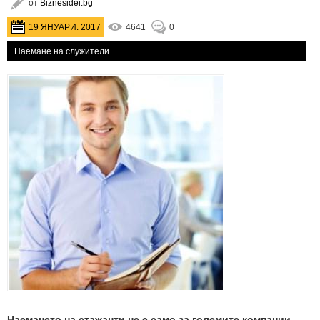
от
Biznesidei.bg
19 ЯНУАРИ. 2017
4641
0
Наемане на служители
Наемането на стажанти не е само за големите компании,