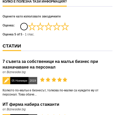
КОЛКО Е ПОЛЕЗНА ТАЗИ ИНФОРМАЦИЯ?
Оценете като използвате звездичките
Oценка:
Оценка
5
of
5
-
1
глас.
СТАТИИ
7 съвета за собственици на малък бизнес при
назначаване на персонал
от
Biznesidei.bg
05 Ноември
2019
Колкото по-малък е бизнесът, толкова по-малки са нуждите му от
персонал. Това обаче...
ИТ фирма набира стажанти
от
Biznesidei.bg