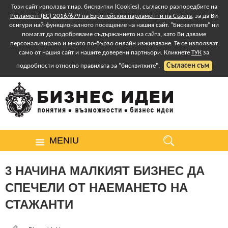
Този сайт използва т.нар. бисквитки (Cookies), съгласно разпоредбите на
Регламент (ЕС) 2016/679 на Европейския парламент и на Съвета
, за да Ви
осигури най-функционалното посещение на нашия сайт. "Бисквитките" ни
помагат да подобряваме съдържанието на сайта, като Ви даваме
персонализирано и много по-бързо онлайн изживяване. Те се използват
само от нашия сайт и нашите доверени партньори. Кликнете
ТУК
за
Съгласен съм
подробности относно правилата за "бисквитките".
MENIU
3 НАЧИНА МАЛКИЯТ БИЗНЕС ДА
СПЕЧЕЛИ ОТ НАЕМАНЕТО НА
СТАЖАНТИ