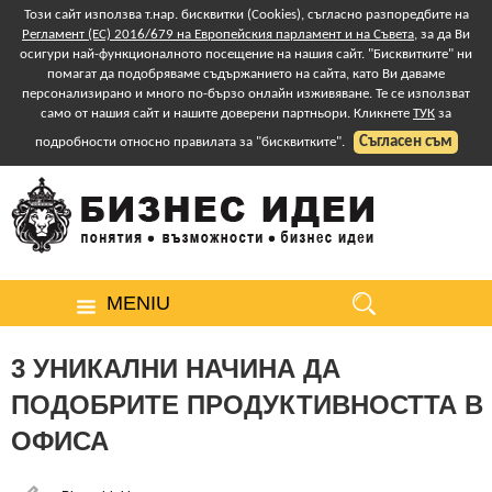
Този сайт използва т.нар. бисквитки (Cookies), съгласно разпоредбите на
Регламент (ЕС) 2016/679 на Европейския парламент и на Съвета
, за да Ви
осигури най-функционалното посещение на нашия сайт. "Бисквитките" ни
помагат да подобряваме съдържанието на сайта, като Ви даваме
персонализирано и много по-бързо онлайн изживяване. Те се използват
само от нашия сайт и нашите доверени партньори. Кликнете
ТУК
за
Съгласен съм
подробности относно правилата за "бисквитките".
MENIU
3 УНИКАЛНИ НАЧИНА ДА
ПОДОБРИТЕ ПРОДУКТИВНОСТТА В
ОФИСА