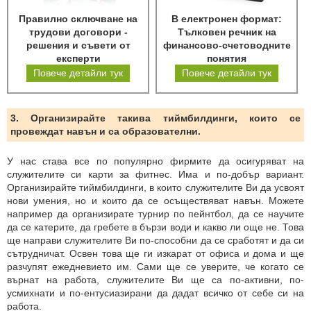
Правилно сключване на
В електронен формат:
трудови договори -
Тълковен речник на
решения и съвети от
финансово-счетоводните
експерти
понятия
Повече детайли тук
Повече детайли тук
3. Организирайте такива тиймбилдинги, които се
провеждат навън и са образователни.
У нас става все по популярно фирмите да осигуряват на
служителите си карти за фитнес. Има и по-добър вариант.
Организирайте тиймбилдинги, в които служителите Ви да усвоят
нови умения, но и които да се осъществяват навън. Можете
например да организирате турнир по пейнтбол, да се научите
да се катерите, да гребете в бързи води и какво ли още не. Това
ще направи служителите Ви по-способни да се сработят и да си
сътрудничат. Освен това ще ги изкарат от офиса и дома и ще
разчупят ежедневието им. Сами ще се уверите, че когато се
върнат на работа, служителите Ви ще са по-активни, по-
усмихнати и по-ентусиазирани да дадат всичко от себе си на
работа.