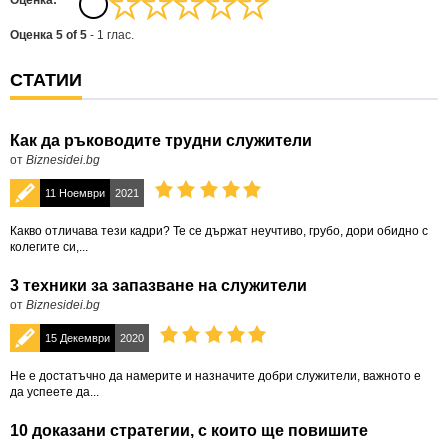
Oценка:
Оценка
5
of
5
-
1
глас.
СТАТИИ
Как да ръководите трудни служители
от
Biznesidei.bg
11 Ноември
2021
Какво отличава тези кадри? Те се държат неучтиво, грубо, дори обидно с
колегите си,...
3 техники за запазване на служители
от
Biznesidei.bg
15 Декември
2020
Не е достатъчно да намерите и назначите добри служители, важното е
да успеете да...
10 доказани стратегии, с които ще повишите