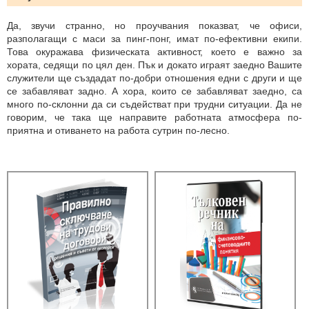
Да, звучи странно, но проучвания показват, че офиси,
разполагащи с маси за пинг-понг, имат по-ефективни екипи.
Това окуражава физическата активност, което е важно за
хората, седящи по цял ден. Пък и докато играят заедно Вашите
служители ще създадат по-добри отношения едни с други и ще
се забавляват задно. А хора, които се забавляват заедно, са
много по-склонни да си съдействат при трудни ситуации. Да не
говорим, че така ще направите работната атмосфера по-
приятна и отиването на работа сутрин по-лесно.