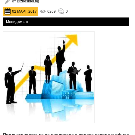
от
Biznesidei.bg
02 МАРТ. 2017
6269
0
Мениджмънт
Продуктвността не се увеличава с повече часове в офиса.