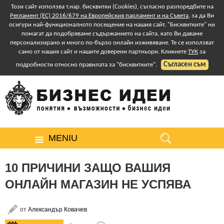
Този сайт използва т.нар. бисквитки (Cookies), съгласно разпоредбите на
Регламент (ЕС) 2016/679 на Европейския парламент и на Съвета
, за да Ви
осигури най-функционалното посещение на нашия сайт. "Бисквитките" ни
помагат да подобряваме съдържанието на сайта, като Ви даваме
персонализирано и много по-бързо онлайн изживяване. Те се използват
само от нашия сайт и нашите доверени партньори. Кликнете
ТУК
за
Съгласен съм
подробности относно правилата за "бисквитките".
MENIU
10 ПРИЧИНИ ЗАЩО ВАШИЯ
ОНЛАЙН МАГАЗИН НЕ УСПЯВА
от
Александър Ковачев