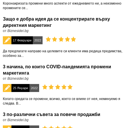
Коронакризата промени много аспекти от ежедневието ни, а неизменно
промените се...
Защо е добра идея да се концентрирате върху
директния маркетинг
от
Biznesidei.bg
17 Февруари
2022
Да предлагате направо на целевите си клиенти има редица предимства,
особено за...
3 начина, по които COVID-пандемията промени
маркетинга
от
Biznesidei.bg
25 Януари
2022
Когато средата се промени, всичко, което се влияе от нея, неминуемо я
следва. В...
3 по-различни съвета за повече продажби
от
Biznesidei.bg