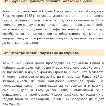
От "Бруклин": Приемете помощта, когато Ви е нужна.
Когато Елис, изиграна от Сирша Ронан, емигрира от Ирландия в
Бруклин през 1952 г., тя усеща ужасна носталгия и не е наясно
как да се справи с разкрилите се пред нея възможности. Но в
последствие се научава да приема помощ от хората около себе
си в новата си родина: от шефа на новата си работа до
хазяйката си, от момичетата в общежитието до местната
енория. След като се решава да потърси съдействие, тя успява
да си стъпи на краката.
От "Отвътре навън": Научете се да слушате.
Този анимационен филм проследява 11-годишната Райли в
нейната адаптация към новия ѝ дом, след като семейството ѝ
се премества в другия край на страната, и емоциите в главата
ѝ, които правят всичко възможно да ѝ помогнат. Радост (Ейми
Фелър) мисли, че знае най-добре какво да прави, но
последваща криза я принуждава да се вслуша и в другите
емоции - дори в Тъга (Филис Смит). Занимавайки се с
решаването на проблемите, Радост разбира, че различните
гледни точки са необходими, ценни и си заслужава да бъдат
изслушани.