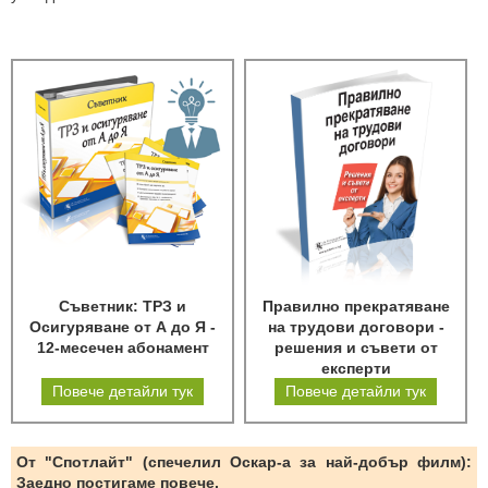
Съветник: ТРЗ и
Правилно прекратяване
Осигуряване от А до Я -
на трудови договори -
12-месечен абонамент
решения и съвети от
експерти
Повече детайли тук
Повече детайли тук
От "Спотлайт" (спечелил Оскар-а за най-добър филм):
Заедно постигаме повече.