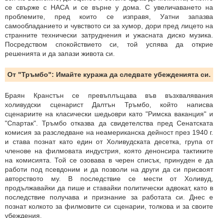
се свърже с НАСА и се върне у дома. С увеличаването на
проблемите, пред които се изправя, Уатни запазва
самообладанието и чувството си за хумор, дори пред лицето на
странните технически затруднения и ужасната диско музика.
Посредством спокойствието си, той успява да открие
решенията и да запази живота си.
От "Тръмбо": Имайте куража да следвате убежденията си.
Браян Кранстън се превъплъщава във възхвалявания
холивудски сценарист Далтън Тръмбо, който написва
сценариите на класически шедьоври като "Римска ваканция" и
"Спартак". Тръмбо отказва да свидетелства пред Сенатската
комисия за разследване на неамериканска дейност през 1940 г.
и става познат като един от Холивудската десетка, група от
членове на филмовата индустрия, която денонсира тактиките
на комисията. Той се озовава в черен списък, принуден е да
работи под псевдоним и да позволи на други да си присвоят
авторството му. В последствие се мести от Холивуд,
продължавайки да пише и ставайки политически адвокат, като в
последствие получава и признание за работата си. Днес е
познат колкото за филмовите си сценарии, толкова и за своите
убеждения.