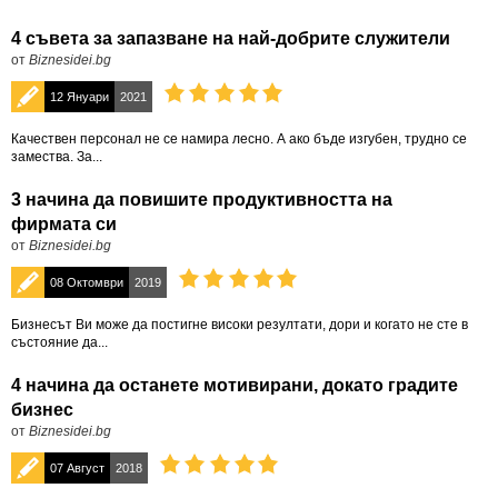
4 съвета за запазване на най-добрите служители
от
Biznesidei.bg
12 Януари
2021
Качествен персонал не се намира лесно. А ако бъде изгубен, трудно се
замества. За...
3 начина да повишите продуктивността на
фирмата си
от
Biznesidei.bg
08 Октомври
2019
Бизнесът Ви може да постигне високи резултати, дори и когато не сте в
състояние да...
4 начина да останете мотивирани, докато градите
бизнес
от
Biznesidei.bg
07 Август
2018