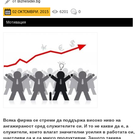
от
Biznesidei.bg
02 ОКТОМВРИ. 2015
6201
0
Мотивация
Всяка фирма се стреми да поддържа високо ниво на
ангажираност сред служителите си. И то не какви да е, а
служители, които влагат значителни усилия в работата си,
щастливи са и са много продуктивни. Защото такива