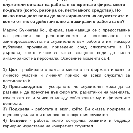
служители остават на работа в конкретната фирма много
по-дълго (което, разбира се, пести много средства). Но
какво всъщност води до ангажираността на служителите и
колко от тях са действително ангажирани с работата си?
Маркус Бъкингам Ко., фирма, занимаваща се с предоставяне
на решения за реангажирането и повишаването на
заинтересоваността на служителите към работата им, наскоро
публикува проучване, приведено сред служителите в 13
държави, което изяснява какво всъщност води до силна
ангажираност на персонала. Основните моменти са 4:
1) Цел
- разбирането каква е мисията на фирмата и какво е
личното участие и личният принос на всеки служител за
постигането ѝ.
2) Превъзходство
- усещането, че служителят може да се
развива и да преуспее във фирмата, разчитайки на уменията,
качествата си и унисона между собствените му и фирмените
ценности.
3) Подкрепа
- работата в екип, който Ви оказва подкрепа и
оценява усилията и приноса на конкретния служител.
4) Бъдеще
- работа, която осигурява развитие и бъдещо
кариерно израстване на конкретния служител.