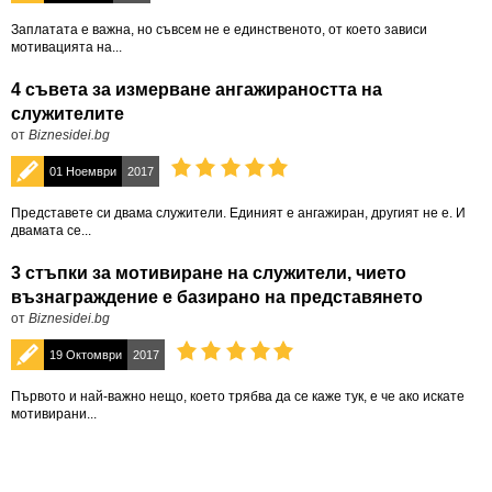
Заплатата е важна, но съвсем не е единственото, от което зависи
мотивацията на...
4 съвета за измерване ангажираността на
служителите
от
Biznesidei.bg
01 Ноември
2017
Представете си двама служители. Единият е ангажиран, другият не е. И
двамата се...
3 стъпки за мотивиране на служители, чието
възнаграждение е базирано на представянето
от
Biznesidei.bg
19 Октомври
2017
Първото и най-важно нещо, което трябва да се каже тук, е че ако искате
мотивирани...