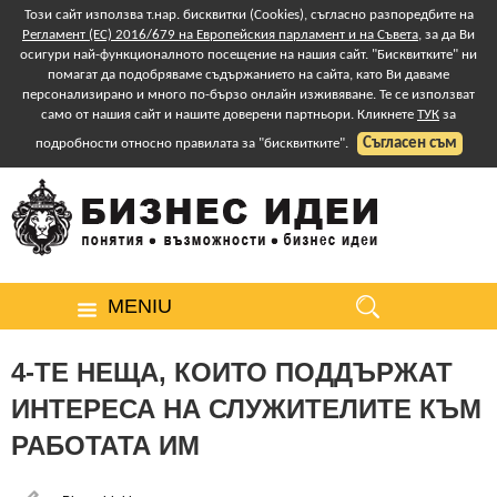
Този сайт използва т.нар. бисквитки (Cookies), съгласно разпоредбите на
Регламент (ЕС) 2016/679 на Европейския парламент и на Съвета
, за да Ви
осигури най-функционалното посещение на нашия сайт. "Бисквитките" ни
помагат да подобряваме съдържанието на сайта, като Ви даваме
персонализирано и много по-бързо онлайн изживяване. Те се използват
само от нашия сайт и нашите доверени партньори. Кликнете
ТУК
за
Съгласен съм
подробности относно правилата за "бисквитките".
MENIU
4-ТЕ НЕЩА, КОИТО ПОДДЪРЖАТ
ИНТЕРЕСА НА СЛУЖИТЕЛИТЕ КЪМ
РАБОТАТА ИМ