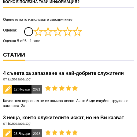
КОЛКО Е ПОЛЕЗНА ТАЗИ ИНФОРМАЦИЯ?
Оценете като използвате звездичките
Oценка:
Оценка
5
of
5
-
1
глас.
СТАТИИ
4 съвета за запазване на най-добрите служители
от
Biznesidei.bg
12 Януари
2021
Качествен персонал не се намира лесно. А ако бъде изгубен, трудно се
замества. За...
3 неща, които служителите искат, но не Ви казват
от
Biznesidei.bg
23 Януари
2018