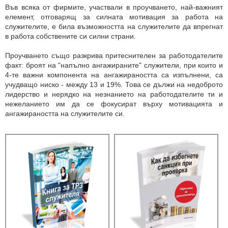
Във всяка от фирмите, участвали в проучването, най-важният
елемент, отговарящ за силната мотивация за работа на
служителите, е била възможността на служителите да впрегнат
в работа собствените си силни страни.
Проучването също разкрива притеснителен за работодателите
факт: броят на "напълно ангажираните" служители, при които и
4-те важни компонента на ангажираността са изпълнени, са
учудващо ниско - между 13 и 19%. Това се дължи на недоброто
лидерство и нерядко на незнанието на работодателите ти и
нежеланието им да се фокусират върху мотивацията и
ангажираността на служителите си.