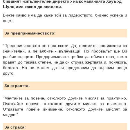
бившият изпълнителен директор на комапанията Хауърд
Шулц има какво да сподели.
Вижте какво има да каже той за лидерството, бизнес успеха и
още:
За предприемачеството:
"Предприячеството не е за всеки. Да, големите постижения са
значителни, а печалбите - вълнуващи. Но пробвалът ще Ви
разбие сърцето. Предприемачите трябва да обичат това, което
правят, до такава степен, че да си струва жертвата и, понякога,
болката. Но не можем да си представим да вършим нещо
друго.
За страстта:
"Мечтайте за повече, отколкото другите мислят за практично.
Очаквайте повече, отколкото другите мислят за възможно.
Отдавайте повече внимание, отколкото другите мислят за
мъдро."
За страха: