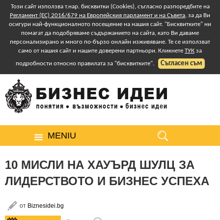
Този сайт използва т.нар. бисквитки (Cookies), съгласно разпоредбите на
Регламент (ЕС) 2016/679 на Европейския парламент и на Съвета
, за да Ви
осигури най-функционалното посещение на нашия сайт. "Бисквитките" ни
помагат да подобряваме съдържанието на сайта, като Ви даваме
персонализирано и много по-бързо онлайн изживяване. Те се използват
само от нашия сайт и нашите доверени партньори. Кликнете
ТУК
за
Съгласен съм
подробности относно правилата за "бисквитките".
MENIU
10 МИСЛИ НА ХАУЪРД ШУЛЦ ЗА
ЛИДЕРСТВОТО И БИЗНЕС УСПЕХА
от
Biznesidei.bg