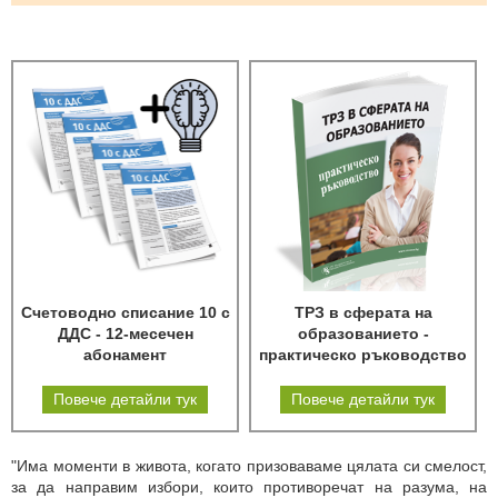
Счетоводно списание 10 с
ТРЗ в сферата на
ДДС - 12-месечен
образованието -
абонамент
практическо ръководство
Повече детайли тук
Повече детайли тук
"Има моменти в живота, когато призоваваме цялата си смелост,
за да направим избори, които противоречат на разума, на