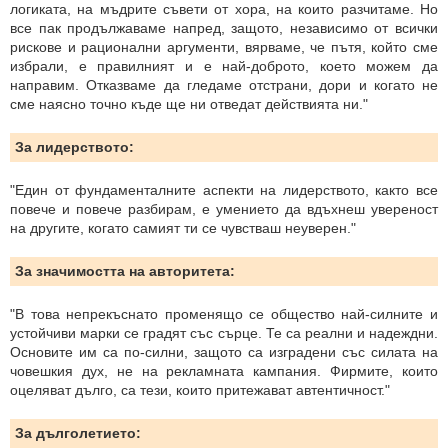
логиката, на мъдрите съвети от хора, на които разчитаме. Но
все пак продължаваме напред, защото, независимо от всички
рискове и рационални аргументи, вярваме, че пътя, който сме
избрали, е правилният и е най-доброто, което можем да
направим. Отказваме да гледаме отстрани, дори и когато не
сме наясно точно къде ще ни отведат действията ни."
За лидерството:
"Един от фундаменталните аспекти на лидерството, както все
повече и повече разбирам, е умението да вдъхнеш увереност
на другите, когато самият ти се чувстваш неуверен."
За значимостта на авторитета:
"В това непрекъснато променящо се общество най-силните и
устойчиви марки се градят със сърце. Те са реални и надеждни.
Основите им са по-силни, защото са изградени със силата на
човешкия дух, не на рекламната кампания. Фирмите, които
оцеляват дълго, са тези, които притежават автентичност."
За дълголетието: