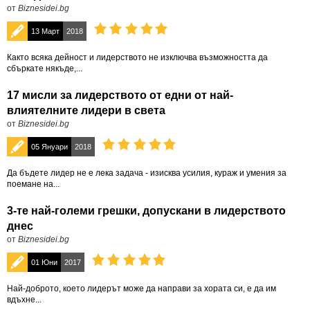
от
Biznesidei.bg
13 Март
2018
Както всяка дейност и лидерството не изключва възможността да
сбъркате някъде,...
17 мисли за лидерството от едни от най-
влиятелните лидери в света
от
Biznesidei.bg
05 Януари
2018
Да бъдете лидер не е лека задача - изисква усилия, кураж и умения за
поемане на...
3-те най-големи грешки, допускани в лидерството
днес
от
Biznesidei.bg
01 Юни
2017
Най-доброто, което лидерът може да направи за хората си, е да им
вдъхне...