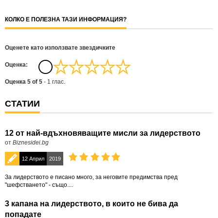
КОЛКО Е ПОЛЕЗНА ТАЗИ ИНФОРМАЦИЯ?
Оценете като използвате звездичките
Oценка:
Оценка
5
of
5
-
1
глас.
СТАТИИ
12 от най-вдъхновяващите мисли за лидерството
от
Biznesidei.bg
12 Април
2019
За лидерството е писано много, за неговите предимства пред
"шефстването" - също....
3 капана на лидерството, в които не бива да
попадате