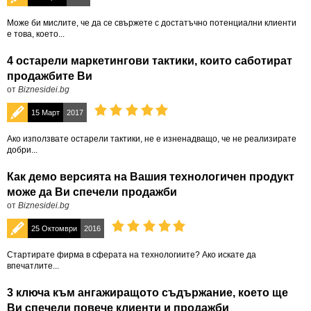
Може би мислите, че да се свържете с достатъчно потенциални клиенти
е това, което...
4 остарели маркетингови тактики, които саботират
продажбите Ви
от
Biznesidei.bg
15 Март
2017
Ако използвате остарели тактики, не е изненадващо, че не реализирате
добри...
Как демо версията на Вашия технологичен продукт
може да Ви спечели продажби
от
Biznesidei.bg
25 Октомври
2016
Стартирате фирма в сферата на технологиите? Ако искате да
впечатлите...
3 ключа към ангажиращото съдържание, което ще
Ви спечели повече клиенти и продажби