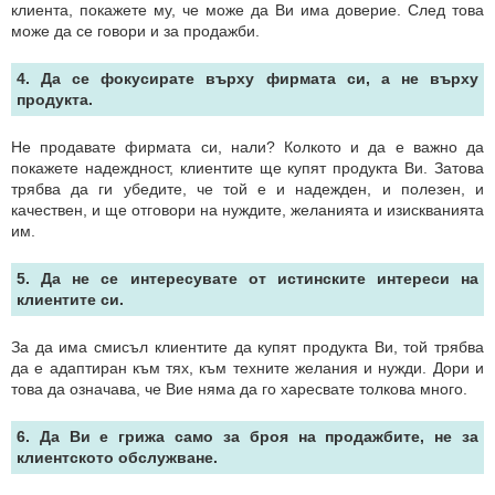
клиента, покажете му, че може да Ви има доверие. След това
може да се говори и за продажби.
4. Да се фокусирате върху фирмата си, а не върху
продукта.
Не продавате фирмата си, нали? Колкото и да е важно да
покажете надеждност, клиентите ще купят продукта Ви. Затова
трябва да ги убедите, че той е и надежден, и полезен, и
качествен, и ще отговори на нуждите, желанията и изискванията
им.
5. Да не се интересувате от истинските интереси на
клиентите си.
За да има смисъл клиентите да купят продукта Ви, той трябва
да е адаптиран към тях, към техните желания и нужди. Дори и
това да означава, че Вие няма да го харесвате толкова много.
6. Да Ви е грижа само за броя на продажбите, не за
клиентското обслужване.