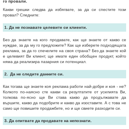
го провали.
Какви грешки следва да избягвате, за да си спестите този
провал? Следните:
1. Да не познавате целевите си клиенти.
Без да знаете на кого продавате, как ще знаете от какво се
нуждае, за да му го предложите? Как ще изберете подходящата
реклама, за да го спечелите на своя страна? Без да знаете кой
е цeлевият Ви клиент, ще имате един обобщен продукт, който
няма да реализира пазарния си потенциал.
2. Да не следите данните си.
Как тогава ще знаете коя реклама работи най-добре и коя - не?
Колкото по-наясно сте какви са резултатите от усилията Ви,
толкова по-ясно ще Ви става какво да продължавате да
вършите, какво да подобрите и какво да изоставите. А с това не
само ще повишите продажбите, но и ще свиете разходите си.
3. Да опитвате да продавате на непознати.