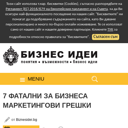
Този сайт използва т.нар. бисквитки (Cookies), съгласно разпоредбите на
Регламент (ЕС) 2016/679 на Европейския парламент и на Съвета
, за да Ви
осигури най-функционалното посещение на нашия сайт. "Бисквитките" ни
помагат да подобряваме съдържанието на сайта, като Ви даваме
персонализирано и много по-бързо онлайн изживяване. Те се използват
само от нашия сайт и нашите доверени партньори. Кликнете
ТУК
за
Съгласен съм
подробности относно правилата за "бисквитките".
MENIU
7 ФАТАЛНИ ЗА БИЗНЕСА
МАРКЕТИНГОВИ ГРЕШКИ
от
Biznesidei.bg