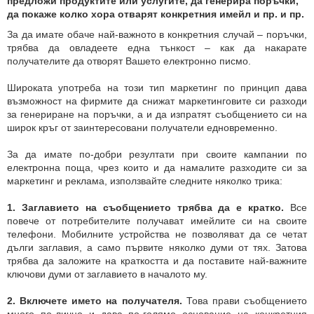
предложи продуктите или услугите, да генерира поръчки,
да покаже колко хора отварят конкретния имейл и пр. и пр.
За да имате обаче най-важното в конкретния случай – поръчки,
трябва да овладеете една тънкост – как да накарате
получателите да отворят Вашето електронно писмо.
Широката употреба на този тип маркетинг по принцип дава
възможност на фирмите да снижат маркетинговите си разходи
за генериране на поръчки, а и да изпратят съобщението си на
широк кръг от заинтересовани получатели едновременно.
За да имате по-добри резултати при своите кампании по
електронна поща, чрез които и да намалите разходите си за
маркетинг и реклама, използвайте следните няколко трика:
1.
Заглавието на съобщението трябва да е кратко.
Все
повече от потребителите получават имейлите си на своите
телефони. Мобилните устройства не позволяват да се четат
дълги заглавия, а само първите няколко думи от тях. Затова
трябва да заложите на краткостта и да поставите най-важните
ключови думи от заглавието в началото му.
2.
Включете името на получателя.
Това прави съобщението