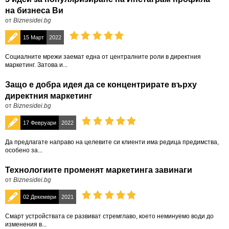
на бизнеса Ви
от
Biznesidei.bg
15 Март
2022
Социалните мрежи заемат една от централните роли в директния
маркетинг. Затова и...
Защо е добра идея да се концентрирате върху
директния маркетинг
от
Biznesidei.bg
17 Февруари
2022
Да предлагате направо на целевите си клиенти има редица предимства,
особено за...
Технологиите променят маркетинга завинаги
от
Biznesidei.bg
02 Декември
2021
Смарт устройствата се развиват стремглаво, което неминуемо води до
изменения в...