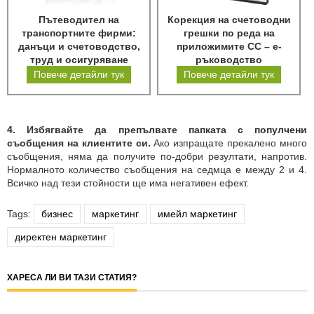
Пътеводител на
Корекция на счетоводни
транспортните фирми:
грешки по реда на
данъци и счетоводство,
приложимите СС – е-
труд и осигуряване
ръководство
Повече детайли тук
Повече детайли тук
4.
Избягвайте да препълвате папката с популчени
съобщения на клиентите си.
Ако изпращате прекалено много
съобщения, няма да получите по-добри резултати, напротив.
Нормалното количество съобщения на седмца е между 2 и 4.
Всичко над тези стойности ще има негативен ефект.
Tags:
бизнес
маркетинг
имейл маркетинг
директен маркетинг
ХАРЕСА ЛИ ВИ ТАЗИ СТАТИЯ?