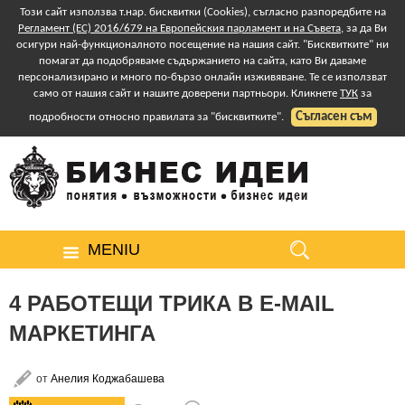
Този сайт използва т.нар. бисквитки (Cookies), съгласно разпоредбите на
Регламент (ЕС) 2016/679 на Европейския парламент и на Съвета
, за да Ви
осигури най-функционалното посещение на нашия сайт. "Бисквитките" ни
помагат да подобряваме съдържанието на сайта, като Ви даваме
персонализирано и много по-бързо онлайн изживяване. Те се използват
само от нашия сайт и нашите доверени партньори. Кликнете
ТУК
за
Съгласен съм
подробности относно правилата за "бисквитките".
MENIU
4 РАБОТЕЩИ ТРИКА В E-MAIL
МАРКЕТИНГА
от
Анелия Коджабашева