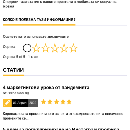
Сподели тази статия с вашите приятели в любимата си социална
мрежа
КОЛКО Е ПОЛЕЗНА ТАЗИ ИНФОРМАЦИЯ?
Оценете като използвате звездичките
Oценка:
Оценка
5
of
5
-
1
глас.
СТАТИИ
4 маркетингови урока от пандемията
от
Biznesidei.bg
01 Април
2022
Коронакризата промени много аспекти от ежедневието ни, а неизменно
промените се...
5 идеи за популяризиране на Инстаграм профила