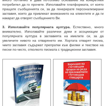
много по-лично и дава по-голямо основание на конкретния
потребител да го прочете. Използвайте платформата, от която
пращате съобщенията си, за да генерирате персонализирани
заглавия, които да привлекат вниманието на клиентите и да ги
накарат да отворят съобщението Ви.
3.
Използвайте популярната култура.
Естествено, много
внимателно. Използвайте различни думи и асоцииации от
популярната култура в заглавията на имелите си, за да
увеличите нивото на отварянето им. Хортата отварят писма,
чиито заглавия съдържат препратки към филми и текствое на
песни по-често, отколкото писмата с традиционни заглавия.