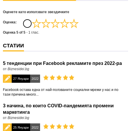
Оценете като използвате звездичките
Oценка:
Оценка
5
of
5
-
1
глас.
СТАТИИ
5 тенденции при Facebook рекламите през 2022-ра
от
Biznesidei.bg
27 Януари
2022
Facebook остава една от най-ползваните социални мрежи у нас и по
тази причина много...
3 начина, по които COVID-пандемията промени
маркетинга
от
Biznesidei.bg
25 Януари
2022