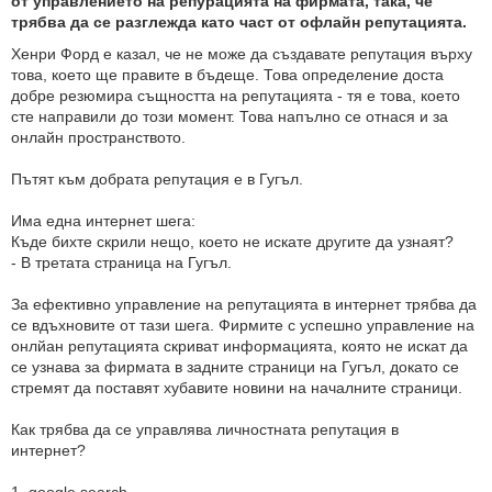
от управлението на репурацията на фирмата, така, че
трябва да се разглежда като част от офлайн репутацията.
Хенри Форд е казал, че не може да създавате репутация върху
това, което ще правите в бъдеще. Това определение доста
добре резюмира същността на репутацията - тя е това, което
сте направили до този момент. Това напълно се отнася и за
онлайн пространството.
Пътят към добрата репутация е в Гугъл.
Има една интернет шега:
Къде бихте скрили нещо, което не искате другите да узнаят?
- В третата страница на Гугъл.
За ефективно управление на репутацията в интернет трябва да
се вдъхновите от тази шега. Фирмите с успешно управление на
онлйан репутацията скриват информацията, която не искат да
се узнава за фирмата в задните страници на Гугъл, докато се
стремят да поставят хубавите новини на началните страници.
Как трябва да се управлява личностната репутация в
интернет?