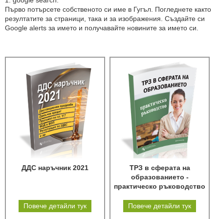
1. google search.
Първо потърсете собственото си име в Гугъл. Погледнете както
резултатите за страници, така и за изображения. Създайте си
Google alerts за името и получавайте новините за името си.
ДДС наръчник 2021
ТРЗ в сферата на
образованието -
практическо ръководство
Повече детайли тук
Повече детайли тук