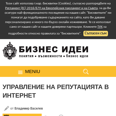
Този сайт използва т.нар. бисквитки (Cookies), съгласно разпоредбите на
Регламент (ЕС) 2016/679 на Европейския парламент и на Съвета
, за да Ви
осигури най-функционалното посещение на нашия сайт. "Бисквитките" ни
помагат да подобряваме съдържанието на сайта, като Ви даваме
персонализирано и много по-бързо онлайн изживяване. Те се използват
само от нашия сайт и нашите доверени партньори. Кликнете
ТУК
за
Съгласен съм
подробности относно правилата за "бисквитките".
MENIU
УПРАВЛЕНИЕ НА РЕПУТАЦИЯТА В
ИНТЕРНЕТ
от
Владимир Василев