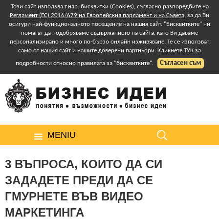
Този сайт използва т.нар. бисквитки (Cookies), съгласно разпоредбите на
Регламент (ЕС) 2016/679 на Европейския парламент и на Съвета
, за да Ви
осигури най-функционалното посещение на нашия сайт. "Бисквитките" ни
помагат да подобряваме съдържанието на сайта, като Ви даваме
персонализирано и много по-бързо онлайн изживяване. Те се използват
само от нашия сайт и нашите доверени партньори. Кликнете
ТУК
за
Съгласен съм
подробности относно правилата за "бисквитките".
MENIU
3 ВЪПРОСА, КОИТО ДА СИ
ЗАДАДЕТЕ ПРЕДИ ДА СЕ
ГМУРНЕТЕ ВЪВ ВИДЕО
МАРКЕТИНГА