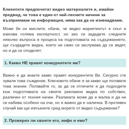
Клиентите предпочитат видео материалите и, имайки
предвид, че това е един от най-лесните начини за
възприемане на информация, няма как да се изненадваме.
Може би си мислите, обаче, че видео маркетингът е скъп и
изисква голяма експертност, но ако си зададете следните
няколко въпроса в процеса на подготовката на съдържанието,
ще създадете видеа, които не само си заслужава да се видят,
но и да се споделят:
1. Какво НЕ правят конкурентите ми?
Важно е да знаете какво правят конкурентите Ви. Сигурно сте
чували това съждeние. Ключовото обаче е за какво ще ползвате
това знание. Ползвайте го, за да се отличите и да подходите
към подготовката на своите рекламни видеа по собствен,
различен от техния начин. Разликата може да е малка и да не
се набива особено на очи, но е важно да е налична. В противен
случай как ще изпъкнете сред морето от видео съдържание?
2. Проверих ли своите его, инфо и емо?