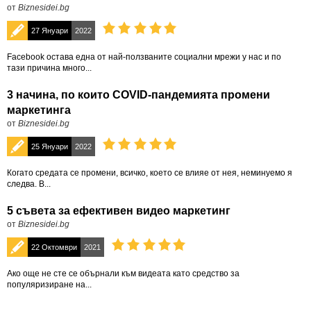
от
Biznesidei.bg
27 Януари
2022
Facebook остава една от най-ползваните социални мрежи у нас и по
тази причина много...
3 начина, по които COVID-пандемията промени
маркетинга
от
Biznesidei.bg
25 Януари
2022
Когато средата се промени, всичко, което се влияе от нея, неминуемо я
следва. В...
5 съвета за ефективен видео маркетинг
от
Biznesidei.bg
22 Октомври
2021
Ако още не сте се обърнали към видеата като средство за
популяризиране на...