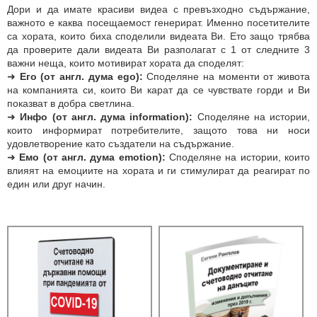
Дори и да имате красиви видеа с превъзходно съдържание,
важното е каква посещаемост генерират. Именно посетителите
са хората, които биха споделили видеата Ви. Ето защо трябва
да проверите дали видеата Ви разполагат с 1 от следните 3
важни неща, които мотивират хората да споделят:
➜
Его (от англ. дума ego):
Споделяне на моменти от живота
на компанията си, които Ви карат да се чувствате горди и Ви
показват в добра светлина.
➜
Инфо (oт англ. дума information):
Споделяне на истории,
които информират потребителите, защото това ни носи
удовлетворение като създатели на съдържание.
➜
Емо (от англ. дума emotion):
Споделяне на истории, които
влияят на емоциите на хората и ги стимулират да реагират по
един или друг начин.