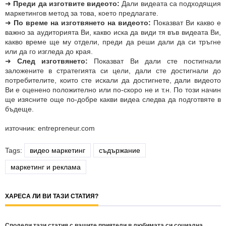
➜
Преди да изготвите видеото:
Дали видеата са подходящия
маркетингов метод за това, което предлагате.
➜
По време на изготвянето на видеото:
Показват Ви какво е
важно за аудиторията Ви, какво иска да види тя във видеата Ви,
какво време ще му отдели, преди да реши дали да си тръгне
или да го изгледа до края.
➜
След изготвянето:
Показват Ви дали сте постигнали
заложените в стратегията си цели, дали сте достигнали до
потребителите, които сте искали да достигнете, дали видеото
Ви е оценено положително или по-скоро не и т.н. По този начин
ще изясните още по-добре какви видеа следва да подготвяте в
бъдеще.
източник: entrepreneur.com
Tags:
видео маркетинг
съдържание
маркетинг и реклама
ХАРЕСА ЛИ ВИ ТАЗИ СТАТИЯ?
Сподели тази статия с вашите приятели в любимата си социална