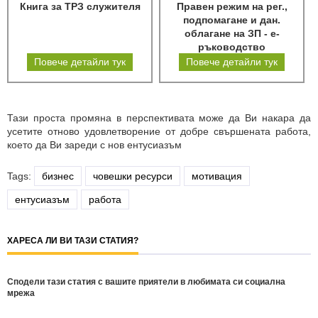
Книга за ТРЗ служителя
Правен режим на рег.,
подпомагане и дан.
облагане на ЗП - е-
ръководство
Повече детайли тук
Повече детайли тук
Тази проста промяна в перспективата може да Ви накара да
усетите отново удовлетворение от добре свършената работа,
което да Ви зареди с нов ентусиазъм
Tags:
бизнес
човешки ресурси
мотивация
ентусиазъм
работа
ХАРЕСА ЛИ ВИ ТАЗИ СТАТИЯ?
Сподели тази статия с вашите приятели в любимата си социална
мрежа