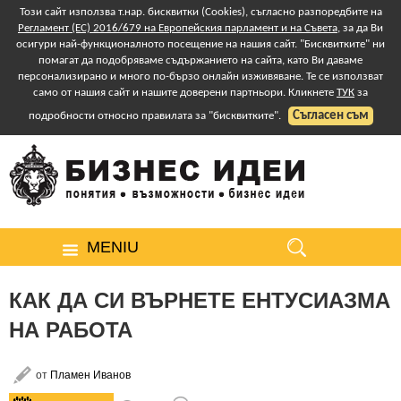
Този сайт използва т.нар. бисквитки (Cookies), съгласно разпоредбите на
Регламент (ЕС) 2016/679 на Европейския парламент и на Съвета
, за да Ви
осигури най-функционалното посещение на нашия сайт. "Бисквитките" ни
помагат да подобряваме съдържанието на сайта, като Ви даваме
персонализирано и много по-бързо онлайн изживяване. Те се използват
само от нашия сайт и нашите доверени партньори. Кликнете
ТУК
за
Съгласен съм
подробности относно правилата за "бисквитките".
MENIU
КАК ДА СИ ВЪРНЕТЕ ЕНТУСИАЗМА
НА РАБОТА
от
Пламен Иванов