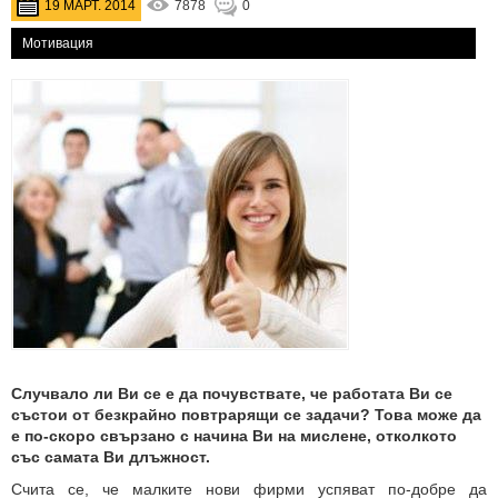
19 МАРТ. 2014
7878
0
Мотивация
Случвало ли Ви се е да почувствате, че работата Ви се
състои от безкрайно повтрарящи се задачи? Това може да
е по-скоро свързано с начина Ви на мислене, отколкото
със самата Ви длъжност.
Счита се, че малките нови фирми успяват по-добре да