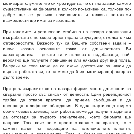
мотивират служителите си чрез идеята, че от тях зависи самото
съществуване на фирмата и колкото по-активни са, толкова по-
добре ще се развива начинанието и толкова по-големи
възможности ще имат за израстване.
При големите и установени стабилно на пазара организации
пък работата е по-скоро ориентирана структурно, отколкото към
отговорностите. Важното тук са Вашите собствени задачи –
иначе казано основните точки от длъжностната Ви
характеристика – докато ги изпълнявате подобаващо, най-
вероятно ще получите повишение или някакъв друг вид полза.
Въпреки че това може да се окаже достатъчно за някои да
вършат работата си, то не може да бъде мотивиращ фактор за
дълго време.
При реализиралите се на пазара фирми много длъжности са
свързани просто със списък от дейности. Един рецепционист
трябва да отваря вратата, да приема съобщения и да
препраща телефонни обаждания. В една стартираща фирма
обаче човекът, заемащ тази работа, може да получи и задачата
да отговаря за първото впечатление, което фирмата ще
направи. Това вече не е просто отваряне на вратата, то е
самият начин на посрещане на потенциалните клиенти,