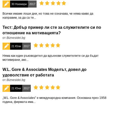
30 Ноември
2017
Всички имаме лоши дни, но това не означава, че няма какво да
направим, за да са те...
Тест: Добър пример ли сте за служителите си по
отношение на мотивацията?
от
Biznesidei.bg
21 Юли
2017
Няма как един ръководител да вдъхнови служителите си да бъдат
мотивирани, ако...
W.L. Gore & Associates Моделът, довел до
удоволствие от работата
от
Biznesidei.bg
21 Юни
2017
„W.L. Gore & Associates” е международна компания. Основана през 1958
година, фирмата има...