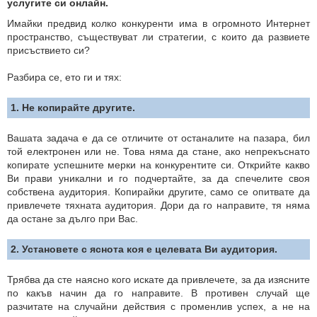
услугите си онлайн.
Имайки предвид колко конкуренти има в огромното Интернет
пространство, съществуват ли стратегии, с които да развиете
присъствието си?
Разбира се, ето ги и тях:
1. Не копирайте другите.
Вашата задача е да се отличите от останалите на пазара, бил
той електронен или не. Това няма да стане, ако непрекъснато
копирате успешните мерки на конкурентите си. Открийте какво
Ви прави уникални и го подчертайте, за да спечелите своя
собствена аудитория. Копирайки другите, само се опитвате да
привлечете тяхната аудитория. Дори да го направите, тя няма
да остане за дълго при Вас.
2. Установете с яснота коя е целевата Ви аудитория.
Трябва да сте наясно кого искате да привлечете, за да изясните
по какъв начин да го направите. В противен случай ще
разчитате на случайни действия с променлив успех, а не на