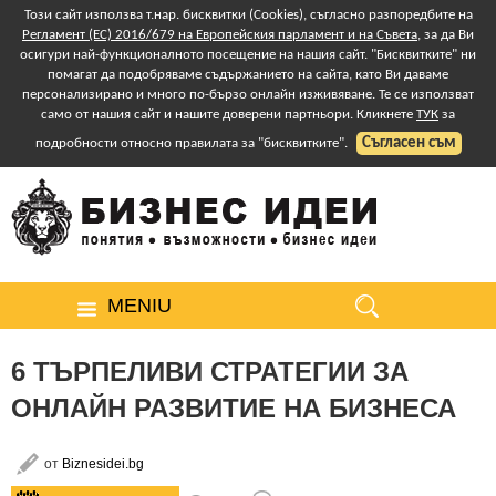
Този сайт използва т.нар. бисквитки (Cookies), съгласно разпоредбите на
Регламент (ЕС) 2016/679 на Европейския парламент и на Съвета
, за да Ви
осигури най-функционалното посещение на нашия сайт. "Бисквитките" ни
помагат да подобряваме съдържанието на сайта, като Ви даваме
персонализирано и много по-бързо онлайн изживяване. Те се използват
само от нашия сайт и нашите доверени партньори. Кликнете
ТУК
за
Съгласен съм
подробности относно правилата за "бисквитките".
MENIU
6 ТЪРПЕЛИВИ СТРАТЕГИИ ЗА
ОНЛАЙН РАЗВИТИЕ НА БИЗНЕСА
от
Biznesidei.bg