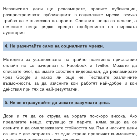
Независимо дали ще рекламирате, правите публикации,
разпространявате публикациите в социалните мрежи, всичко
трябва да е възможно по-просто. Сложните неща са неясни, а
неясните неща рядко срещат одобрението на широката
аудитория.
4. Не разчитайте само на социалните мрежи.
Методите за установяване на трайно позитивно присъствие
онлайн не се изчерпват с Facebook и Twitter. Можете да
списвате блог, да имате собствен видеоканал, да рекламирате
чрез Google и какво ли още не. Тествайте различните
възможности, за да изясните кои работят най-добре и кои
действия при тях са най-резултатни.
5. Не се страхувайте да искате разумната цена.
Дори и тя да се струва на хората по-скоро висока. Ако
предлагате нещо, струващо си парите, няма защо да се
свените и да омаловажавате стойността му. Пък и ниските цени
са нож с две остриета - от една страна привличат вниманието,
но от друга говорят за ниско качество.