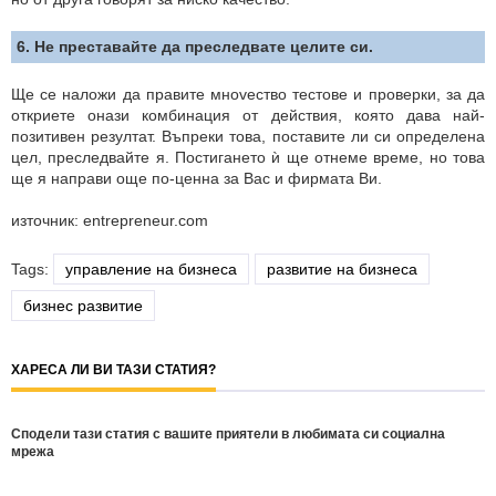
6. Не преставайте да преследвате целите си.
Ще се наложи да правите мноvество тестове и проверки, за да
откриете онази комбинация от действия, която дава най-
позитивен резултат. Въпреки това, поставите ли си определена
цел, преследвайте я. Постигането ѝ ще отнеме време, но това
ще я направи още по-ценна за Вас и фирмата Ви.
източник: entrepreneur.com
Tags:
управление на бизнеса
развитие на бизнеса
бизнес развитие
ХАРЕСА ЛИ ВИ ТАЗИ СТАТИЯ?
Сподели тази статия с вашите приятели в любимата си социална
мрежа