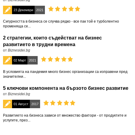
от
Biznesidei.bg
23 Декември
2021
Сигурността в бизнеса се случва рядко - все пак той е турболентно
променяща се...
2 стратегии, които съдействат на бизнес
развитието в трудни времена
от
Biznesidei.bg
02 Март
2021
В условията на пандемия много бизнес организации са изправени пред
значителни...
5 ключови компонента на бързото бизнес развитие
от
Biznesidei.bg
01 Август
2017
Развитието на бизнеса зависи от множество фактори - от продуктите и
услугите, през...