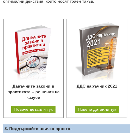
оптимални действия, които носят траен такъв.
Данъчните закони в
ДДС наръчник 2021
практиката – решения на
казуси
Повече детайли тук
Повече детайли тук
3. Поддържайте всичко просто.