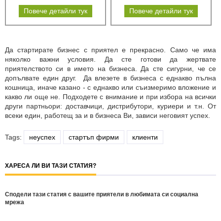
Повече детайли тук
Повече детайли тук
Да стартирате бизнес с приятел е прекрасно. Само че има
няколко важни условия. Да сте готови да жертвате
приятелството си в името на бизнеса. Да сте сигурни, че се
допълвате един друг. Да влезете в бизнеса с еднакво пълна
кошница, иначе казано - с еднакво или съизмеримо вложение и
какво ли още не. Подходете с внимание и при избора на всички
други партньори: доставчици, дистрибутори, куриери и т.н. От
всеки един, работещ за и в бизнеса Ви, зависи неговият успех.
Tags:
неуспех
стартъп фирми
клиенти
ХАРЕСА ЛИ ВИ ТАЗИ СТАТИЯ?
Сподели тази статия с вашите приятели в любимата си социална
мрежа