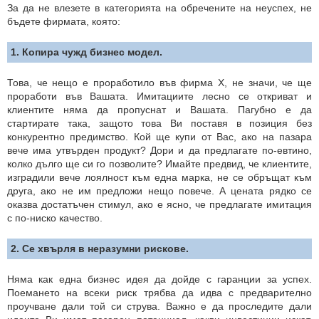
За да не влезете в категорията на обречените на неуспех, не
бъдете фирмата, която:
1. Копира чужд бизнес модел.
Това, че нещо е проработило във фирма Х, не значи, че ще
проработи във Вашата. Имитациите лесно се откриват и
клиентите няма да пропуснат и Вашата. Пагубно е да
стартирате така, защото това Ви поставя в позиция без
конкурентно предимство. Кой ще купи от Вас, ако на пазара
вече има утвърден продукт? Дори и да предлагате по-евтино,
колко дълго ще си го позволите? Имайте предвид, че клиентите,
изградили вече лоялност към една марка, не се обръщат към
друга, ако не им предложи нещо повече. А цената рядко се
оказва достатъчен стимул, ако е ясно, че предлагате имитация
с по-ниско качество.
2. Се хвърля в неразумни рискове.
Няма как една бизнес идея да дойде с гаранции за успех.
Поемането на всеки риск трябва да идва с предварително
проучване дали той си струва. Важно е да проследите дали