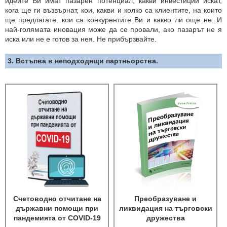
идеите Ви имат пазарен потенциал, какви инвестиции искат,
кога ще ги възвърнат, кои, какви и колко са клиентите, на които
ще предлагате, кои са конкурентите Ви и какво ли още не. И
най-голямата иновация може да се провали, ако пазарът не я
иска или не е готов за нея. Не прибързвайте.
3. Встъпва в неподходящи партньорства.
Счетоводно отчитане на
Преобразуване и
държавни помощи при
ликвидация на търговски
пандемията от COVID-19
дружества