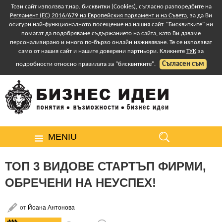
Този сайт използва т.нар. бисквитки (Cookies), съгласно разпоредбите на
Регламент (ЕС) 2016/679 на Европейския парламент и на Съвета
, за да Ви
осигури най-функционалното посещение на нашия сайт. "Бисквитките" ни
помагат да подобряваме съдържанието на сайта, като Ви даваме
персонализирано и много по-бързо онлайн изживяване. Те се използват
само от нашия сайт и нашите доверени партньори. Кликнете
ТУК
за
Съгласен съм
подробности относно правилата за "бисквитките".
MENIU
ТОП 3 ВИДОВЕ СТАРТЪП ФИРМИ,
ОБРЕЧЕНИ НА НЕУСПЕХ!
от
Йоана Антонова