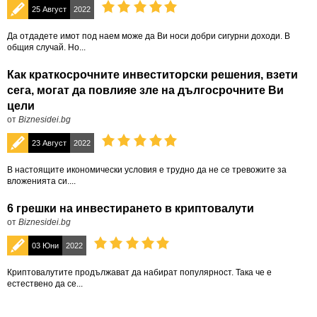
25 Август
2022
Да отдадете имот под наем може да Ви носи добри сигурни доходи. В
общия случай. Но...
Как краткосрочните инвеститорски решения, взети
сега, могат да повлияе зле на дългосрочните Ви
цели
от
Biznesidei.bg
23 Август
2022
В настоящите икономически условия е трудно да не се тревожите за
вложенията си....
6 грешки на инвестирането в криптовалути
от
Biznesidei.bg
03 Юни
2022
Криптовалутите продължават да набират популярност. Така че е
естествено да се...