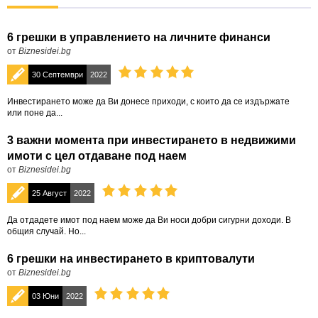
6 грешки в управлението на личните финанси
от
Biznesidei.bg
30 Септември
2022
Инвестирането може да Ви донесе приходи, с които да се издържате
или поне да...
3 важни момента при инвестирането в недвижими
имоти с цел отдаване под наем
от
Biznesidei.bg
25 Август
2022
Да отдадете имот под наем може да Ви носи добри сигурни доходи. В
общия случай. Но...
6 грешки на инвестирането в криптовалути
от
Biznesidei.bg
03 Юни
2022