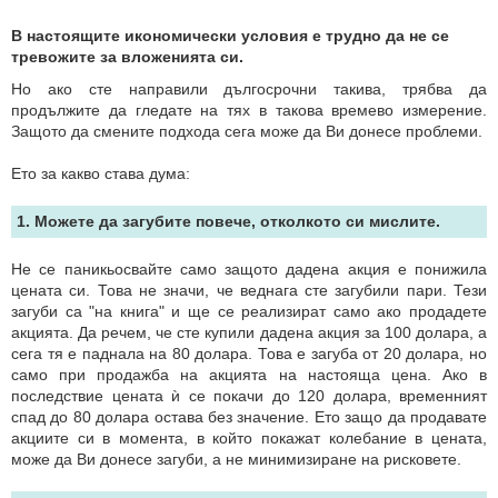
В настоящите икономически условия е трудно да не се
тревожите за вложенията си.
Но ако сте направили дългосрочни такива, трябва да
продължите да гледате на тях в такова времево измерение.
Защото да смените подхода сега може да Ви донесе проблеми.
Ето за какво става дума:
1. Можете да загубите повече, отколкото си мислите.
Не се паникьосвайте само защото дадена акция е понижила
цената си. Това не значи, че веднага сте загубили пари. Тези
загуби са "на книга" и ще се реализират само ако продадете
акцията. Да речем, че сте купили дадена акция за 100 долара, а
сега тя е паднала на 80 долара. Това е загуба от 20 долара, но
само при продажба на акцията на настояща цена. Ако в
последствие цената ѝ се покачи до 120 долара, временният
спад до 80 долара остава без значение. Ето защо да продавате
акциите си в момента, в който покажат колебание в цената,
може да Ви донесе загуби, а не минимизиране на рисковете.