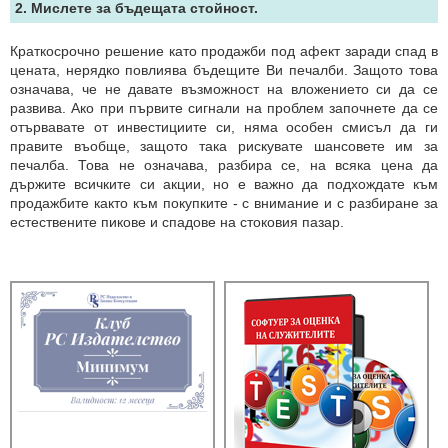
2. Мислете за бъдещата стойност.
Краткосрочно решение като продажби под афект заради спад в
цената, нерядко повлиява бъдещите Ви печалби. Защото това
означава, че не давате възможност на вложението си да се
развива. Ако при първите сигнали на проблем започнете да се
отървавате от инвестициите си, няма особен смисъл да ги
правите въобще, защото така рискувате шансовете им за
печалба. Това не означава, разбира се, на всяка цена да
държите всичките си акции, но е важно да подхождате към
продажбите както към покупките - с внимание и с разбиране за
естествените пикове и спадове на стоковия пазар.