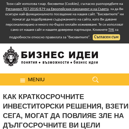
Този сайт използва т.нар. бисквитки (Cookies), съгласно разпоредбите на
Регламент (ЕС) 2016/679 на Европейския парламент и на Съвета
, за да Ви
осигури най-функционалното посещение на нашия сайт. "Бисквитките" ни
помагат да подобряваме съдържанието на сайта, като Ви даваме
персонализирано и много по-бързо онлайн изживяване. Те се използват
само от нашия сайт и нашите доверени партньори. Кликнете
ТУК
за
Съгласен съм
подробности относно правилата за "бисквитките".
MENIU
КАК КРАТКОСРОЧНИТЕ
ИНВЕСТИТОРСКИ РЕШЕНИЯ, ВЗЕТИ
СЕГА, МОГАТ ДА ПОВЛИЯЕ ЗЛЕ НА
ДЪЛГОСРОЧНИТЕ ВИ ЦЕЛИ