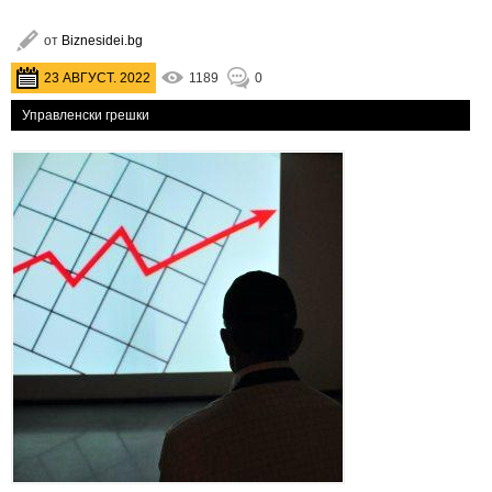
от
Biznesidei.bg
23 АВГУСТ. 2022
1189
0
Управленски грешки