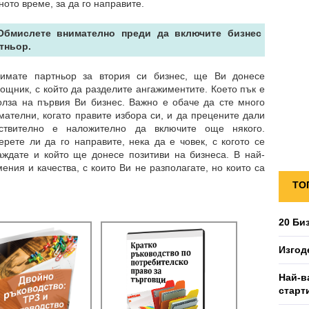
ното време, за да го направите.
Обмислете внимателно преди да включите бизнес
тньор.
имате партньор за втория си бизнес, ще Ви донесе
ощник, с който да разделите ангажиментите. Което пък е
олза на първия Ви бизнес. Важно е обаче да сте много
мателни, когато правите избора си, и да прецените дали
ствително е наложително да включите още някого.
ерете ли да го направите, нека да е човек, с когото се
аждате и който ще донесе позитиви на бизнеса. В най-
ния и качества, с които Ви не разполагате, но които са
ТО
20 Би
Изгод
Най-в
старт