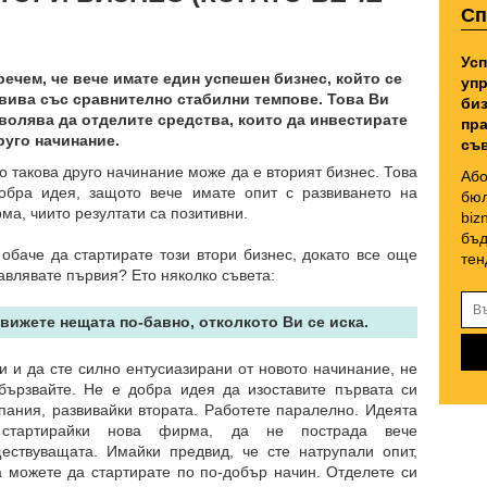
Сп
Усп
речем, че вече имате един успешен бизнес, който се
упр
вива със сравнително стабилни темпове. Това Ви
биз
волява да отделите средства, които да инвестирате
пра
руго начинание.
съв
о такова друго начинание може да е вторият бизнес. Това
Або
обра идея, защото вече имате опит с развиването на
бюл
ма, чиито резултати са позитивни.
biz
бъд
 обаче да стартирате този втори бизнес, докато все още
тен
авлявате първия? Ето няколко съвета:
Движете нещата по-бавно, отколкото Ви се иска.
и и да сте силно ентусиазирани от новото начинание, не
бързвайте. Не е добра идея да изоставите първата си
пания, развивайки втората. Работете паралелно. Идеята
 стартирайки нова фирма, да не пострада вече
ествуващата. Имайки предвид, че сте натрупали опит,
а можете да стартирате по по-добър начин. Отделете си