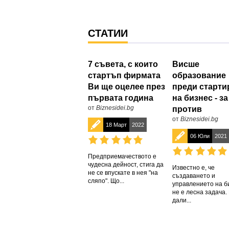
СТАТИИ
7 съвета, с които
Висше
стартъп фирмата
образование
Ви ще оцелее през
преди старти
първата година
на бизнес - за
от
Biznesidei.bg
против
от
Biznesidei.bg
18 Март
2022
06 Юли
2021
Предприемачеството е
чудесна дейност, стига да
Известно е, че
не се впускате в нея "на
създаването и
сляпо". Що...
управлението на б
не е лесна задача.
дали...