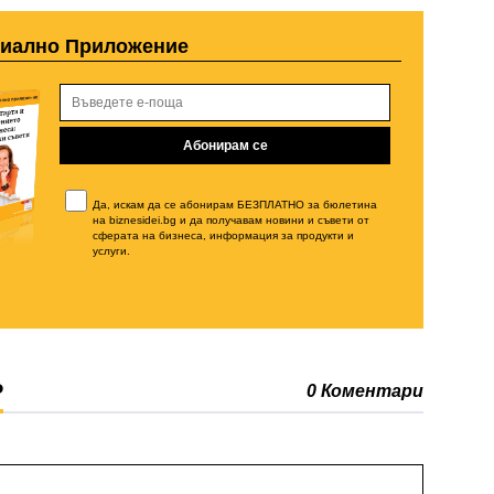
циално Приложение
Да, искам да се абонирам БЕЗПЛАТНО за бюлетина
на biznesidei.bg и да получавам новини и съвети от
сферата на бизнеса, информация за продукти и
услуги.
Р
0 Коментари