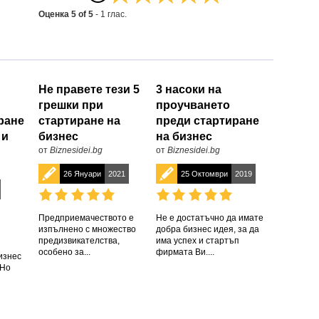
Оценка
5
of
5
-
1
глас.
Не правете тези 5
3 насоки на
грешки при
проучването
ране
стартиране на
преди стартиране
 и
бизнес
на бизнес
от
Biznesidei.bg
от
Biznesidei.bg
26 Януари
2021
25 Октомври
2019
Предприемачеството е
Не е достатъчно да имате
изпълнено с множество
добра бизнес идея, за да
предизвикателства,
има успех и стартъп
особено за...
фирмата Ви....
изнес
 Но