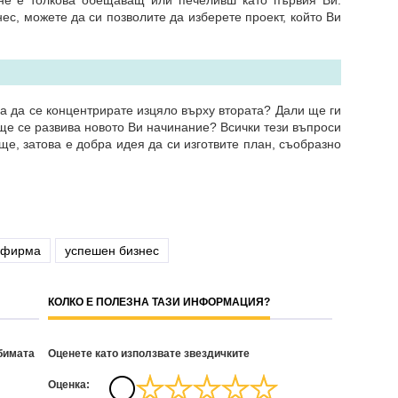
 не е толкова обещаващ или печеливш като първия Ви.
с, можете да си позволите да изберете проект, който Ви
а да се концентрирате изцяло върху втората? Дали ще ги
ще се развива новото Ви начинание? Всички тези въпроси
е, затова е добра идея да си изготвите план, съобразно
 фирма
успешен бизнес
КОЛКО Е ПОЛЕЗНА ТАЗИ ИНФОРМАЦИЯ?
бимата
Оценете като използвате звездичките
Oценка: