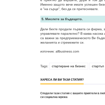
е приятно да вършите, дори и той да
Именно защото вече имате успешен бизне
е "на сърце", без да се притеснявате.
5. Мислете за бъдещето.
Дали бихте продали първата си фирма, з
управлявате паралелно? В каква насока 
са важни за предприемаческото Ви бъдещ
желанията и стремежите си.
източник: allbusiness.com
Tags:
стартиране на бизнес
стартъп
ХАРЕСА ЛИ ВИ ТАЗИ СТАТИЯ?
Сподели тази статия с вашите приятели в лю
си социална мрежа