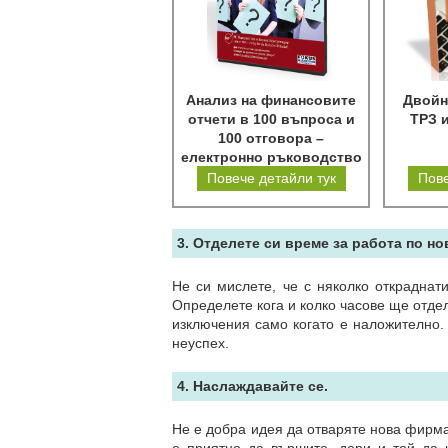
Анализ на финансовите
Двойн
отчети в 100 въпроса и
ТРЗ 
100 отговора –
електронно ръководство
Повече детайли тук
Пове
3. Отделете си време за работа по но
Не си мислете, че с няколко откраднат
Определете кога и колко часове ще отдел
изключения само когато е наложително.
неуспех.
4. Наслаждавайте се.
Не е добра идея да отваряте нова фирма