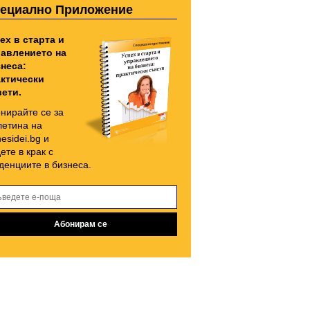
ециално Приложение
ех в старта и
авлението на
неса:
ктически
ети.
нирайте се за
етина на
nesidei.bg и
ете в крак с
денциите в бизнеса.