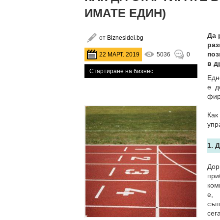
ИМАТЕ ЕДИН)
Да 
от
Biznesidei.bg
раз
поз
22 МАРТ. 2019
5036
0
в д
Стартиране на бизнес
Едн
е д
фир
Как
упр
1. 
Дор
при
ком
е,
същ
сег