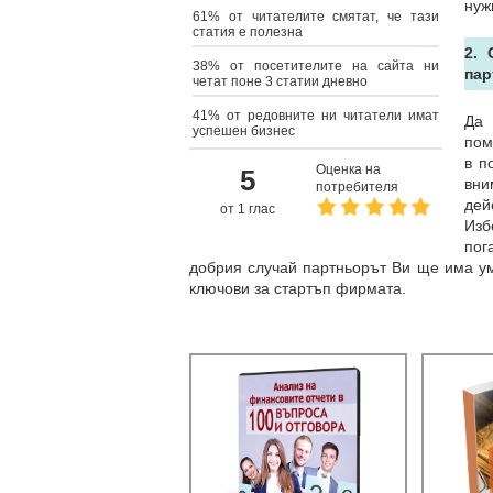
нуж
61% от читателите смятат, че тази
статия е полезна
2. 
38% от посетителите на сайта ни
пар
четат поне 3 статии дневно
41% от редовните ни читатели имат
Да 
успешен бизнес
пом
в п
Оценка на
5
вни
потребителя
дей
от 1 глас
Изб
пог
добрия случай партньорът Ви ще има уме
ключови за стартъп фирмата.