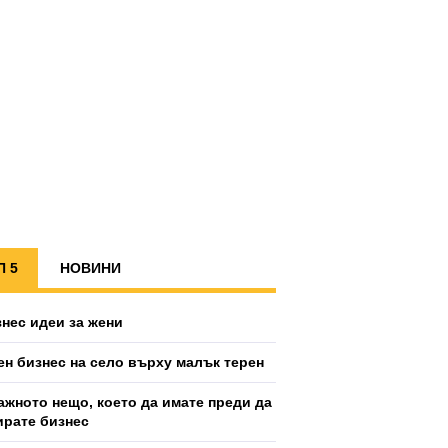
П 5
НОВИНИ
знес идеи за жени
ен бизнес на село върху малък терен
ажното нещо, което да имате преди да
ирате бизнес