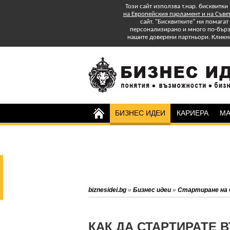
Този сайт използва т.нар. бисквитки
на Европейския парламент и на Съве
сайт. "Бисквитките" ни помага
персонализирано и много по-бързо
нашите доверени партньори. Кликн
БИЗНЕС ИДЕИ
КАРИЕРА
МА
Изтеглете БЕЗПЛАТНО
Специално Приложение
"Успех в старта и управлението на
бизнеса: практически съвети."
Абонирайте се за бюлетина на
biznesidei.bg
»
Бизнес идеи
»
Стартиране на 
biznesidei.bg и бъдете в крак с
тенденциите в бизнеса.
КАК ДА СТАРТИРАТЕ 