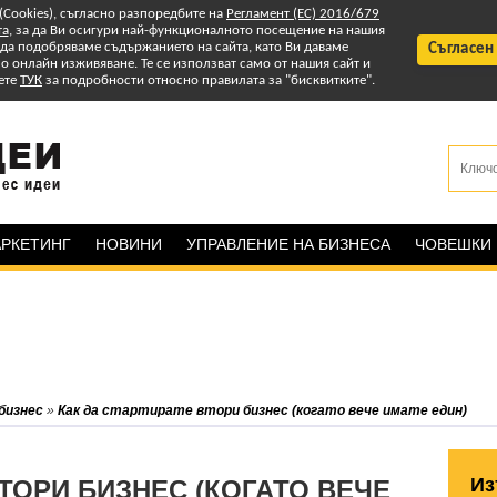
 (Cookies), съгласно разпоредбите на
Регламент (ЕС) 2016/679
та
, за да Ви осигури най-функционалното посещение на нашия
т да подобряваме съдържанието на сайта, като Ви даваме
Съгласен
 онлайн изживяване. Те се използват само от нашия сайт и
ете
ТУК
за подробности относно правилата за "бисквитките".
РКЕТИНГ
НОВИНИ
УПРАВЛЕНИЕ НА БИЗНЕСА
ЧОВЕШКИ
бизнес
»
Как да стартирате втори бизнес (когато вече имате един)
Из
ВТОРИ БИЗНЕС (КОГАТО ВЕЧЕ