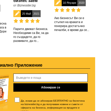
бизнес заем
10 Януари
2020
от
Biznesidei.bg
25 Май
2021
Ако бизнесът Ви си е
стъпил на краката и
есна
генерира достатъчно
ага в
Парите движат бизнеса.
печалби, е време да се...
Дори
Необходими са Ви, за да
го създадете, да го
развивате, да го...
циално Приложение
Да, искам да се абонирам БЕЗПЛАТНО за бюлетина
на biznesidei.bg и да получавам новини и съвети от
сферата на бизнеса, информация за продукти и