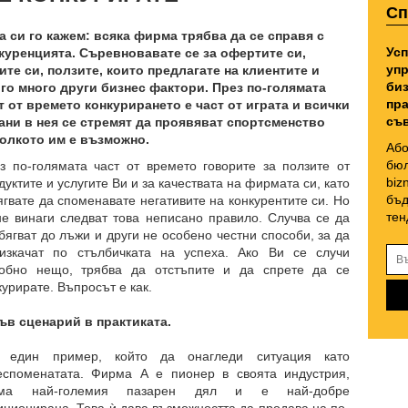
Сп
а си го кажем: всяка фирма трябва да се справя с
Усп
куренцията. Съревновавате се за офертите си,
упр
ите си, ползите, които предлагате на клиентите и
биз
го много други бизнес фактори. През по-голямата
пра
т от времето конкурирането е част от играта и всички
съв
ани в нея се стремят да проявяват спортсменство
олкото им е възможно.
Або
бюл
з по-голямата част от времето говорите за ползите от
biz
дуктите и услугите Ви и за качествата на фирмата си, като
бъд
ягвате да споменавате негативите на конкурентите си. Но
тен
не винаги следват това неписано правило. Случва се да
бягват до лъжи и други не особено честни способи, за да
изкачат по стълбичката на успеха. Ако Ви се случи
обно нещо, трябва да отстъпите и да спрете да се
курирате. Въпросът е как.
ъв сценарий в практиката.
 един пример, който да онагледи ситуация като
еспоменатата. Фирма А е пионер в своята индустрия,
ема най-големия пазарен дял и е най-добре