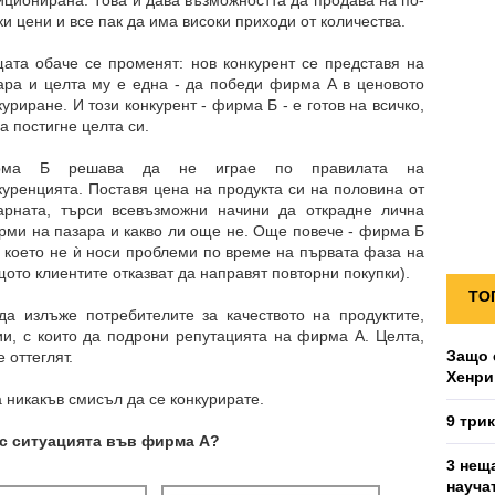
ициониранa. Това ѝ дава възможността да продава на по-
ки цени и все пак да има високи приходи от количества.
ата обаче се променят: нов конкурент се представя на
ара и целта му е една - да победи фирма А в ценовото
куриране. И този конкурент - фирма Б - е готов на всичко,
да постигне целта си.
рма Б решава да не играе по правилата на
куренцията. Поставя цена на продукта си на половина от
арната, търси всевъзможни начини да открадне лична
рми на пазара и какво ли още не. Още повече - фирма Б
, което не ѝ носи проблеми по време на първата фаза на
щото клиентите отказват да направят повторни покупки).
ТО
а излъже потребителите за качеството на продуктите,
и, с които да подрони репутацията на фирма А. Целта,
Защо 
 оттеглят.
Хенри
а никакъв смисъл да се конкурирате.
9 три
ъс ситуацията във фирма А?
3 нещ
науча