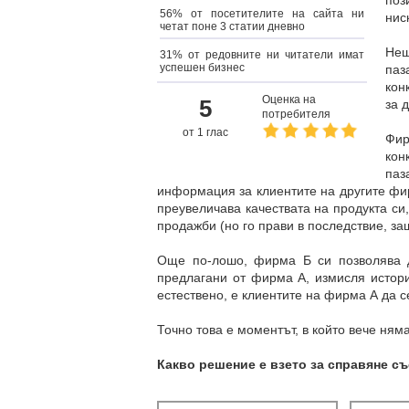
поз
56% от посетителите на сайта ни
нис
четат поне 3 статии дневно
Нещ
31% от редовните ни читатели имат
успешен бизнес
паз
кон
Оценка на
5
за 
потребителя
от 1 глас
Фи
кон
паз
информация за клиентите на другите фи
преувеличава качествата на продукта си
продажби (но го прави в последствие, за
Още по-лошо, фирма Б си позволява д
предлагани от фирма А, измисля истори
естествено, е клиентите на фирма А да се
Точно това е моментът, в който вече ням
Какво решение е взето за справяне с