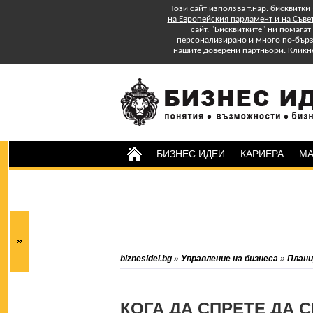
Този сайт използва т.нар. бисквитки
на Европейския парламент и на Съве
сайт. "Бисквитките" ни помага
персонализирано и много по-бързо
нашите доверени партньори. Кликн
БИЗНЕС ИДЕИ
КАРИЕРА
МА
Изтеглете БЕЗПЛАТНО
Специално Приложение
"Успех в старта и управлението на
бизнеса: практически съвети."
Абонирайте се за бюлетина на
biznesidei.bg
»
Управление на бизнеса
»
Плани
biznesidei.bg и бъдете в крак с
тенденциите в бизнеса.
КОГА ДА СПРЕТЕ ДА 