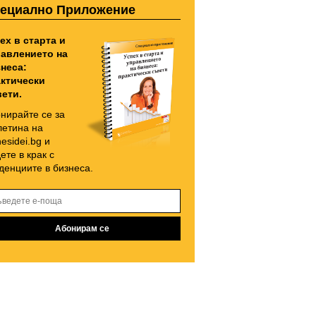
ециално Приложение
ех в старта и
авлението на
неса:
ктически
ети.
нирайте се за
етина на
nesidei.bg и
ете в крак с
денциите в бизнеса.