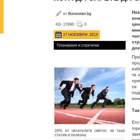
Нек
от
Biznesidei.bg
кон
цен
17090
0
мно
27 НОЕМВРИ. 2015
час
стр
Планиране и стратегии
док
Пре
про
изб
те 
при
се 
под
кон
Так
Ето
гор
28% от читателите смятат, че тази
за
статия е полезна