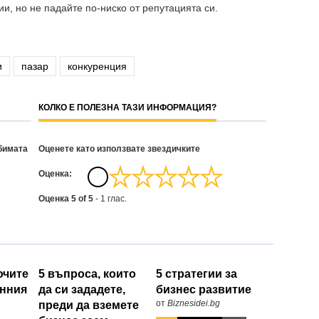
ии, но не падайте по-ниско от репутацията си.
и
пазар
конкуренция
КОЛКО Е ПОЛЕЗНА ТАЗИ ИНФОРМАЦИЯ?
бимата
Оценете като използвате звездичките
Oценка:
Оценка
5
of
5
-
1
глас.
ючите
5 въпроса, които
5 стратегии за
онния
да си зададете,
бизнес развитие
от
Biznesidei.bg
преди да вземете