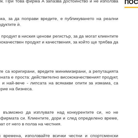
к. При това фирма А запазва достойнство и не използва
ПОС
ма, за да поправи вредите, е публикуването на реални
одуктите ѝ.
продукт в ниския ценови регистър, за да могат клиентите
кокачествен продукт и качествения, за който ще трябва да
ите са коригирани, вредите минимизирани, а репутацията
ината е проста: действително висококачественият продукт,
 и най-вече - липсата на всякакви опити за измама, са
ерие на бизнеса.
ко възможно да изплувате над конкурентите си, но не
 фирмата си. Клиентите, дори и след определено време,
ат от него в полза на честния.
 времена, използвайте всички честни и спортсменски