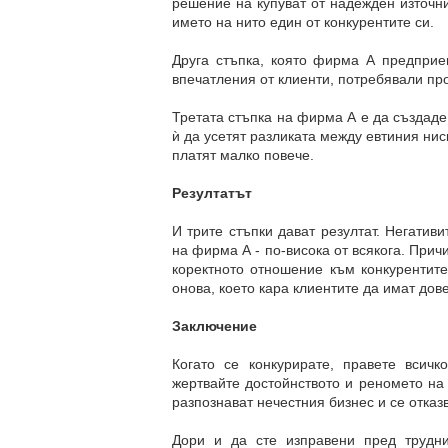
решение на купуват от надежден източни
името на нито един от конкурентите си.
Друга стъпка, която фирма А предприе
впечатления от клиенти, потребявали пр
Третата стъпка на фирма А е да създаде 
ѝ да усетят разликата между евтиния нис
платят малко повече.
Резултатът
И трите стъпки дават резултат. Негатив
на фирма А - по-висока от всякога. Прич
коректното отношение към конкурентите
онова, което кара клиентите да имат дов
Заключение
Когато се конкурирате, правете всич
жертвайте достойнството и реномето на
разпознават нечестния бизнес и се отказв
Дори и да сте изправени пред трудни