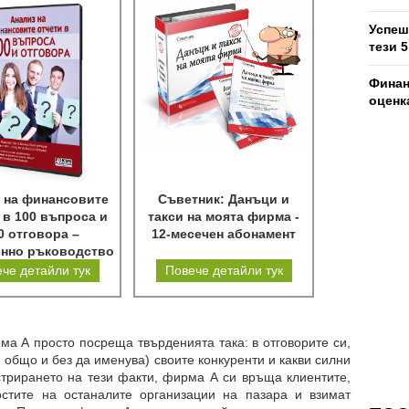
Успеш
тези 
Финан
оценк
 на финансовите
Съветник: Данъци и
 в 100 въпроса и
такси на моята фирма -
0 отговора –
12-месечен абонамент
онно ръководство
че детайли тук
Повече детайли тук
ма А просто посреща твърденията така: в отговорите си,
м общо и без да именува) своите конкуренти и какви силни
стрирането на тези факти, фирма А си връща клиентите,
остите на останалите организации на пазара и взимат