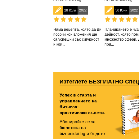
от
Biznesidei.bg
от
Biznesidei.bg
28 Юли
2022
30 Юни
2022
Няма рецепта, която да Ви
Планирането е чуд
посочи кои вложения ще
дейност, която пом
са успешни със сигурност
множество сфери. 
и кои...
при...
Изтеглете БЕЗПЛАТНО Спе
Успех в старта и
управлението на
бизнеса:
практически съвети.
Абонирайте се за
бюлетина на
biznesidei.bg и бъдете