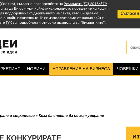
 (Cookies), съгласно разпоредбите на
Регламент (ЕС) 2016/679
та
, за да Ви осигури най-функционалното посещение на нашия
т да подобряваме съдържанието на сайта, като Ви даваме
Съгласен
 онлайн изживяване. Те се използват само от нашия сайт и
ете
ТУК
за подробности относно правилата за "бисквитките".
РКЕТИНГ
НОВИНИ
УПРАВЛЕНИЕ НА БИЗНЕСА
ЧОВЕШКИ
ране и стратегии
»
Кога да спрете да се конкурирате
Из
СЕ КОНКУРИРАТЕ