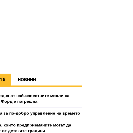
П 5
НОВИНИ
една от най-известните мисли на
 Форд е погрешна
ка за по-добро управление на времето
а, които предприемачите могат да
т от детските градини