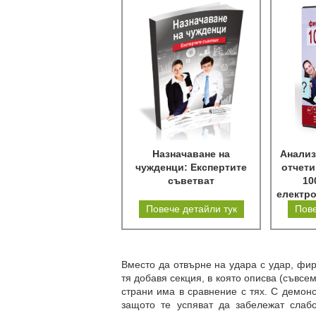
Назначаване на
Анализ
чужденци: Експертите
отчети
съветват
10
електр
Повече детайли тук
Пове
Вместо да отвърне на удара с удар, фир
тя добавя секция, в която описва (съвсе
страни има в сравнение с тях. С демон
защото те успяват да забележат слаб