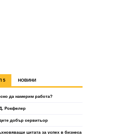
П 5
НОВИНИ
есно да намерим работа?
Д. Рокфелер
дете добър сервитьор
ъхновяващи цитата за успех в бизнеса