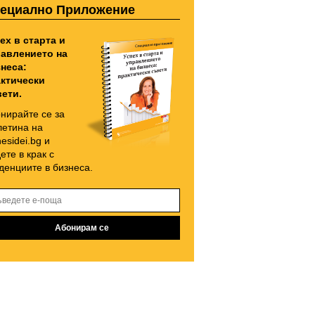
ециално Приложение
ех в старта и
авлението на
неса:
ктически
ети.
нирайте се за
етина на
nesidei.bg и
ете в крак с
денциите в бизнеса.