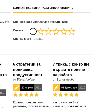
КОЛКО Е ПОЛЕЗНА ТАЗИ ИНФОРМАЦИЯ?
бимата
Оценете като използвате звездичките
Oценка:
Оценка
5
of
5
-
1
глас.
о
6 стратегии за
7 трика, с които ще
повишена
вършите повече
стта
продуктивност
на работа
от
Biznesidei.bg
от
Biznesidei.bg
20 Април
2021
01 Декември
2020
2021
Колкото по-ефективно
Както сигурно Ви е
работите, толкова повече
известно, по-важно е да
отите