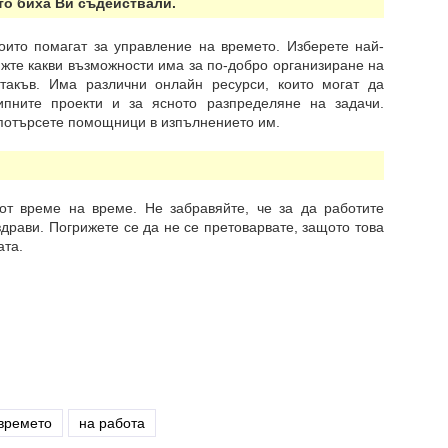
ито биха Ви съдействали.
ито помагат за управление на времето. Изберете най-
ижте какви възможности има за по-добро организиране на
 такъв. Има различни онлайн ресурси, които могат да
ипните проекти и за ясното разпределяне на задачи.
 потърсете помощници в изпълнението им.
от време на време. Не забравяйте, че за да работите
здрави. Погрижете се да не се претоварвате, защото това
ата.
времето
на работа