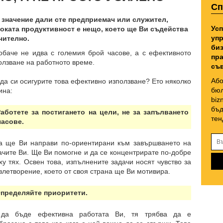
Сп
 значение дали сте предприемач или служител,
Усп
оката продуктивност е нещо, което ще Ви съдейства
упр
чително.
биз
обаче не идва с големия брой часове, а с ефективното
пра
олзване на работното време.
съв
Або
 да си осигурите това ефективно използване? Ето няколко
бюл
ина:
biz
бъд
Работете за постигането на цели, не за запълването
тен
часове.
а ще Ви направи по-ориентирани към завършването на
ачите Ви. Ще Ви помогне и да се концентрирате по-добре
ху тях. Освен това, изпълнените задачи носят чувство за
влетворение, което от своя страна ще Ви мотивира.
Определяйте приоритети.
да бъде ефективна работата Ви, тя трябва да е