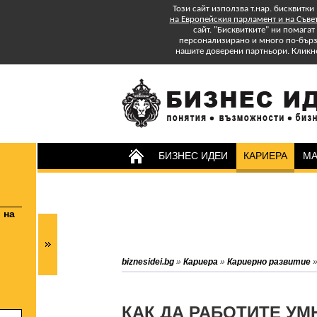
Този сайт използва т.нар. бисквитки
на Европейския парламент и на Съве
сайт. "Бисквитките" ни помага
персонализирано и много по-бързо
нашите доверени партньори. Кликн
БИЗНЕС ИДЕИ
КАРИЕРА
МА
Изтеглете БЕЗПЛАТНО
Специално Приложение
"Успех в старта и управлението на
бизнеса: практически съвети."
Абонирайте се за бюлетина на
biznesidei.bg
»
Кариера
»
Кариерно развитие
biznesidei.bg и бъдете в крак с
тенденциите в бизнеса.
КАК ДА РАБОТИТЕ УМ