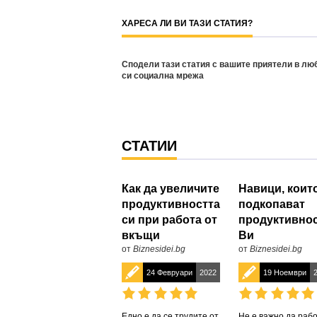
ХАРЕСА ЛИ ВИ ТАЗИ СТАТИЯ?
Сподели тази статия с вашите приятели в лю
си социална мрежа
СТАТИИ
Как да увеличите
Навици, коит
продуктивността
подкопават
си при работа от
продуктивно
вкъщи
Ви
от
Biznesidei.bg
от
Biznesidei.bg
24 Февруари
2022
19 Ноември
Едно е да се трудите от
Не е важно да раб