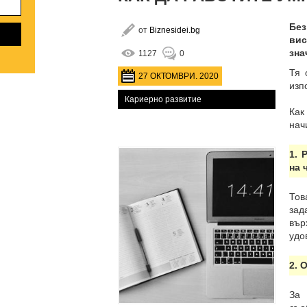
Без
от
Biznesidei.bg
вис
зна
1127
0
Тя 
27 ОКТОМВРИ. 2020
изп
Кариерно развитие
Как
нач
1. 
на 
Тов
зад
вър
удо
2. 
За 