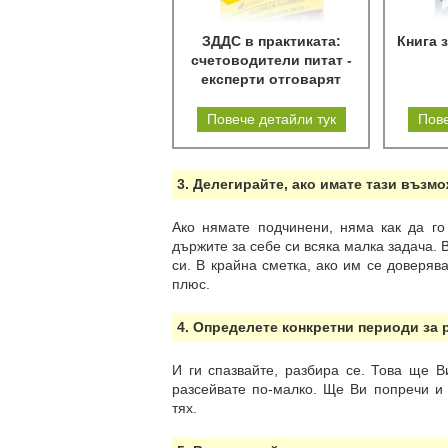
ЗДДС в практиката:
Книга 
счетоводители питат -
експерти отговарят
Повече детайли тук
Пове
3. Делегирайте, ако имате тази възмо
Ако нямате подчинени, няма как да го
държите за себе си всяка малка задача. 
си. В крайна сметка, ако им се доверяв
плюс.
4. Определете конкретни периоди за 
И ги спазвайте, разбира се. Това ще В
разсейвате по-малко. Ще Ви попречи и 
тях.