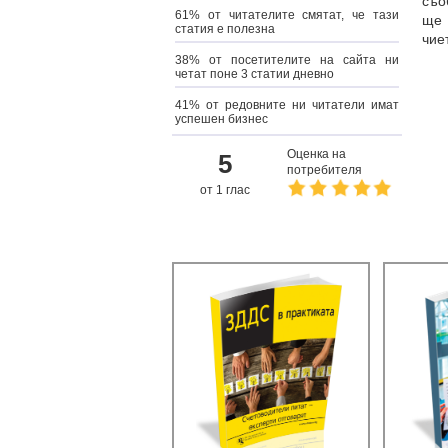
съо
61% от читателите смятат, че тази
ще 
статия е полезна
чие
38% от посетителите на сайта ни
четат поне 3 статии дневно
41% от редовните ни читатели имат
успешен бизнес
Оценка на
5
потребителя
от 1 глас