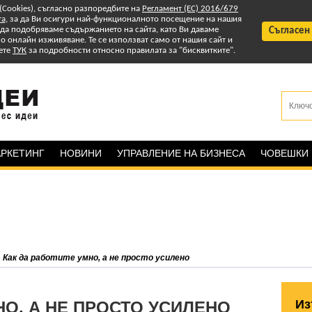
 (Cookies), съгласно разпоредбите на
Регламент (ЕС) 2016/679
та
, за да Ви осигури най-функционалното посещение на нашия
т да подобряваме съдържанието на сайта, като Ви даваме
Съгласен
 онлайн изживяване. Те се използват само от нашия сайт и
ете
ТУК
за подробности относно правилата за "бисквитките".
РКЕТИНГ
НОВИНИ
УПРАВЛЕНИЕ НА БИЗНЕСА
ЧОВЕШКИ
»
Как да работите умно, а не просто усилено
Из
НО, А НЕ ПРОСТО УСИЛЕНО