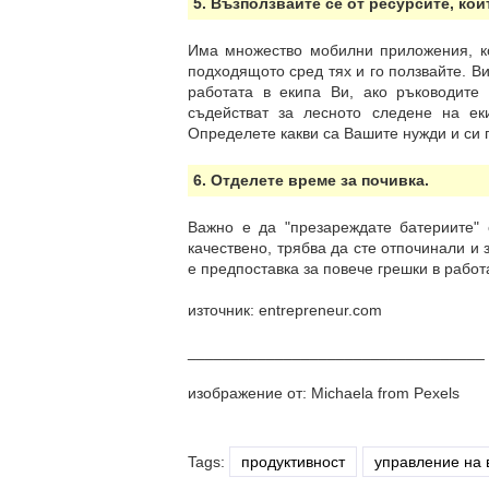
5. Възползвайте се от ресурсите, ко
Има множество мобилни приложения, ко
подходящото сред тях и го ползвайте. В
работата в екипа Ви, ако ръководите
съдействат за лесното следене на ек
Определете какви са Вашите нужди и си
6. Отделете време за почивка.
Важно е да "презареждате батериите" 
качествено, трябва да сте отпочинали и 
е предпоставка за повече грешки в работ
източник: entrepreneur.com
__________________________________
изображение от: Michaela from Pexels
Tags:
продуктивност
управление на 