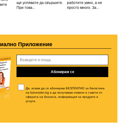
ще успявате да свършите.
работите умно, а не
вите
При това...
просто много. За...
циално Приложение
Да, искам да се абонирам БЕЗПЛАТНО за бюлетина
на biznesidei.bg и да получавам новини и съвети от
сферата на бизнеса, информация за продукти и
услуги.