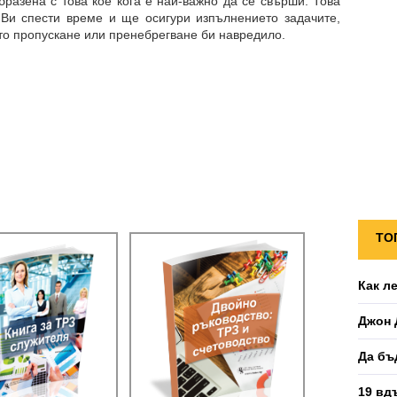
бразена с това кое кога е най-важно да се свърши. Това
Ви спести време и ще осигури изпълнението задачите,
то пропускане или пренебрегване би навредило.
ТО
Как л
Джон 
Да бъ
19 вд