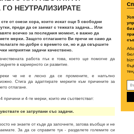
Сп
А ГО НЕУТРАЛИЗИРАТЕ
Усп
 сте от онези хора, които искат още 5 свободни
упр
утки, преди да се заемат с тежката задача... Или
биз
авяте всичко за последния момент, е важно да
пра
мете мерки. Защото отлагането Ви пречи не само да
съв
полагате по-добре с времето си, но и да свършите
Або
чки неприятни задачи качествено.
бюл
ачествената работа пък е това, което ще помогне да
biz
реднете в кариерното си развитие.
бъд
тен
реки че не е лесно да се промените, е напълно
можно. Стига да адаптирате мерките към причините за
ето отлагане.
 4 причини и 4-те мерки, които им съответстват:
Чувствате се затрупани със задачи.
росто не знаете от къде да започнете, затова въобще и не
заемате. За да се справите тук - разделете големите си