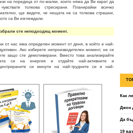
ачи на поредица от по-малки, които няма да Ви карат да
чувствате толкова стресирани. Планирайки всичко
мателно, ще видите, че нещата не са толкова страшни,
кото са Ви изглеждали.
Избрали сте неподходящ момент.
ки от нас има определен момент от деня, в който е най-
дуктивен. Ако изберете непроизводителен момент, не се
ете защо сте демотивирани. Вместо това анализирайте
вата си на енергия и отдайте най-активните и
центрираните си минути на най-трудните си и най-
ТО
Как л
Джон 
Да бъ
19 вд