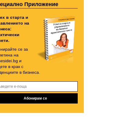
ециално Приложение
ех в старта и
авлението на
неса:
ктически
ети.
нирайте се за
етина на
nesidei.bg и
ете в крак с
денциите в бизнеса.