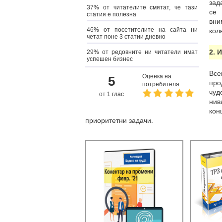
зад
37% от читателите смятат, че тази
се 
статия е полезна
вни
46% от посетителите на сайта ни
кол
четат поне 3 статии дневно
2. 
29% от редовните ни читатели имат
успешен бизнес
Все
Оценка на
5
про
потребителя
чуд
от 1 глас
ни
кон
приоритетни задачи.