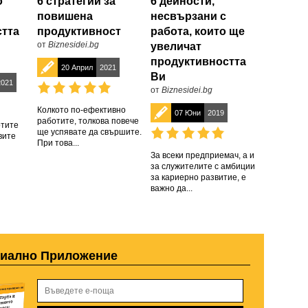
о
6 стратегии за
6 дейности,
повишена
несвързани с
стта
продуктивност
работа, които ще
от
Biznesidei.bg
увеличат
продуктивността
20 Април
2021
Ви
2021
от
Biznesidei.bg
Колкото по-ефективно
07 Юни
2019
работите, толкова повече
отите
ще успявате да свършите.
вите
При това...
За всеки предприемач, а и
за служителите с амбиции
за кариерно развитие, е
важно да...
циално Приложение