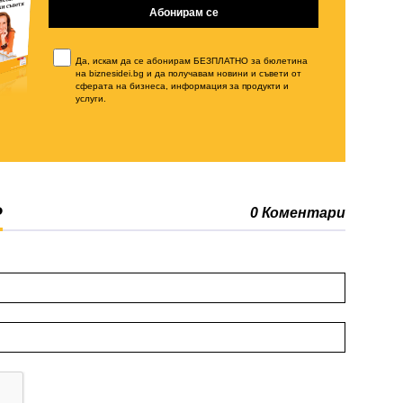
Да, искам да се абонирам БЕЗПЛАТНО за бюлетина
на biznesidei.bg и да получавам новини и съвети от
сферата на бизнеса, информация за продукти и
услуги.
Р
0 Коментари