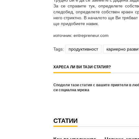
Трудно Ви е да се заемете с дадена зада
За се справите тук, определете собств
следобед, определете собствен краен ср
него стриктно. В началото ще Ви трябват
ще придобиете навик.
източник: entrepreneur.com
Tags:
продуктивност
кариерно разви
ХАРЕСА ЛИ ВИ ТАЗИ СТАТИЯ?
Сподели тази статия с вашите приятели в лю
си социална мрежа
СТАТИИ