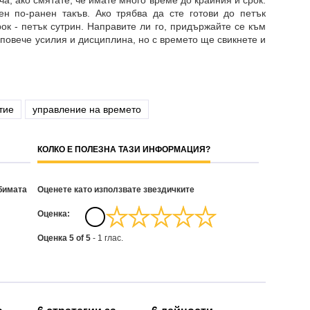
ча, ако смятате, че имате много време до крайния ѝ срок.
ен по-ранен такъв. Ако трябва да сте готови до петък
ок - петък сутрин. Направите ли го, придържайте се към
 повече усилия и дисциплина, но с времето ще свикнете и
тие
управление на времето
КОЛКО Е ПОЛЕЗНА ТАЗИ ИНФОРМАЦИЯ?
бимата
Оценете като използвате звездичките
Oценка:
Оценка
5
of
5
-
1
глас.