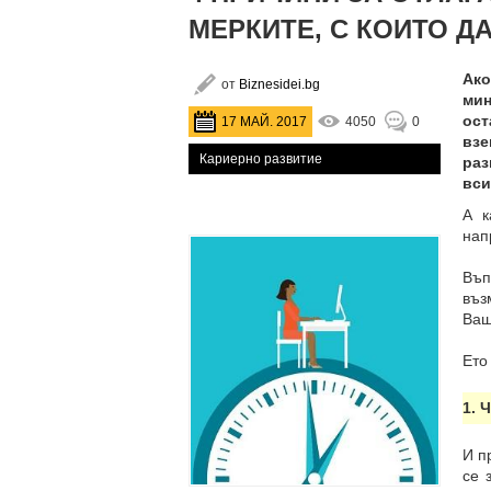
МЕРКИТЕ, С КОИТО Д
Ако
от
Biznesidei.bg
мин
ост
17 МАЙ. 2017
4050
0
взе
Кариерно развитие
раз
вси
А к
нап
Въп
въз
Ваш
Ето
1. 
И п
се 