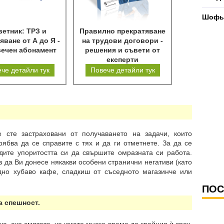
Шофьо
етник: ТРЗ и
Правилно прекратяване
яване от А до Я -
на трудови договори -
сечен абонамент
решения и съвети от
експерти
че детайли тук
Повече детайли тук
е сте застраховани от получаването на задачи, които
ябва да се справите с тях и да ги отметнете. За да се
дите упоритостта си да свършите омразната си работа.
з да Ви донесе някакви особени странични негативи (като
дно хубаво кафе, сладкиш от съседното магазинче или
ПОС
а спешност.