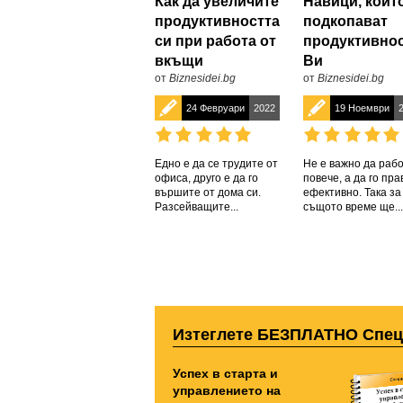
Как да увеличите
Навици, коит
продуктивността
подкопават
си при работа от
продуктивно
вкъщи
Ви
от
Biznesidei.bg
от
Biznesidei.bg
24 Февруари
2022
19 Ноември
Едно е да се трудите от
Не е важно да раб
офиса, друго е да го
повече, а да го пра
вършите от дома си.
ефективно. Така за
Разсейващите...
същото време ще...
Изтеглете БЕЗПЛАТНО Спе
Успех в старта и
управлението на