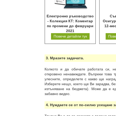
Електронно ръководство
Съв
- Колекция КТ: Коментар
Осигур
по промени до февруари
12-ме
2021
Повече детайли тук
Пове
3. Мразите задачата.
Колкото и да обичате работата си, н
откровено ненавиждате. Въпреки това тр
улесните, определете с какво ще награ
Изберете нещо, което ще Ви зарадва, бе
изтъняване на бюджета). Може да е е
забавно видео.
4. Нуждаете се от по-силно усещане з