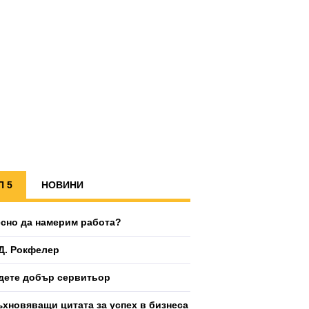
П 5
НОВИНИ
есно да намерим работа?
Д. Рокфелер
дете добър сервитьор
ъхновяващи цитата за успех в бизнеса