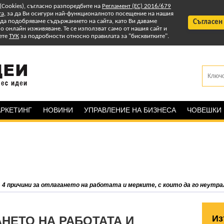
 (Cookies), съгласно разпоредбите на
Регламент (ЕС) 2016/679
та
, за да Ви осигури най-функционалното посещение на нашия
т да подобряваме съдържанието на сайта, като Ви даваме
Съгласен
 онлайн изживяване. Те се използват само от нашия сайт и
ете
ТУК
за подробности относно правилата за "бисквитките".
РКЕТИНГ
НОВИНИ
УПРАВЛЕНИЕ НА БИЗНЕСА
ЧОВЕШКИ
»
4 причини за отлагането на работата и мерките, с които да го неутр
Из
АНЕТО НА РАБОТАТА И