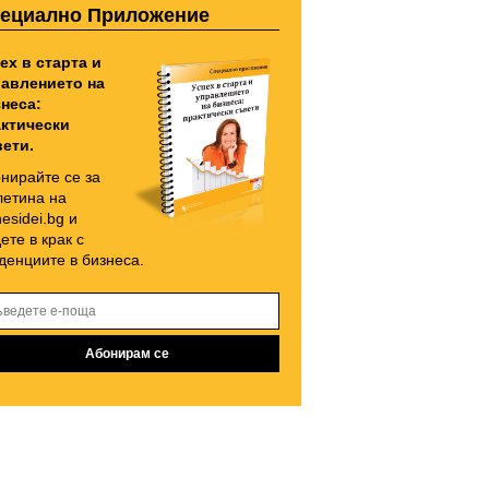
ециално Приложение
ех в старта и
авлението на
неса:
ктически
ети.
нирайте се за
етина на
nesidei.bg и
ете в крак с
денциите в бизнеса.