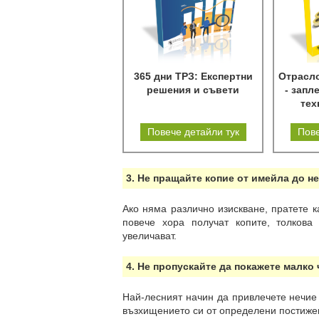
365 дни ТРЗ: Експертни
Отрасл
решения и съвети
- запл
тех
Повече детайли тук
Пове
3. Не пращайте копие от имейла до н
Ако няма различно изискване, пратете к
повече хора получат копите, толкова
увеличават.
4. Не пропускайте да покажете малко 
Най-лесният начин да привлечете нечие 
възхищението си от определени постиже