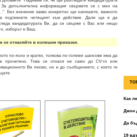
а добавите "Надявам се, че ще разгледате кандидатурата
 За допълнителна информация свържете се с мен на
...". Без значение какво конкретно ще напишете, важното
а подтикнете четящият към действие. Дали ще е да
гледа кандидатурата Ви, да се свърже с Вас или нещо
го, изборът е Ваш.
Не се отнасяйте в излишни приказки.
кото по-ясно и кратко, толкова по-големи шансове има да
е прочетено. Това се отнася не само до CV-то или
ивационното Ви писмо, но и до съобщението, с което ги
щате.
ТО
Как л
Джон 
Да бъ
19 вд