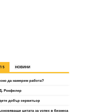
П 5
НОВИНИ
есно да намерим работа?
Д. Рокфелер
дете добър сервитьор
ъхновяващи цитата за успех в бизнеса