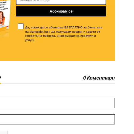
Да, искам да се абонирам БЕЗПЛАТНО за бюлетина
на biznesidei.bg и да получавам новини и съвети от
сферата на бизнеса, информация за продукти и
услуги.
Р
0 Коментари