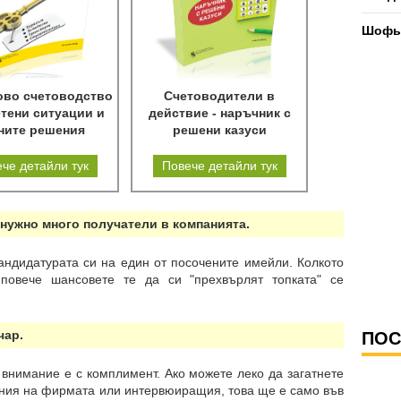
Шофьо
ово счетоводство
Счетоводители в
етени ситуации и
действие - наръчник с
ните решения
решени казуси
че детайли тук
Повече детайли тук
енужно много получатели в компанията.
андидатурата си на един от посочените имейли. Колкото
 повече шансовете те да си "прехвърлят топката" се
чар.
ПОС
внимание е с комплимент. Ако можете леко да загатнете
ния на фирмата или интервюиращия, това ще е само във