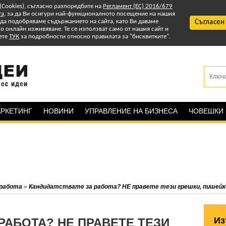
 (Cookies), съгласно разпоредбите на
Регламент (ЕС) 2016/679
та
, за да Ви осигури най-функционалното посещение на нашия
т да подобряваме съдържанието на сайта, като Ви даваме
Съгласен
 онлайн изживяване. Те се използват само от нашия сайт и
ете
ТУК
за подробности относно правилата за "бисквитките".
РКЕТИНГ
НОВИНИ
УПРАВЛЕНИЕ НА БИЗНЕСА
ЧОВЕШКИ
 работа
»
Кандидатствате за работа? НЕ правете тези грешки, пишейк
Из
РАБОТА? НЕ ПРАВЕТЕ ТЕЗИ