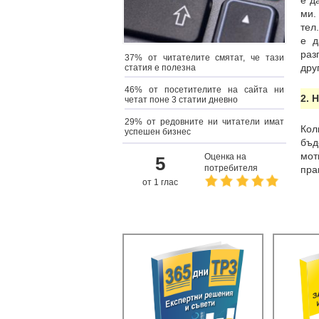
е д
ми.
тел
е д
раз
37% от читателите смятат, че тази
дру
статия е полезна
46% от посетителите на сайта ни
2. 
четат поне 3 статии дневно
29% от редовните ни читатели имат
Кол
успешен бизнес
бъд
мот
Оценка на
5
потребителя
пра
от 1 глас