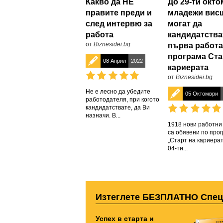
Какво да НЕ
До 29-ти окт
правите преди и
младежи вис
след интервю за
могат да
работа
кандидатства
от
Biznesidei.bg
първа работа
програма Ста
08 Април
2022
кариерата
от
Biznesidei.bg
Не е лесно да убедите
05 Октомври
работодателя, при когото
кандидатствате, да Ви
назначи. В...
1918 нови работни
са обявени по про
„Старт на кариерат
04-ти...
Изтеглете БЕЗПЛАТНО Спе
Успех в старта и