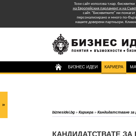
Този сайт използва т.нар. бисквитки
на Европейския парламент и на Съве
сайт. "Бисквитките" ни помага
персонализирано и много по-бързо
нашите доверени партньори. Кликн
БИЗНЕС ИДЕИ
КАРИЕРА
МА
Изтеглете БЕЗПЛАТНО
Специално Приложение
"Успех в старта и управлението на
бизнеса: практически съвети."
Абонирайте се за бюлетина на
biznesidei.bg
»
Кариера
»
Кандидатстване за
biznesidei.bg и бъдете в крак с
тенденциите в бизнеса.
КАНДИДАТСТВАТЕ ЗА 