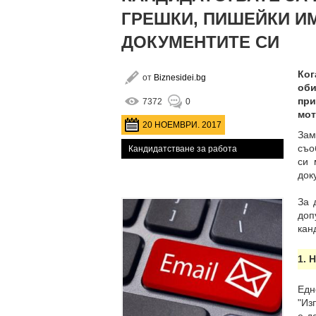
ГРЕШКИ, ПИШЕЙКИ ИМ
ДОКУМЕНТИТЕ СИ
Ког
от
Biznesidei.bg
оби
при
7372
0
мот
20 НОЕМВРИ. 2017
За
съо
Кандидатстване за работа
си 
док
За 
до
кан
1. 
Едн
"Из