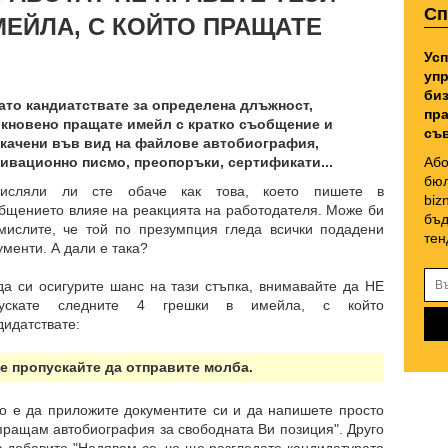
Сп
ЕЙЛА, С КОЙТО ПРАЩАТЕ
Усп
упр
биз
ато кандиатствате за определена длъжност,
пра
кновено пращате имейл с кратко съобщение и
съв
качени във вид на файлове автобиография,
ивационно писмо, преопоръки, сертификати...
Або
бюл
мисляли ли сте обаче как това, което пишете в
biz
бщението влияе на реакцията на работодателя. Може би
бъд
мислите, че той по презумпция гледа всички подадени
тен
ументи. А дали е така?
да си осигурите шанс на тази стъпка, внимавайте да НЕ
пускате следните 4 грешки в имейла, с който
дидатствате:
Не пропускайте да отправите молба.
о е да приложите документите си и да напишете просто
пращам автобиография за свободната Ви позиция". Друго