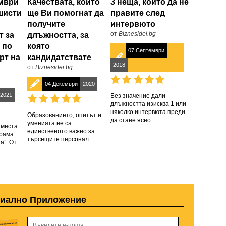
омври
Качествата, които
3 неща, които да не
шисти
ще Ви помогнат да
правите след
получите
интервюто
от
Biznesidei.bg
т за
длъжността, за
 по
която
07 Септември
рт на
кандидатствате
2018
от
Biznesidei.bg
04 Декември
2020
2021
Без значение дали
длъжността изисква 1 или
няколко интервюта преди
Образованието, опитът и
да стане ясно...
уменията не са
 места
единственото важно за
грама
търсещите персонал....
а”. От
циално Приложение