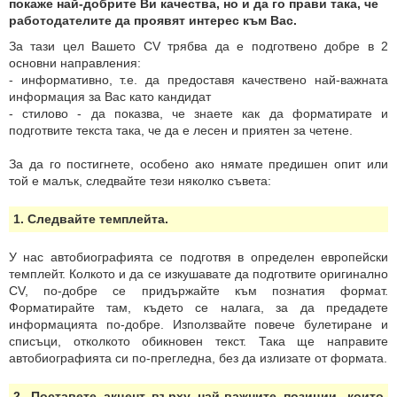
покаже най-добрите Ви качества, но и да го прави така, че
работодателите да проявят интерес към Вас.
За тази цел Вашето CV трябва да е подготвено добре в 2
основни направления:
- информативно, т.е. да предоставя качествено най-важната
информация за Вас като кандидат
- стилово - да показва, че знаете как да форматирате и
подготвите текста така, че да е лесен и приятен за четене.
За да го постигнете, особено ако нямате предишен опит или
той е малък, следвайте тези няколко съвета:
1. Следвайте темплейта.
У нас автобиографията се подготвя в определен европейски
темплейт. Колкото и да се изкушавате да подготвите оригинално
CV, по-добре се придържайте към познатия формат.
Форматирайте там, където се налага, за да предадете
информацията по-добре. Използвайте повече булетиране и
списъци, отколкото обикновен текст. Така ще направите
автобиографията си по-прегледна, без да излизате от формата.
2. Поставете акцент върху най-важните позиции, които