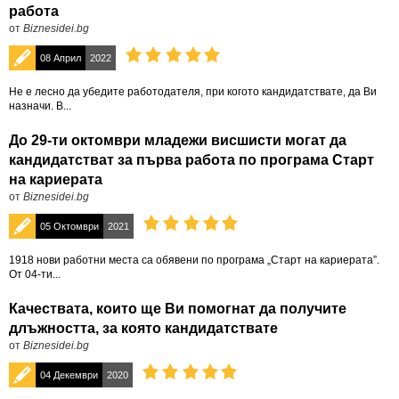
работа
от
Biznesidei.bg
08 Април
2022
Не е лесно да убедите работодателя, при когото кандидатствате, да Ви
назначи. В...
До 29-ти октомври младежи висшисти могат да
кандидатстват за първа работа по програма Старт
на кариерата
от
Biznesidei.bg
05 Октомври
2021
1918 нови работни места са обявени по програма „Старт на кариерата”.
От 04-ти...
Качествата, които ще Ви помогнат да получите
длъжността, за която кандидатствате
от
Biznesidei.bg
04 Декември
2020