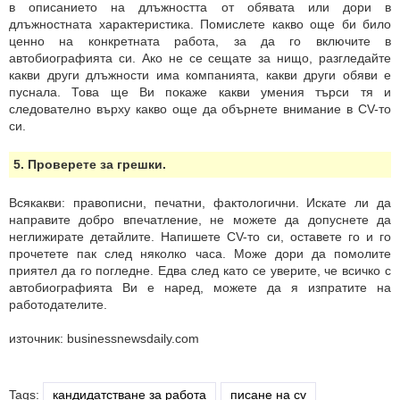
в описанието на длъжността от обявата или дори в
длъжностната характеристика. Помислете какво още би било
ценно на конкретната работа, за да го включите в
автобиографията си. Ако не се сещате за нищо, разгледайте
какви други длъжности има компанията, какви други обяви е
пуснала. Това ще Ви покаже какви умения търси тя и
следователно върху какво още да обърнете внимание в CV-то
си.
5. Проверете за грешки.
Всякакви: правописни, печатни, фактологични. Искате ли да
направите добро впечатление, не можете да допуснете да
неглижирате детайлите. Напишете CV-то си, оставете го и го
прочетете пак след няколко часа. Може дори да помолите
приятел да го погледне. Едва след като се уверите, че всичко с
автобиографията Ви е наред, можете да я изпратите на
работодателите.
източник: businessnewsdaily.com
Tags:
кандидатстване за работа
писане на cv