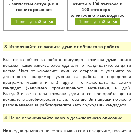
- заплетени ситуации и
отчети в 100 въпроса и
техните решения
100 отговора –
електронно ръководство
Повече детайли тук
Повече детайли тук
3. Използвайте ключовите думи от обявата за работа.
Във всяка обява за работа фигурират ключови думи, които
показват какво изисква работодателят от кандидатите, за да ги
наеме. Част от ключовите думи са свързани с уменията за
длъжността (например умения за работа с определени
програми, машини и т.н.), друга - с качествата на самия
кандидат (например организираност, мотивация, и др.).
Вгледайте се в тези ключови думи и се постарайте да ги
ползвате в автобиографията си. Това ще Ви направи по-лесно
разпознаваеми за работодателите като подходящи кандидати.
4. Не се ограничавайте само в длъжностното описание.
Нито една длъжност не се заключава само в задачите, посочени