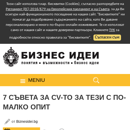
Този сайт използва т.нар. бисквитки (Cookies), съгласно разпоредбите на
Регламент (ЕС) 2016/679 на Европейския парламент и на Съвета
, за да Ви
осигури най-функционалното посещение на нашия сайт. "Бисквитките" ни
помагат да подобряваме съдържанието на сайта, като Ви даваме
персонализирано и много по-бързо онлайн изживяване. Те се използват
само от нашия сайт и нашите доверени партньори. Кликнете
ТУК
за
Съгласен съм
подробности относно правилата за "бисквитките".
MENIU
7 СЪВЕТА ЗА CV-ТО ЗА ТЕЗИ С ПО-
МАЛКО ОПИТ
от
Biznesidei.bg