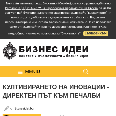
Този сайт използва т.нар. бисквитки (Cookies), съгласно разпоредбите на
Регламент (ЕС) 2016/679 на Европейския парламент и на Съвета
, за да Ви
осигури най-функционалното посещение на нашия сайт. "Бисквитките" ни
помагат да подобряваме съдържанието на сайта, като Ви даваме
персонализирано и много по-бързо онлайн изживяване. Те се използват
само от нашия сайт и нашите доверени партньори. Кликнете
ТУК
за
Съгласен съм
подробности относно правилата за "бисквитките".
MENIU
КУЛТИВИРАНЕТО НА ИНОВАЦИИ -
ДИРЕКТЕН ПЪТ КЪМ ПЕЧАЛБИ
от
Biznesidei.bg