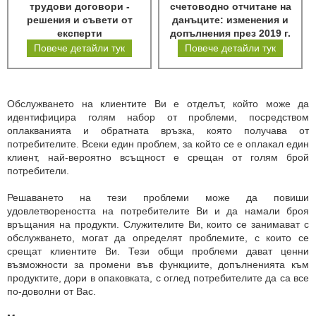
трудови договори -
счетоводно отчитане на
решения и съвети от
данъците: изменения и
експерти
допълнения през 2019 г.
Повече детайли тук
Повече детайли тук
Обслужването на клиентите Ви е отделът, който може да
идентифицира голям набор от проблеми, посредством
оплакванията и обратната връзка, която получава от
потребителите. Всеки един проблем, за който се е оплакал един
клиент, най-вероятно всъщност е срещан от голям брой
потребители.
Решаването на тези проблеми може да повиши
удовлетвореността на потребителите Ви и да намали броя
връщания на продукти. Служителите Ви, които се занимават с
обслужването, могат да определят проблемите, с които се
срещат клиентите Ви. Тези общи проблеми дават ценни
възможности за промени във функциите, допълненията към
продуктите, дори в опаковката, с оглед потребителите да са все
по-доволни от Вас.