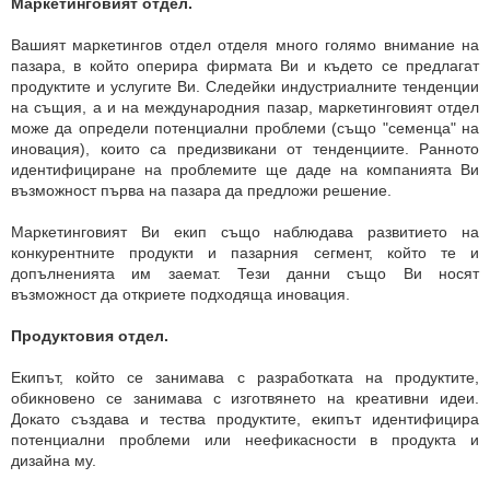
Маркетинговият отдел.
Вашият маркетингов отдел отделя много голямо внимание на
пазара, в който оперира фирмата Ви и където се предлагат
продуктите и услугите Ви. Следейки индустриалните тенденции
на същия, а и на международния пазар, маркетинговият отдел
може да определи потенциални проблеми (също "семенца" на
иновация), които са предизвикани от тенденциите. Ранното
идентифициране на проблемите ще даде на компанията Ви
възможност първа на пазара да предложи решение.
Маркетинговият Ви екип също наблюдава развитието на
конкурентните продукти и пазарния сегмент, който те и
допълненията им заемат. Тези данни също Ви носят
възможност да откриете подходяща иновация.
Продуктовия отдел.
Екипът, който се занимава с разработката на продуктите,
обикновено се занимава с изготвянето на креативни идеи.
Докато създава и тества продуктите, екипът идентифицира
потенциални проблеми или неефикасности в продукта и
дизайна му.