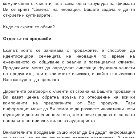
комуникация с клиенти, във всяка една структура на фирмата
Ви се крият "семена" на иновация. Вашата задача е да ги
откриете и култивирате.
Къде са скрити те обаче?
Отделът по продажби.
Екипът, който се занимава с продажбите, е способен да
идентифицира семенцата на иновация по време на
ежедневното си общуване с реални и потенциални клиенти.
Продавачите могат да определят липсващи функционалности
на продуктите, които клинетите изискват, и който е възможно
Ваш конкурент да предлага.
Директните разговори с клиенти от страна на Вашите продавачи
Ви дават ценна обратна връзка по отношение на всички
компоненти на предлаганите от Вас продукти. Тази
информация може да Ви помогне да развиете иновативни нови
функции и допълнение към това, което вече продавате, за да го
направите по-привлекателно за аудиторията.
Внимателните продавачи също могат да Ви дадат информация