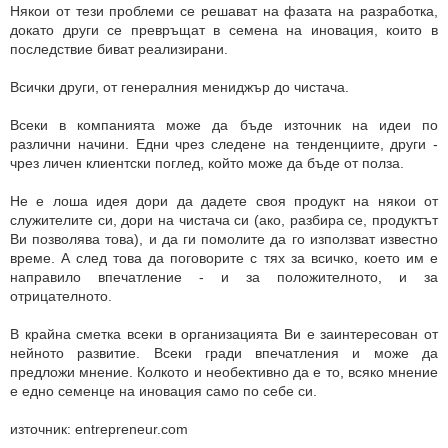
Някои от тези проблеми се решават на фазата на разработка,
докато други се превръщат в семена на иновация, които в
последствие биват реализирани.
Всички други, от генералния мениджър до чистача.
Всеки в компанията може да бъде източник на идеи по
различни начини. Едни чрез следене на тенденциите, други -
чрез личен клиентски поглед, който може да бъде от полза.
Не е лоша идея дори да дадете своя продукт на някои от
служителите си, дори на чистача си (ако, разбира се, продуктът
Ви позволява това), и да ги помолите да го използват известно
време. А след това да поговорите с тях за всичко, което им е
направило впечатление - и за положителното, и за
отрицателното.
В крайна сметка всеки в организацията Ви е заинтересован от
нейното развитие. Всеки гради впечатления и може да
предложи мнение. Колкото и необективно да е то, всяко мнение
е едно семенце на иновация само по себе си.
източник: entrepreneur.com